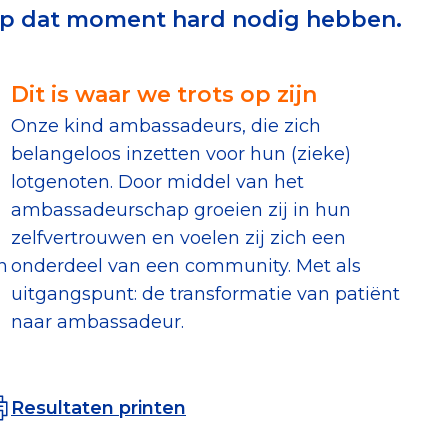
 op dat moment hard nodig hebben.
erust Checklist
geef je veilig
Dit is waar we trots op zijn
Onze kind ambassadeurs, die zich
nderzoek
belangeloos inzetten voor hun (zieke)
n
lotgenoten. Door middel van het
ver goede doelen
ambassadeurschap groeien zij in hun
zelfvertrouwen en voelen zij zich een
n
onderdeel van een community. Met als
uitgangspunt: de transformatie van patiënt
nateurspanel
naar ambassadeur.
Resultaten printen