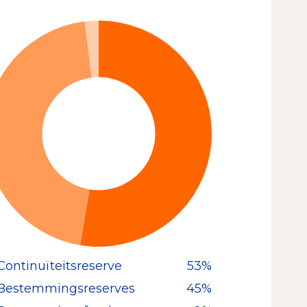
Continuïteitsreserve
53%
Bestemmingsreserves
45%