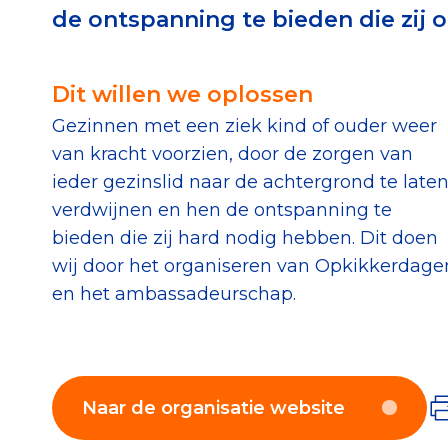
de ontspanning te bieden die zij
Download de Geef G
Tips bij doneren: zo 
Dit willen we oplossen
Gezinnen met een ziek kind of ouder weer
Data & O
van kracht voorzien, door de zorgen van
ieder gezinslid naar de achtergrond te late
Betrouwbare data o
verdwijnen en hen de ontspanning te
CBF-publicaties
bieden die zij hard nodig hebben. Dit doen
wij door het organiseren van Opkikkerdage
State of the Sector
en het ambassadeurschap.
Het Nederlandse Do
Naar de organisatie website