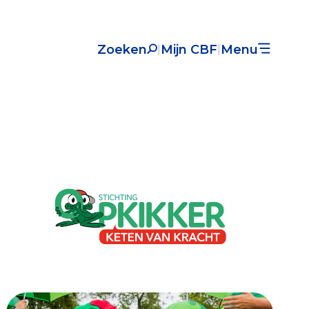
Zoeken
Mijn CBF
Menu
|
|
Nieuws
Over het CBF
Veelgestelde vragen
Register Erkende Donatieplatformen