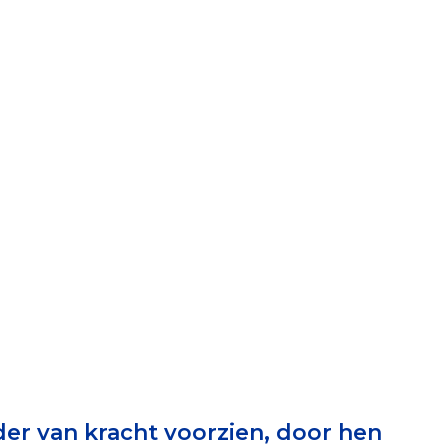
elen
nning?
en voor de Erkenning
ragen
ning
et CBF-keurmerk
er van kracht voorzien, door hen
merk van een goed doel