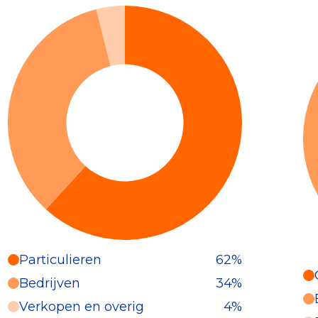
Particulieren
62%
Particulieren (62%)
Bedrijven
34%
Deze inkomsten zijn als volgt
Verkopen en overig
4%
onderverdeeld: