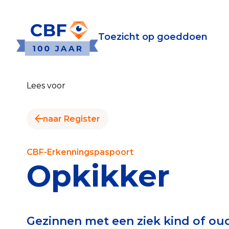
Toezicht op goeddoen
Toezicht op goeddoen
Goede Do
Lees voor
Wat is de CBF-Erke
Relevante document
naar Register
CBF-Erkenning aanv
Tarieven CBF-Erken
CBF-Erkenningspaspoort
Opkikker
Publiek
Veilig geven met h
Gezinnen met een ziek kind of oud
Check het CBF-keur