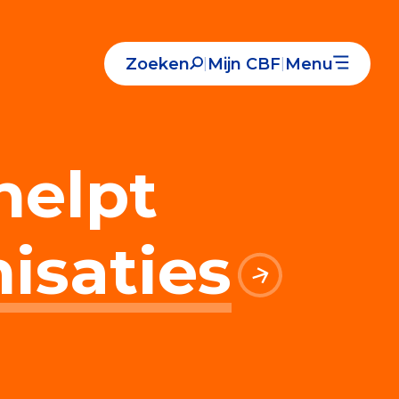
Zoeken
Mijn CBF
Menu
|
|
Nieuws
Over het CBF
helpt
Veelgestelde vragen
Register Erkende Donatieplatformen
isaties