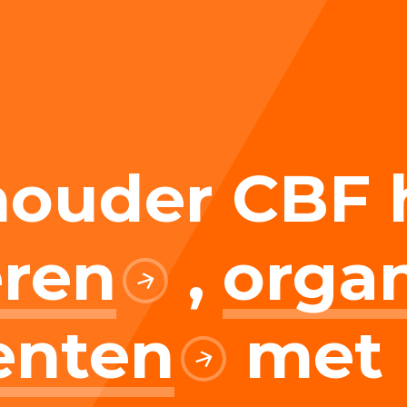
elen
nning?
houder CBF 
nisaties en gemeentes met goed doen.
en voor de Erkenning
ragen
eren
,
organ
ning
nten
met
et CBF-keurmerk
merk van een goed doel