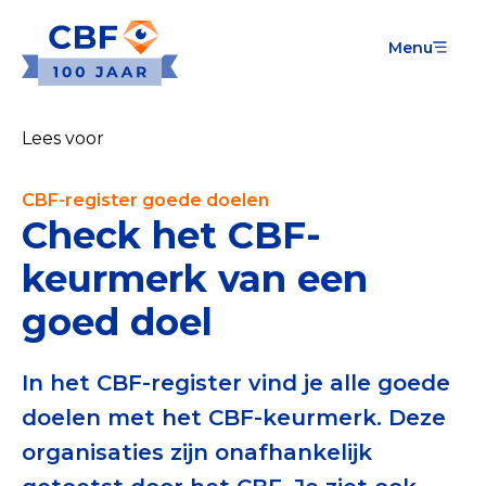
Menu
Goede Doelen
Wat is de CBF-Erkenning?
Lees voor
Relevante documenten voor de Erkenning
CBF-register goede doelen
CBF-Erkenning aanvragen
Check het CBF-
Tarieven CBF-Erkenning
keurmerk van een
goed doel
Publiek
Veilig geven met het CBF-keurmerk
In het CBF-register vind je alle goede
Check het CBF-keurmerk van een goed doel
doelen met het CBF-keurmerk. Deze
organisaties zijn onafhankelijk
Download de Geef Gerust Checklist