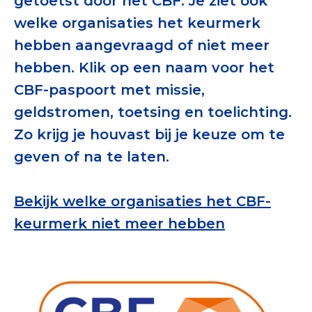
getoetst door het CBF. Je ziet ook
Tips bij doneren: zo geef je veilig
welke organisaties het keurmerk
hebben aangevraagd of niet meer
Data & Onderzoek
hebben. Klik op een naam voor het
Betrouwbare data over goede doelen
CBF-paspoort met missie,
CBF-publicaties
geldstromen, toetsing en toelichting.
Zo krijg je houvast bij je keuze om te
State of the Sector
geven of na te laten.
Het Nederlandse Donateurspanel
Bekijk welke organisaties het CBF-
Contact & Signalen
keurmerk niet meer hebben
Check keurmerk goede doelen