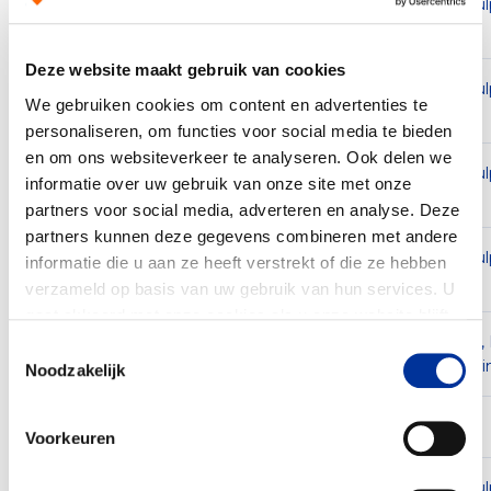
Advocaten voor Advocaten, Lawyers
Internationale hu
for Lawyers of L4L
mensenrechten
Deze website maakt gebruik van cookies
Internationale hu
Advocaten voor Malawi
We gebruiken cookies om content en advertenties te
mensenrechten
personaliseren, om functies voor social media te bieden
en om ons websiteverkeer te analyseren. Ook delen we
Internationale hu
informatie over uw gebruik van onze site met onze
Aflatoun International
mensenrechten
partners voor social media, adverteren en analyse. Deze
partners kunnen deze gegevens combineren met andere
Internationale hu
informatie die u aan ze heeft verstrekt of die ze hebben
Afrika Tikkun Nederland
mensenrechten
verzameld op basis van uw gebruik van hun services. U
gaat akkoord met onze cookies als u onze website blijft
gebruiken. Bekijk ons
privacy statement
.
Kunst en cultuur, 
Toestemmingsselectie
Agapè
levensbeschouwi
Noodzakelijk
Agrarische Natuurfondsen Fryslân
Natuur en milieu
Voorkeuren
Internationale hu