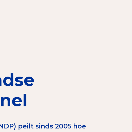
elen
nning?
en voor de Erkenning
ndse
ragen
ning
nel
et CBF-keurmerk
DP) peilt sinds 2005 hoe
merk van een goed doel