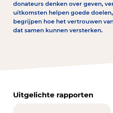
donateurs denken over geven, ver
Download de Geef G
uitkomsten helpen goede doelen,
Tips bij doneren: zo 
begrijpen hoe het vertrouwen van
dat samen kunnen versterken.
Data & O
Betrouwbare data o
CBF-publicaties
State of the Sector
Het Nederlandse Do
Uitgelichte rapporten