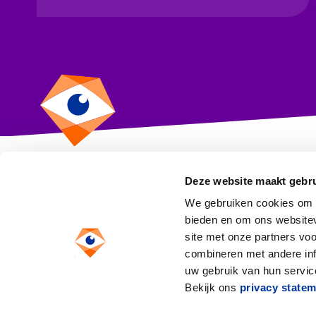
Deze website maakt gebru
CBF
We gebruiken cookies om c
Toezicht op goeddoen
bieden en om ons websitev
site met onze partners vo
Anthony Fokkerweg 1
combineren met andere inf
1059 CM Amsterdam
uw gebruik van hun service
Bekijk ons
privacy state