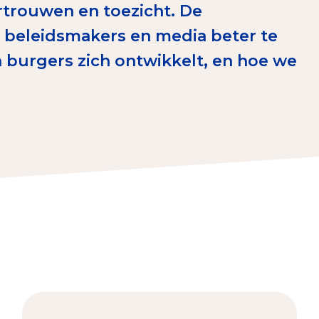
trouwen en toezicht. De
erust Checklist
 beleidsmakers en media beter te
geef je veilig
 burgers zich ontwikkelt, en hoe we
nderzoek
ver goede doelen
nateurspanel