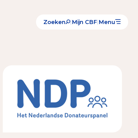
Zoeken
Mijn CBF
Menu
|
|
Nieuws
Over het CBF
Veelgestelde vragen
Register Erkende Donatieplatformen