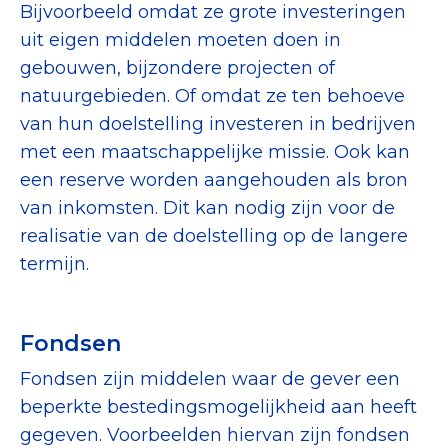
Bijvoorbeeld omdat ze grote investeringen
Collecterooster/wervingrooster
uit eigen middelen moeten doen in
gebouwen, bijzondere projecten of
natuurgebieden. Of omdat ze ten behoeve
van hun doelstelling investeren in bedrijven
Nieuws
met een maatschappelijke missie. Ook kan
Over het CBF
een reserve worden aangehouden als bron
van inkomsten. Dit kan nodig zijn voor de
Veelgestelde vragen
realisatie van de doelstelling op de langere
Register Erkende Donatieplatformen
termijn.
Fondsen
Fondsen zijn middelen waar de gever een
beperkte bestedingsmogelijkheid aan heeft
gegeven. Voorbeelden hiervan zijn fondsen