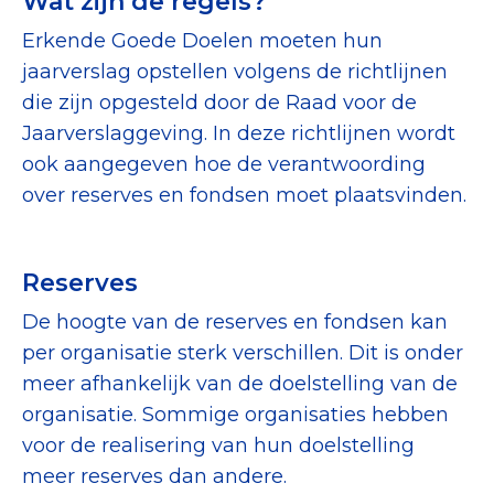
Wat zijn de regels?
Tips bij doneren: zo geef je veilig
Erkende Goede Doelen moeten hun
jaarverslag opstellen volgens de richtlijnen
Data & Onderzoek
die zijn opgesteld door de Raad voor de
Betrouwbare data over goede doelen
Jaarverslaggeving. In deze richtlijnen wordt
ook aangegeven hoe de verantwoording
CBF-publicaties
over reserves en fondsen moet plaatsvinden.
State of the Sector
Het Nederlandse Donateurspanel
Reserves
De hoogte van de reserves en fondsen kan
Contact & Signalen
per organisatie sterk verschillen. Dit is onder
meer afhankelijk van de doelstelling van de
organisatie. Sommige organisaties hebben
Check keurmerk goede doelen
voor de realisering van hun doelstelling
meer reserves dan andere.