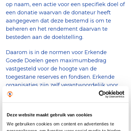
op naam, een actie voor een specifiek doel of
een donatie waarvan de donateur heeft
aangegeven dat deze bestemd is om te
beheren en het rendement daarvan te
besteden aan de doelstelling.
Daarom is in de normen voor Erkende
Goede Doelen geen maximumbedrag
vastgesteld voor de hoogte van de
toegestane reserves en fondsen. Erkende
organisaties zijn zelf verantwoordelijk voor
een heldere verantwoording van hun
vermogensbeleid, waarbij wordt toegelicht
hoeveel reserves en fondsen ze hebben en
Deze website maakt gebruik van cookies
waarom dit voor hun doelstelling
We gebruiken cookies om content en advertenties te
noodzakelijk is. Dit gebeurt in het jaarverslag
personaliseren, om functies voor social media te bieden