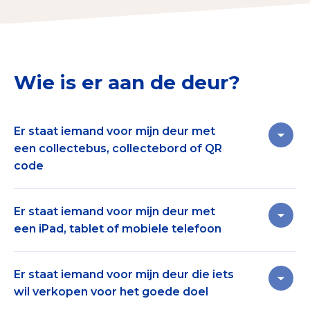
Collecterooster/wervingrooster
Wie is er aan de deur?
Nieuws
Over het CBF
Er staat iemand voor mijn deur met
een collectebus, collectebord of QR
Veelgestelde vragen
code
Register Erkende Donatieplatformen
Er wordt aan mij gevraagd om een
gift/bijdrage
Er staat iemand voor mijn deur met
aan het goede doel te geven, middels contant
een iPad, tablet of mobiele telefoon
geld in de collectebus of digitaal met een
bord/tablet of QR-code. Wil je zeker weten dat je
Er wordt aan mij gevraagd om middels een iPad,
het goede doel kan vertrouwen? In
Er staat iemand voor mijn deur die iets
tablet of telefoon
donateur
te worden voor een
het
collecterooster
kan je zien welke goede
wil verkopen voor het goede doel
goed doel. In het
wervingsrooster
kan je zien of
doelen landelijk en lokaal mogen collecteren. De