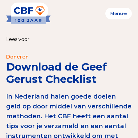
Menu
Goede Doelen
Wat is de CBF-Erkenning?
Lees voor
Relevante documenten voor de Erkenning
Doneren
CBF-Erkenning aanvragen
Download de Geef
Tarieven CBF-Erkenning
Gerust Checklist
Publiek
In Nederland halen goede doelen
Veilig geven met het CBF-keurmerk
geld op door middel van verschillende
methoden. Het CBF heeft een aantal
Check het CBF-keurmerk van een goed doel
tips voor je verzameld en een aantal
Download de Geef Gerust Checklist
instrumenten ontwikkeld om met