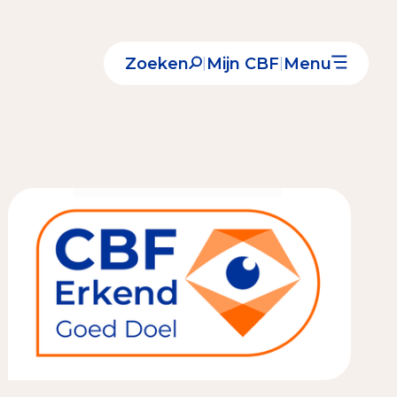
Zoeken
Mijn CBF
Menu
|
|
Nieuws
Over het CBF
Veelgestelde vragen
Register Erkende Donatieplatformen