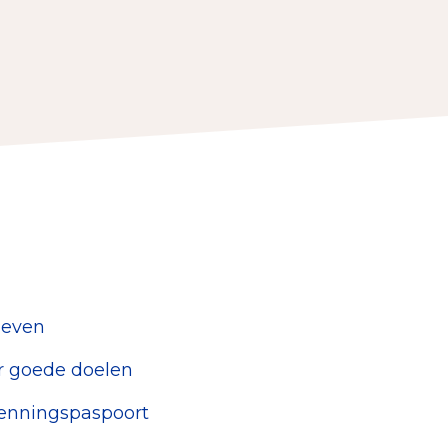
erust Checklist
geef je veilig
nderzoek
ver goede doelen
nateurspanel
geven
er goede doelen
kenningspaspoort