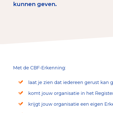
kunnen geven.
Download de Geef G
Tips bij doneren: zo 
Data & O
Betrouwbare data o
CBF-publicaties
Met de CBF-Erkenning:
State of the Sector
Het Nederlandse Do
laat je zien dat iedereen gerust kan 
komt jouw organisatie in het Regist
krijgt jouw organisatie een eigen Er