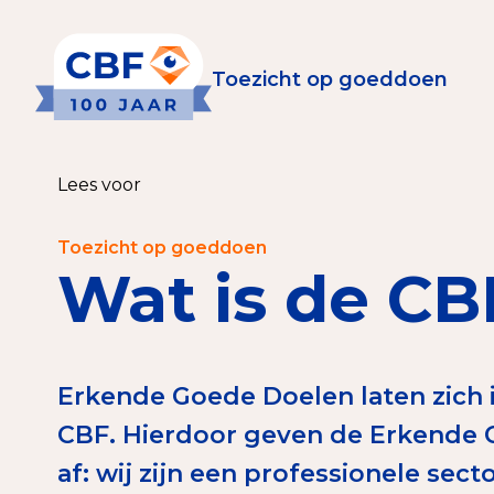
Toezicht op goeddoen
Toezicht op goeddoen
Goede Do
Lees voor
Wat is de CBF-Erke
Relevante document
Toezicht op goeddoen
Wat is de C
CBF-Erkenning aanv
Tarieven CBF-Erken
Publiek
Erkende Goede Doelen laten zich ie
CBF. Hierdoor geven de Erkende G
Veilig geven met h
af: wij zijn een professionele sec
Check het CBF-keur