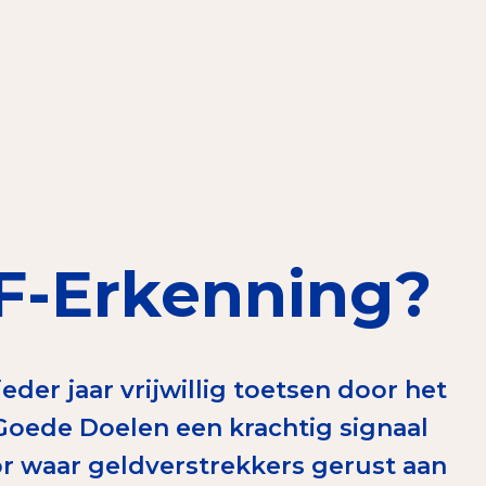
elen
nning?
en voor de Erkenning
BF-Erkenning?
ragen
ning
der jaar vrijwillig toetsen door het
oede Doelen een krachtig signaal
et CBF-keurmerk
tor waar geldverstrekkers gerust aan
merk van een goed doel