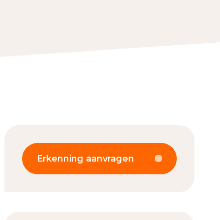
Contact & Signalen
Check keurmerk goede doelen
Collecterooster/wervingrooster
Erkenning aanvragen