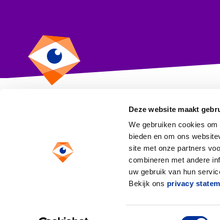
Deze website maakt gebru
CBF
We gebruiken cookies om c
Toezicht op goeddoen
bieden en om ons websitev
site met onze partners vo
Anthony Fokkerweg 1
combineren met andere inf
1059 CM Amsterdam
uw gebruik van hun service
Bekijk ons
privacy state
Toestemmingsselectie