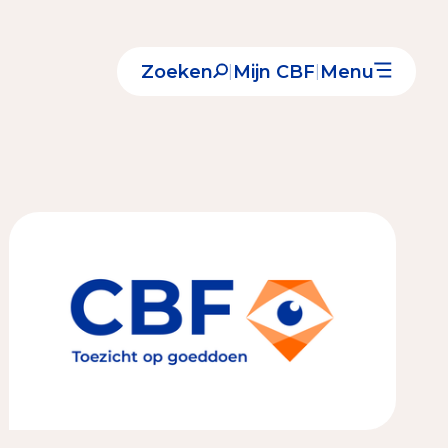
Zoeken
Mijn CBF
Menu
|
|
Nieuws
Over het CBF
Veelgestelde vragen
Register Erkende Donatieplatformen