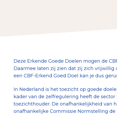
Download de Geef G
Tips bij doneren: zo 
Data & O
Betrouwbare data o
Deze Erkende Goede Doelen mogen de CBF
CBF-publicaties
Daarmee laten zij zien dat zij zich vrijwilli
State of the Sector
een CBF-Erkend Goed Doel kan je dus gerus
Het Nederlandse Do
In Nederland is het toezicht op goede doele
kader van de zelfregulering heeft de secto
toezichthouder. De onafhankelijkheid van 
onafhankelijke Commissie Normstelling de 