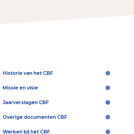
Contact & Signalen
Check keurmerk goede doelen
Historie van het CBF
Missie en visie
Collecterooster/wervingrooster
Jaarverslagen CBF
Overige documenten CBF
Werken bij het CBF