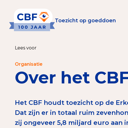
Toezicht op goeddoen
Toezicht op goeddoen
Goede Do
Lees voor
Wat is de CBF-Erke
Relevante document
Organisatie
Over het CB
CBF-Erkenning aanv
Tarieven CBF-Erken
Publiek
Het CBF houdt toezicht op de Er
Dat zijn er in totaal ruim zeven
Veilig geven met h
zij ongeveer 5,8 miljard euro aan
Check het CBF-keur