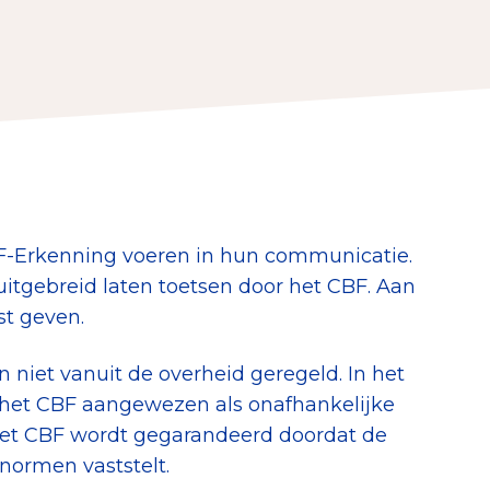
erust Checklist
geef je veilig
nderzoek
ver goede doelen
-Erkenning voeren in hun communicatie.
g uitgebreid laten toetsen door het CBF. Aan
t geven.
nateurspanel
n niet vanuit de overheid geregeld. In het
r het CBF aangewezen als onafhankelijke
het CBF wordt gegarandeerd doordat de
normen vaststelt.