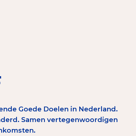
elen
nning?
en voor de Erkenning
F
ragen
ning
kende Goede Doelen in Nederland.
honderd. Samen vertegenwoordigen
et CBF-keurmerk
 inkomsten.
merk van een goed doel