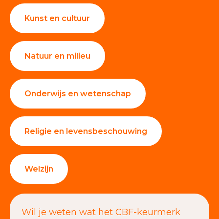
Kunst en cultuur
Natuur en milieu
Onderwijs en wetenschap
Religie en levensbeschouwing
Welzijn
Wil je weten wat het CBF-keurmerk