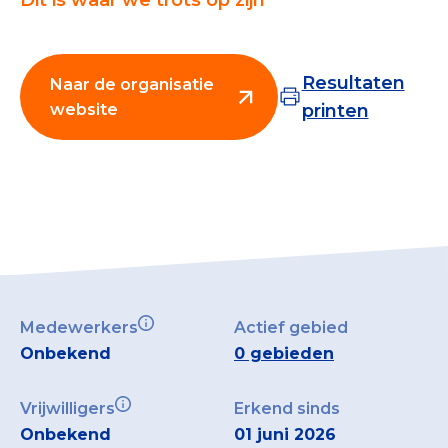
Tips bij doneren: zo geef je veilig
Data & Onderzoek
Resultaten
Naar de organisatie
website
printen
Betrouwbare data over goede doelen
CBF-publicaties
State of the Sector
Het Nederlandse Donateurspanel
Contact & Signalen
Medewerkers
Actief gebied
Onbekend
0 gebieden
Check keurmerk goede doelen
Vrijwilligers
Erkend sinds
Onbekend
01 juni 2026