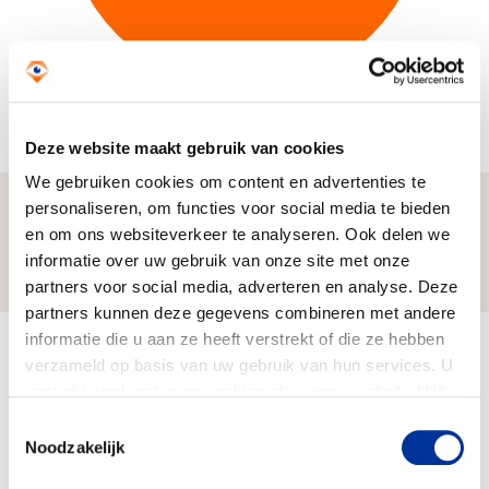
Beheer en administratie
100%
Deze website maakt gebruik van cookies
We gebruiken cookies om content en advertenties te
personaliseren, om functies voor social media te bieden
en om ons websiteverkeer te analyseren. Ook delen we
Zo komen wij aan ons geld
informatie over uw gebruik van onze site met onze
partners voor social media, adverteren en analyse. Deze
partners kunnen deze gegevens combineren met andere
informatie die u aan ze heeft verstrekt of die ze hebben
Onze inkomsten (2024)
verzameld op basis van uw gebruik van hun services. U
€ 1.276
gaat akkoord met onze cookies als u onze website blijft
gebruiken. Bekijk ons
privacy statement
.
Toestemmingsselectie
Noodzakelijk