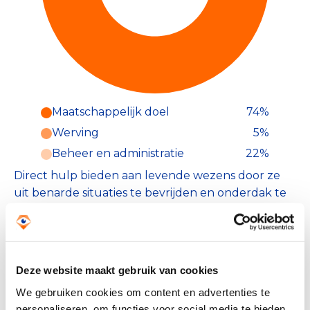
Maatschappelijk doel
74%
Werving
5%
Beheer en administratie
22%
Direct hulp bieden aan levende wezens door ze
uit benarde situaties te bevrijden en onderdak te
bieden. Daarnaast het lijden en de oorzaken
hiervan in kaart brengen én zo mogelijk de
oorzaken weg te nemen om een veilige toekomst
voor het levend wezen te creëren en te
Deze website maakt gebruik van cookies
garanderen.
We gebruiken cookies om content en advertenties te
personaliseren, om functies voor social media te bieden