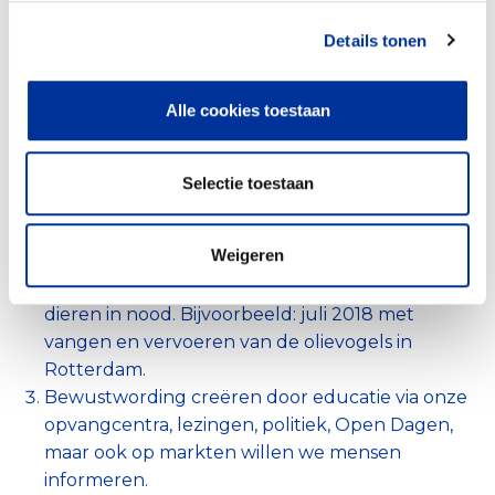
Details tonen
Alle cookies toestaan
(Directe) dienst- en
100%
Selectie toestaan
hulpverlening
Opvangen van dieren en daardoor een veilige
Weigeren
plek bieden in ons opvangcentrum in Dalen.
Deelnemen en organiseren van hulpacties voor
dieren in nood. Bijvoorbeeld: juli 2018 met
vangen en vervoeren van de olievogels in
Rotterdam.
Bewustwording creëren door educatie via onze
opvangcentra, lezingen, politiek, Open Dagen,
maar ook op markten willen we mensen
informeren.