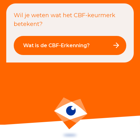
Wil je weten wat het CBF-keurmerk
betekent?
Wat is de CBF-Erkenning?