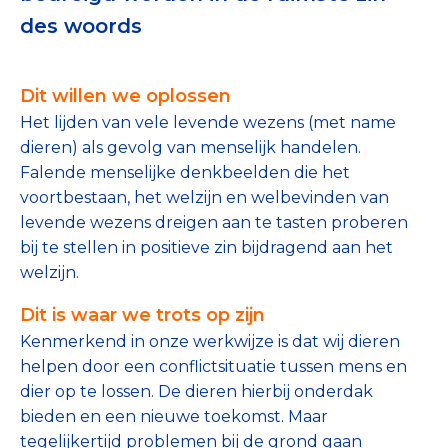
Tips bij doneren: zo geef je veilig
des woords
Data & Onderzoek
Dit willen we oplossen
Betrouwbare data over goede doelen
Het lijden van vele levende wezens (met name
dieren) als gevolg van menselijk handelen.
CBF-publicaties
Falende menselijke denkbeelden die het
State of the Sector
voortbestaan, het welzijn en welbevinden van
levende wezens dreigen aan te tasten proberen
Het Nederlandse Donateurspanel
bij te stellen in positieve zin bijdragend aan het
welzijn.
Contact & Signalen
Dit is waar we trots op zijn
Kenmerkend in onze werkwijze is dat wij dieren
helpen door een conflictsituatie tussen mens en
Check keurmerk goede doelen
dier op te lossen. De dieren hierbij onderdak
bieden en een nieuwe toekomst. Maar
tegelijkertijd problemen bij de grond gaan