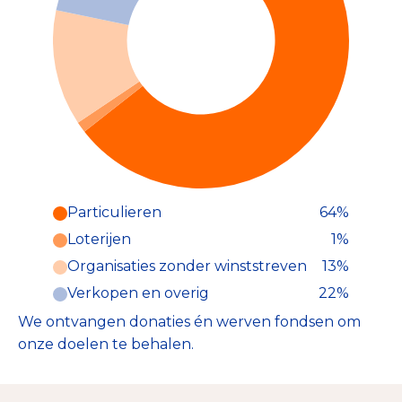
Particulieren
64%
Particulieren (64%)
Loterijen
1%
Deze inkomsten zijn als volgt
onderverdeeld:
Organisaties zonder winststreven
13%
Verkopen en overig
22%
We ontvangen donaties én werven fondsen om
onze doelen te behalen.