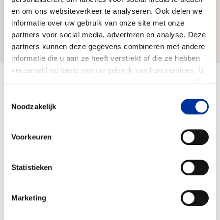
en om ons websiteverkeer te analyseren. Ook delen we
informatie over uw gebruik van onze site met onze
partners voor social media, adverteren en analyse. Deze
Zo bereiken we ons doel
partners kunnen deze gegevens combineren met andere
informatie die u aan ze heeft verstrekt of die ze hebben
verzameld op basis van uw gebruik van hun services. U
gaat akkoord met onze cookies als u onze website blijft
Doelbesteding (2024)
€ 81.978
gebruiken. Bekijk ons
privacy statement
.
Toestemmingsselectie
Noodzakelijk
Voorkeuren
Statistieken
Marketing