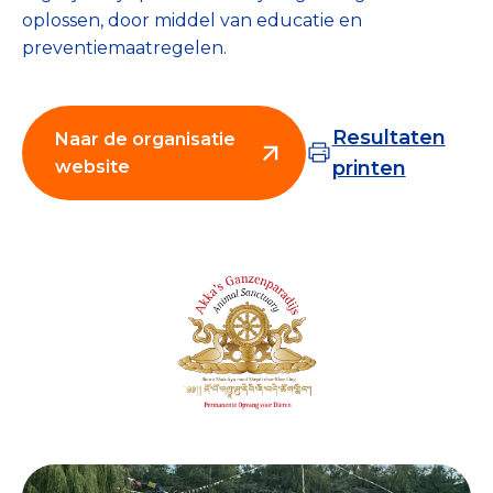
oplossen, door middel van educatie en
Collecterooster/wervingrooster
preventiemaatregelen.
Resultaten
Naar de organisatie
Nieuws
website
printen
Over het CBF
Veelgestelde vragen
Register Erkende Donatieplatformen