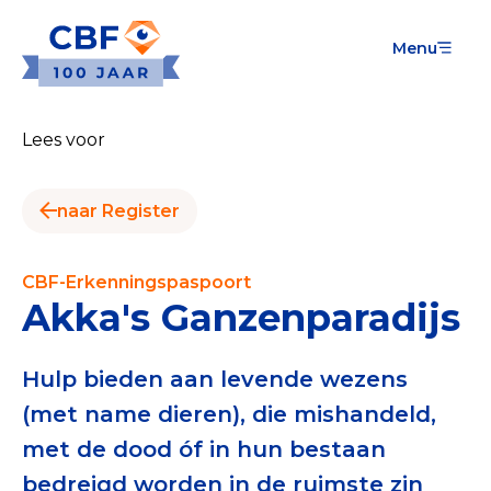
Menu
Goede Doelen
Wat is de CBF-Erkenning?
Lees voor
Relevante documenten voor de Erkenning
naar Register
CBF-Erkenning aanvragen
Tarieven CBF-Erkenning
CBF-Erkenningspaspoort
Akka's Ganzenparadijs
Publiek
Veilig geven met het CBF-keurmerk
Hulp bieden aan levende wezens
(met name dieren), die mishandeld,
Check het CBF-keurmerk van een goed doel
met de dood óf in hun bestaan
Download de Geef Gerust Checklist
bedreigd worden in de ruimste zin