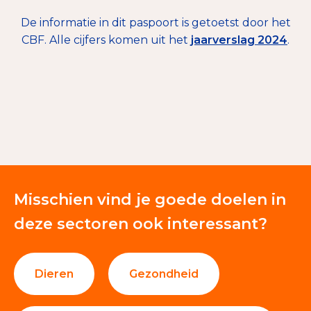
De informatie in dit paspoort is getoetst door het
CBF. Alle cijfers komen uit het
jaarverslag 2024
.
€ 54.113
Giften en donaties
100%
Misschien vind je goede doelen in
deze sectoren ook interessant?
Dieren
Gezondheid