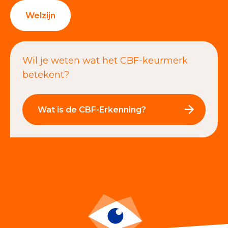
Welzijn
Wil je weten wat het CBF-keurmerk
betekent?
Wat is de CBF-Erkenning?