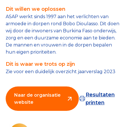
Tips bij doneren: zo geef je veilig
Dit willen we oplossen
ASAP werkt sinds 1997 aan het verlichten van
Data & Onderzoek
armoede in dorpen rond Bobo Dioulasso. Dit doen
wij door de inwoners van Burkina Faso onderwijs,
Betrouwbare data over goede doelen
zorg en een duurzame economie aan te bieden.
CBF-publicaties
De mannen en vrouwen in de dorpen bepalen
hun eigen prioriteiten.
State of the Sector
Dit is waar we trots op zijn
Het Nederlandse Donateurspanel
Zie voor een duidelijk overzicht jaarverslag 2023
Contact & Signalen
Resultaten
Naar de organisatie
website
printen
Check keurmerk goede doelen