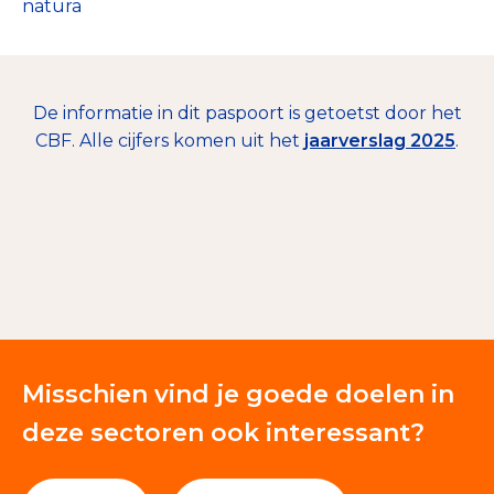
natura
De informatie in dit paspoort is getoetst door het
CBF. Alle cijfers komen uit het
jaarverslag 2025
.
€ 248.201
Giften en donaties
100%
Misschien vind je goede doelen in
deze sectoren ook interessant?