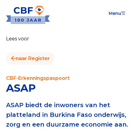
Menu
Goede Doelen
Wat is de CBF-Erkenning?
Lees voor
Relevante documenten voor de Erkenning
naar Register
CBF-Erkenning aanvragen
Tarieven CBF-Erkenning
CBF-Erkenningspaspoort
ASAP
Publiek
Veilig geven met het CBF-keurmerk
ASAP biedt de inwoners van het
platteland in Burkina Faso onderwijs,
Check het CBF-keurmerk van een goed doel
zorg en een duurzame economie aan.
Download de Geef Gerust Checklist