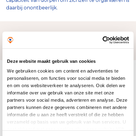
capaciteit van dorpen om zichzelf te organiseren is
daarbij onontbeerlijk.
Zo bereiken we ons doel
Deze website maakt gebruik van cookies
We gebruiken cookies om content en advertenties te
Doelbesteding (2025)
personaliseren, om functies voor social media te bieden
€ 325.887
en om ons websiteverkeer te analyseren. Ook delen we
informatie over uw gebruik van onze site met onze
partners voor social media, adverteren en analyse. Deze
partners kunnen deze gegevens combineren met andere
informatie die u aan ze heeft verstrekt of die ze hebben
verzameld op basis van uw gebruik van hun services. U
gaat akkoord met onze cookies als u onze website blijft