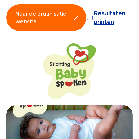
Collecterooster/wervingrooster
Resultaten
Naar de organisatie
website
printen
Nieuws
Over het CBF
Veelgestelde vragen
Register Erkende Donatieplatformen