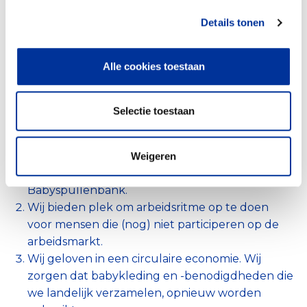
Details tonen
(Directe) dienst- en
100%
hulpverlening
Alle cookies toestaan
Wij realiseren ons doel primair door het
schenken van babyspullen. Dat doen wij via ons
babystartpakket, bestaand uit gebruikte en
Selectie toestaan
aangevuld met nieuwe babyspullen én het
faciliteren van de uitwisseling van grotere
babyspullen (kinderwagens, kamerinrichting,
Weigeren
borstkolven etc.) via ons platform de
Babyspullenbank.
Wij bieden plek om arbeidsritme op te doen
voor mensen die (nog) niet participeren op de
arbeidsmarkt.
Wij geloven in een circulaire economie. Wij
zorgen dat babykleding en -benodigdheden die
we landelijk verzamelen, opnieuw worden