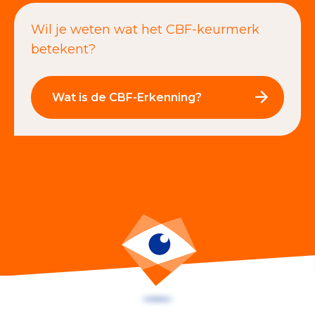
Wil je weten wat het CBF-keurmerk
betekent?
Wat is de CBF-Erkenning?