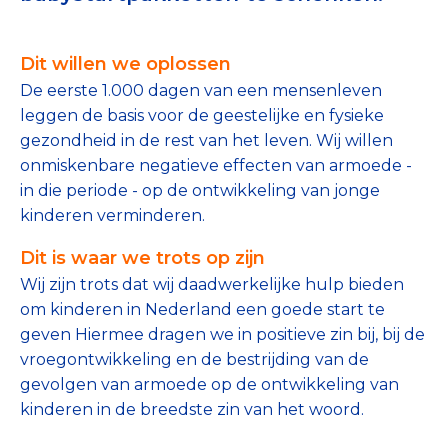
Tips bij doneren: zo geef je veilig
Dit willen we oplossen
Data & Onderzoek
De eerste 1.000 dagen van een mensenleven
Betrouwbare data over goede doelen
leggen de basis voor de geestelijke en fysieke
gezondheid in de rest van het leven. Wij willen
CBF-publicaties
onmiskenbare negatieve effecten van armoede -
in die periode - op de ontwikkeling van jonge
State of the Sector
kinderen verminderen.
Het Nederlandse Donateurspanel
Dit is waar we trots op zijn
Wij zijn trots dat wij daadwerkelijke hulp bieden
om kinderen in Nederland een goede start te
Contact & Signalen
geven Hiermee dragen we in positieve zin bij, bij de
vroegontwikkeling en de bestrijding van de
gevolgen van armoede op de ontwikkeling van
Check keurmerk goede doelen
kinderen in de breedste zin van het woord.