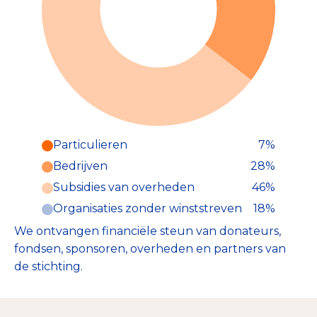
Particulieren
7%
Particulieren (7%)
Bedrijven
28%
Deze inkomsten zijn als volgt
onderverdeeld:
Subsidies van overheden
46%
Organisaties zonder winststreven
18%
We ontvangen financiële steun van donateurs,
fondsen, sponsoren, overheden en partners van
de stichting.