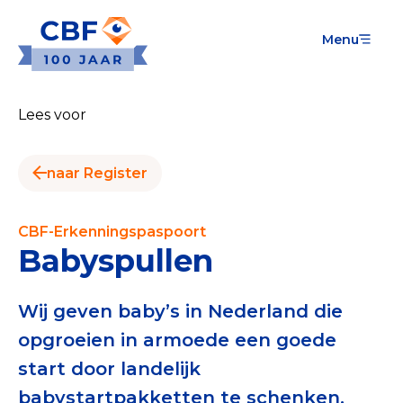
Menu
Goede Doelen
Wat is de CBF-Erkenning?
Lees voor
Relevante documenten voor de Erkenning
naar Register
CBF-Erkenning aanvragen
Tarieven CBF-Erkenning
CBF-Erkenningspaspoort
Babyspullen
Publiek
Veilig geven met het CBF-keurmerk
Wij geven baby’s in Nederland die
opgroeien in armoede een goede
Check het CBF-keurmerk van een goed doel
start door landelijk
Download de Geef Gerust Checklist
babystartpakketten te schenken.