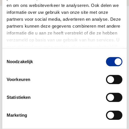
en om ons websiteverkeer te analyseren. Ook delen we
informatie over uw gebruik van onze site met onze
Doelbesteding (2025)
partners voor social media, adverteren en analyse. Deze
€ 994.629
partners kunnen deze gegevens combineren met andere
informatie die u aan ze heeft verstrekt of die ze hebben
verzameld op basis van uw gebruik van hun services. U
gaat akkoord met onze cookies als u onze website blijft
gebruiken. Bekijk ons
privacy statement
.
Toestemmingsselectie
Noodzakelijk
Voorkeuren
Statistieken
Marketing