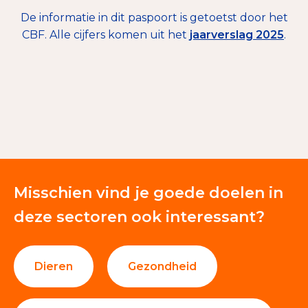
De informatie in dit paspoort is getoetst door het
CBF. Alle cijfers komen uit het
jaarverslag 2025
.
€ 86.168
Giften en donaties
100%
Misschien vind je goede doelen in
deze sectoren ook interessant?
Dieren
Gezondheid