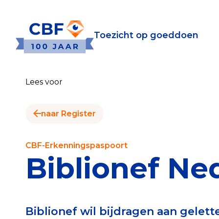
Toezicht op goeddoen
Toezicht op goeddoen
Goede Do
Lees voor
Wat is de CBF-Erke
Relevante document
naar Register
CBF-Erkenning aanv
Tarieven CBF-Erken
CBF-Erkenningspaspoort
Biblionef Ne
Publiek
Veilig geven met h
Biblionef wil bijdragen aan gelett
Check het CBF-keur