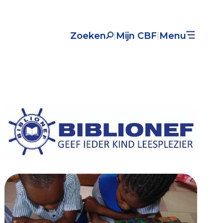
Zoeken
Mijn CBF
Menu
|
|
Nieuws
Over het CBF
Veelgestelde vragen
Register Erkende Donatieplatformen