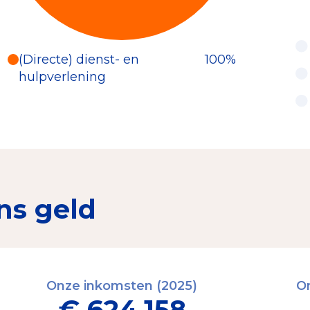
(Directe) dienst- en
100%
hulpverlening
ns geld
Onze inkomsten (2025)
On
€ 624.158