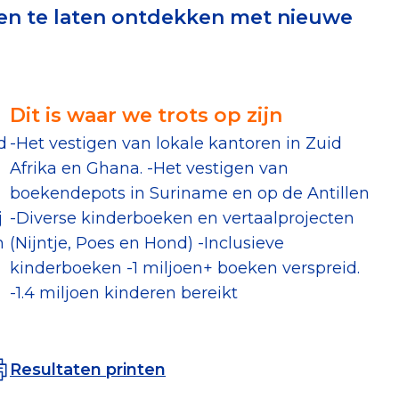
zen te laten ontdekken met nieuwe
erust Checklist
geef je veilig
Dit is waar we trots op zijn
nderzoek
d
-Het vestigen van lokale kantoren in Zuid
Afrika en Ghana. -Het vestigen van
ver goede doelen
boekendepots in Suriname en op de Antillen
j
-Diverse kinderboeken en vertaalprojecten
n
(Nijntje, Poes en Hond) -Inclusieve
kinderboeken -1 miljoen+ boeken verspreid.
nateurspanel
-1.4 miljoen kinderen bereikt
Resultaten printen