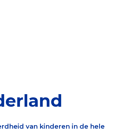
elen
nning?
en voor de Erkenning
ragen
ning
derland
et CBF-keurmerk
erdheid van kinderen in de hele
merk van een goed doel