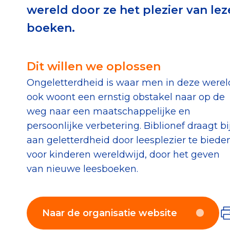
wereld door ze het plezier van le
Download de Geef G
boeken.
Tips bij doneren: zo 
Dit willen we oplossen
Data & O
Ongeletterdheid is waar men in deze werel
ook woont een ernstig obstakel naar op de
Betrouwbare data o
weg naar een maatschappelijke en
CBF-publicaties
persoonlijke verbetering. Biblionef draagt bi
State of the Sector
aan geletterdheid door leesplezier te biede
voor kinderen wereldwijd, door het geven
Het Nederlandse Do
van nieuwe leesboeken.
Naar de organisatie website