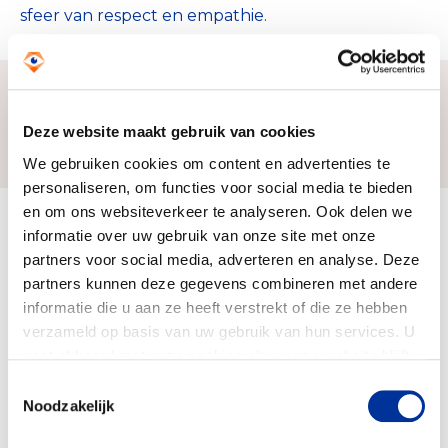
sfeer van respect en empathie.
Deze website maakt gebruik van cookies
Zo bereiken we ons doel
We gebruiken cookies om content en advertenties te
personaliseren, om functies voor social media te bieden
en om ons websiteverkeer te analyseren. Ook delen we
Doelbesteding (2024)
informatie over uw gebruik van onze site met onze
€ 113.918
partners voor social media, adverteren en analyse. Deze
partners kunnen deze gegevens combineren met andere
informatie die u aan ze heeft verstrekt of die ze hebben
verzameld op basis van uw gebruik van hun services. U
gaat akkoord met onze cookies als u onze website blijft
gebruiken. Bekijk ons
privacy statement
.
Toestemmingsselectie
Noodzakelijk