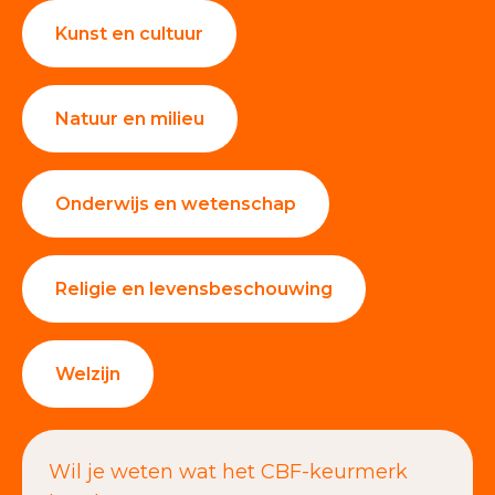
Kunst en cultuur
Natuur en milieu
Onderwijs en wetenschap
Religie en levensbeschouwing
Welzijn
Wil je weten wat het CBF-keurmerk