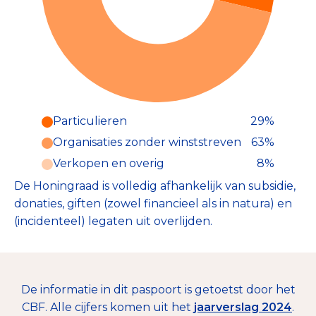
Particulieren
29%
Particulieren (29%)
Organisaties zonder winststreven
63%
Deze inkomsten zijn als volgt
onderverdeeld:
Verkopen en overig
8%
De Honingraad is volledig afhankelijk van subsidie,
donaties, giften (zowel financieel als in natura) en
(incidenteel) legaten uit overlijden.
De informatie in dit paspoort is getoetst door het
CBF. Alle cijfers komen uit het
jaarverslag 2024
.