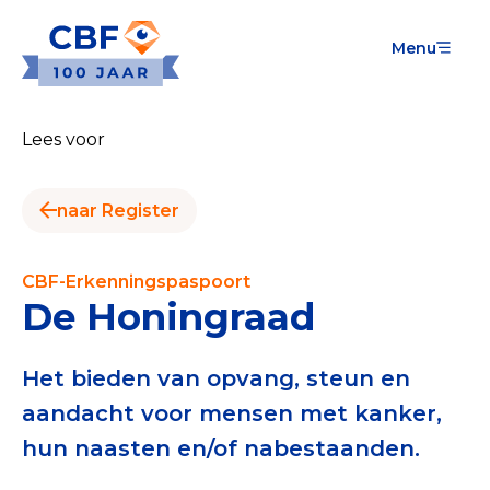
Menu
Goede Doelen
Wat is de CBF-Erkenning?
Lees voor
Relevante documenten voor de Erkenning
naar Register
CBF-Erkenning aanvragen
Tarieven CBF-Erkenning
CBF-Erkenningspaspoort
De Honingraad
Publiek
Veilig geven met het CBF-keurmerk
Het bieden van opvang, steun en
aandacht voor mensen met kanker,
Check het CBF-keurmerk van een goed doel
hun naasten en/of nabestaanden.
Download de Geef Gerust Checklist