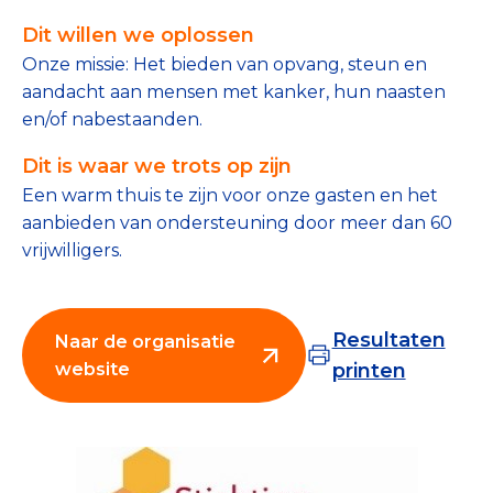
Tips bij doneren: zo geef je veilig
Dit willen we oplossen
Onze missie: Het bieden van opvang, steun en
Data & Onderzoek
aandacht aan mensen met kanker, hun naasten
en/of nabestaanden.
Betrouwbare data over goede doelen
Dit is waar we trots op zijn
CBF-publicaties
Een warm thuis te zijn voor onze gasten en het
State of the Sector
aanbieden van ondersteuning door meer dan 60
vrijwilligers.
Het Nederlandse Donateurspanel
Resultaten
Naar de organisatie
Contact & Signalen
website
printen
Check keurmerk goede doelen