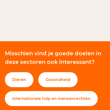
€ 26.853
Giften en donaties
100%
Misschien vind je goede doelen in
deze sectoren ook interessant?
Dieren
Gezondheid
Internationale hulp en mensenrechten