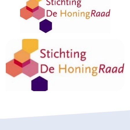
Collecterooster/wervingrooster
Nieuws
Over het CBF
Veelgestelde vragen
Register Erkende Donatieplatformen