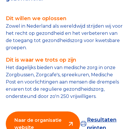
Tips bij doneren: zo geef je veilig
Dit willen we oplossen
Data & Onderzoek
Zowel in Nederland als wereldwijd strijden wij voor
Betrouwbare data over goede doelen
het recht op gezondheid en het verbeteren van
de toegang tot gezondheidszorg voor kwetsbare
CBF-publicaties
groepen.
State of the Sector
Dit is waar we trots op zijn
Het dagelijks bieden van medische zorg in onze
Het Nederlandse Donateurspanel
Zorgbussen, Zorgcafe's, spreekuren, Medische
Post en voorlichtingen aan mensen die drempels
ervaren tot de reguliere gezondheidszorg,
Contact & Signalen
ondersteund door zo'n 250 vrijwilligers.
Check keurmerk goede doelen
Resultaten
Naar de organisatie
website
printen