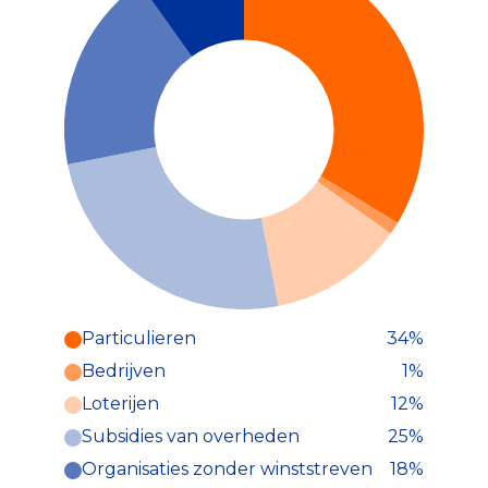
Particulieren
34%
Particulieren (34%)
Bedrijven
1%
Deze inkomsten zijn als volgt
onderverdeeld:
Loterijen
12%
Subsidies van overheden
25%
Organisaties zonder winststreven
18%