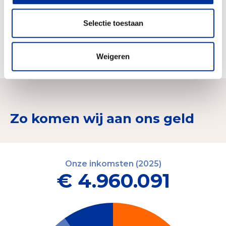
zorgprofessionals en leden om met ons in actie
te komen voor het recht op gezondheid.
Selectie toestaan
De samenwerking met ons netwerk Médecins
du Monde versterken op het vlak van
fondsenwerving, noodhulp en campagnes.
Weigeren
Zo komen wij aan ons geld
Onze inkomsten (2025)
€ 4.960.091