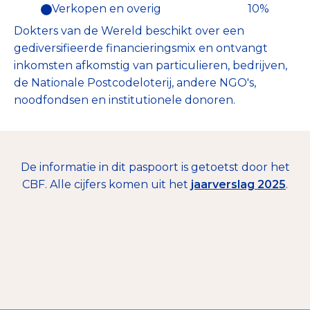
Verkopen en overig
10%
Dokters van de Wereld beschikt over een
gediversifieerde financieringsmix en ontvangt
inkomsten afkomstig van particulieren, bedrijven,
de Nationale Postcodeloterij, andere NGO's,
noodfondsen en institutionele donoren.
De informatie in dit paspoort is getoetst door het
CBF. Alle cijfers komen uit het
jaarverslag 2025
.
€ 1.670.801
Nalatenschappen
8%
Contributies
0%
Giften en donaties
92%