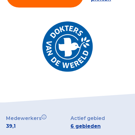
Collecterooster/wervingrooster
Nieuws
Over het CBF
Veelgestelde vragen
Register Erkende Donatieplatformen
Medewerkers
Actief gebied
39,1
6 gebieden