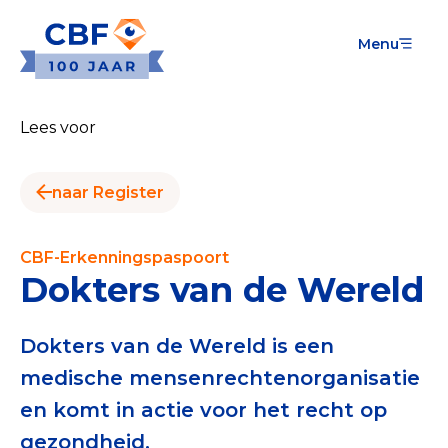
Menu
Goede Doelen
Wat is de CBF-Erkenning?
Lees voor
Relevante documenten voor de Erkenning
naar Register
CBF-Erkenning aanvragen
Tarieven CBF-Erkenning
CBF-Erkenningspaspoort
Dokters van de Wereld
Publiek
Veilig geven met het CBF-keurmerk
Dokters van de Wereld is een
medische mensenrechtenorganisatie
Check het CBF-keurmerk van een goed doel
en komt in actie voor het recht op
Download de Geef Gerust Checklist
gezondheid.