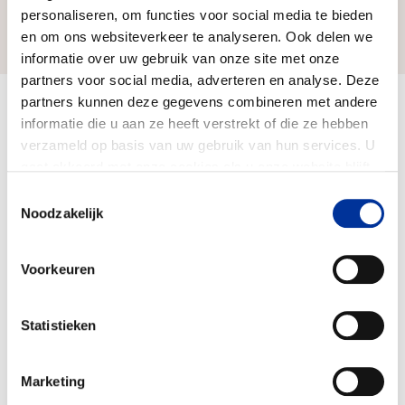
personaliseren, om functies voor social media te bieden
Zo bereiken we ons doel
en om ons websiteverkeer te analyseren. Ook delen we
informatie over uw gebruik van onze site met onze
partners voor social media, adverteren en analyse. Deze
partners kunnen deze gegevens combineren met andere
Doelbesteding (2025)
informatie die u aan ze heeft verstrekt of die ze hebben
€ 1.169.242
verzameld op basis van uw gebruik van hun services. U
gaat akkoord met onze cookies als u onze website blijft
gebruiken. Bekijk ons
privacy statement
.
Toestemmingsselectie
Noodzakelijk
Voorkeuren
Statistieken
Marketing