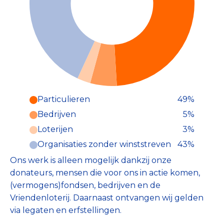
Particulieren
49%
Particulieren (49%)
Bedrijven
5%
Deze inkomsten zijn als volgt
onderverdeeld:
Loterijen
3%
Organisaties zonder winststreven
43%
Ons werk is alleen mogelijk dankzij onze
donateurs, mensen die voor ons in actie komen,
(vermogens)fondsen, bedrijven en de
Vriendenloterij. Daarnaast ontvangen wij gelden
via legaten en erfstellingen.