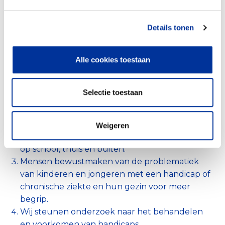
Details tonen
(Directe) dienst- en hulpverlening
86%
Alle cookies toestaan
Voorlichting en bewustwording
14%
Individuele hulpverlening. Wij steunen onder
Selectie toestaan
meer bij de aanschaf van onmisbare vervoers-,
hulp- en leermiddelen.
Wij initiëren en steunen projecten zodat
Weigeren
kinderen met een handicap kunnen meedoen:
op school, thuis en buiten.
Mensen bewustmaken van de problematiek
van kinderen en jongeren met een handicap of
chronische ziekte en hun gezin voor meer
begrip.
Wij steunen onderzoek naar het behandelen
en voorkomen van handicaps.