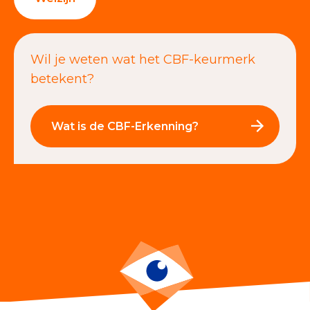
Wil je weten wat het CBF-keurmerk
betekent?
Wat is de CBF-Erkenning?