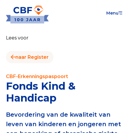
Menu
Goede Doelen
Wat is de CBF-Erkenning?
Lees voor
Relevante documenten voor de Erkenning
naar Register
CBF-Erkenning aanvragen
Tarieven CBF-Erkenning
CBF-Erkenningspaspoort
Fonds Kind &
Publiek
Handicap
Veilig geven met het CBF-keurmerk
Check het CBF-keurmerk van een goed doel
Bevordering van de kwaliteit van
leven van kinderen en jongeren met
Download de Geef Gerust Checklist