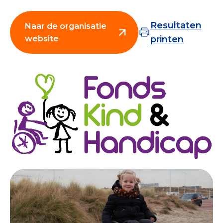
Collecterooster/wervingrooster
Resultaten
Naar de organisatie
website
printen
Nieuws
Over het CBF
Veelgestelde vragen
Register Erkende Donatieplatformen