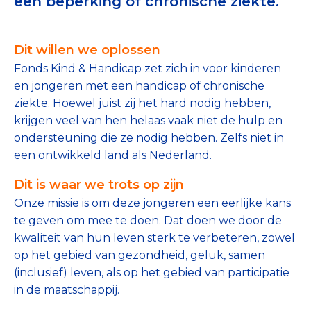
een beperking of chronische ziekte.
Tips bij doneren: zo geef je veilig
Dit willen we oplossen
Data & Onderzoek
Fonds Kind & Handicap zet zich in voor kinderen
Betrouwbare data over goede doelen
en jongeren met een handicap of chronische
ziekte. Hoewel juist zij het hard nodig hebben,
CBF-publicaties
krijgen veel van hen helaas vaak niet de hulp en
State of the Sector
ondersteuning die ze nodig hebben. Zelfs niet in
een ontwikkeld land als Nederland.
Het Nederlandse Donateurspanel
Dit is waar we trots op zijn
Onze missie is om deze jongeren een eerlijke kans
Contact & Signalen
te geven om mee te doen. Dat doen we door de
kwaliteit van hun leven sterk te verbeteren, zowel
op het gebied van gezondheid, geluk, samen
Check keurmerk goede doelen
(inclusief) leven, als op het gebied van participatie
in de maatschappij.