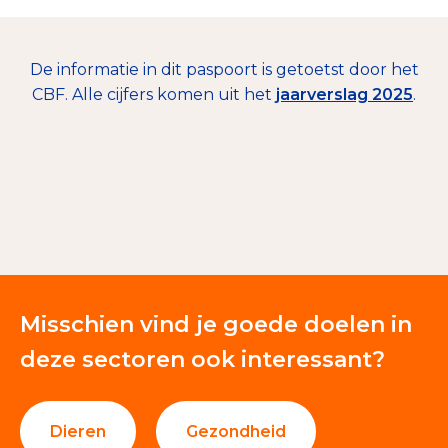
De informatie in dit paspoort is getoetst door het
CBF. Alle cijfers komen uit het
jaarverslag 2025
.
€ 622.531
Mailingacties
23%
Nalatenschappen
30%
Giften en donaties
42%
Eigen loterijen en prijsvragen
5%
Misschien vind je goede doelen in
(etc.)
deze sectoren ook interessant?
Dieren
Gezondheid