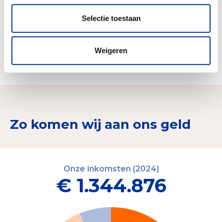
FSC Nederland ontwikkelt en beheert de FSC-
standaard voor het Nederlandse bos.
Selectie toestaan
Meer houtbouw oa door het door de EU
medegefinancierde project HOME for the
future, met veel aandacht voor houtbouw in
Weigeren
sociale woningbouw.
Zo komen wij aan ons geld
Onze inkomsten (2024)
€ 1.344.876