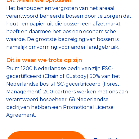
Tips bij doneren: zo geef je veilig
Het behouden en vergroten van het areaal
verantwoord beheerde bossen door te zorgen dat
Data & Onderzoek
hout- en papier uit die bossen een afzetmarkt
heeft en daarmee het bos een economische
Betrouwbare data over goede doelen
waarde. De grootste bedreiging van bossen is
namelijk omvorming voor ander landgebruik.
CBF-publicaties
Dit is waar we trots op zijn
State of the Sector
Ruim 1200 Nederlandse bedrijven zijn FSC-
Het Nederlandse Donateurspanel
gecertificeerd (Chain of Custody) 50% van het
Nederlandse bos is FSC-gecertificeerd (Forest
Management) 200 partners werken met ons aan
Contact & Signalen
verantwoord bosbeheer. 68 Nederlandse
bedrijven hebben een Promotional License
Agreement.
Check keurmerk goede doelen