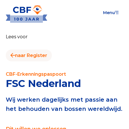
Menu
Goede Doelen
Wat is de CBF-Erkenning?
Lees voor
Relevante documenten voor de Erkenning
naar Register
CBF-Erkenning aanvragen
Tarieven CBF-Erkenning
CBF-Erkenningspaspoort
FSC Nederland
Publiek
Veilig geven met het CBF-keurmerk
Wij werken dagelijks met passie aan
het behouden van bossen wereldwijd.
Check het CBF-keurmerk van een goed doel
Download de Geef Gerust Checklist
Dit willen we oplossen