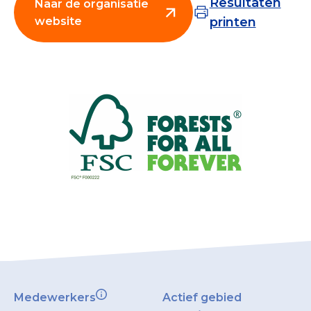
Resultaten
Naar de organisatie
Collecterooster/wervingrooster
website
printen
Nieuws
Over het CBF
Veelgestelde vragen
Register Erkende Donatieplatformen
Medewerkers
Actief gebied