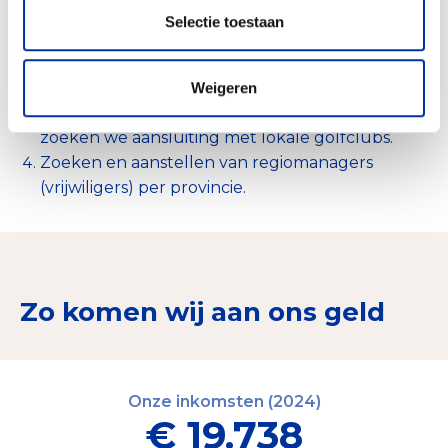
Uitbreiding netwerk bereiken we door missie te
Selectie toestaan
delen met revalidatiecentra, gemeenten en
golfbanen en door de inzet van ambassadeurs
Aanbieden van golfclinics aan casemanagers,
Weigeren
sportagogen etc en revalidanten. Daarbij
zoeken we aansluiting met lokale golfclubs.
Zoeken en aanstellen van regiomanagers
(vrijwiligers) per provincie.
Zo komen wij aan ons geld
Onze inkomsten (2024)
€ 19.738