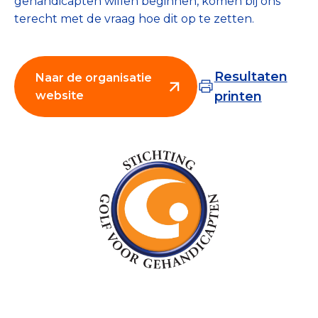
gehandicapten willen beginnen, komen bij ons
Collecterooster/wervingrooster
terecht met de vraag hoe dit op te zetten.
Resultaten
Naar de organisatie
website
printen
Nieuws
Over het CBF
Veelgestelde vragen
Register Erkende Donatieplatformen