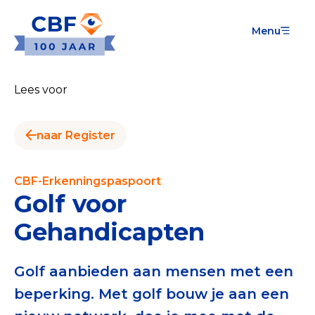
Menu
Goede Doelen
Wat is de CBF-Erkenning?
Lees voor
Relevante documenten voor de Erkenning
naar Register
CBF-Erkenning aanvragen
Tarieven CBF-Erkenning
CBF-Erkenningspaspoort
Golf voor
Publiek
Gehandicapten
Veilig geven met het CBF-keurmerk
Check het CBF-keurmerk van een goed doel
Golf aanbieden aan mensen met een
beperking. Met golf bouw je aan een
Download de Geef Gerust Checklist