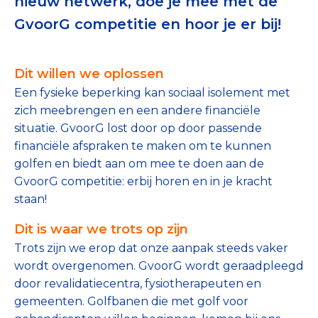
nieuw netwerk, doe je mee met de
Tips bij doneren: zo geef je veilig
GvoorG competitie en hoor je er bij!
Data & Onderzoek
Dit willen we oplossen
Betrouwbare data over goede doelen
Een fysieke beperking kan sociaal isolement met
zich meebrengen en een andere financiële
CBF-publicaties
situatie. GvoorG lost door op door passende
State of the Sector
financiële afspraken te maken om te kunnen
golfen en biedt aan om mee te doen aan de
Het Nederlandse Donateurspanel
GvoorG competitie: erbij horen en in je kracht
staan!
Contact & Signalen
Dit is waar we trots op zijn
Trots zijn we erop dat onze aanpak steeds vaker
wordt overgenomen. GvoorG wordt geraadpleegd
Check keurmerk goede doelen
door revalidatiecentra, fysiotherapeuten en
gemeenten. Golfbanen die met golf voor