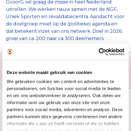
GvoorG wil graag de missie in heel Nederland
uitrollen. We werken nauw samen met de NGF,
Uniek Sporten en revalidatiecentra. Aandacht voor
de doelgroep moet op de (politieke) agenda en
dat betekent inzet van ons netwerk. Doel in 2026:
groei van ca. 200 naar ca 300 deelnemers.
Deze website maakt gebruik van cookies
Zo bereiken we ons doel
We gebruiken cookies om content en advertenties te
personaliseren, om functies voor social media te bieden
en om ons websiteverkeer te analyseren. Ook delen we
Doelbesteding (2024)
informatie over uw gebruik van onze site met onze
€ 14.505
partners voor social media, adverteren en analyse. Deze
partners kunnen deze gegevens combineren met andere
informatie die u aan ze heeft verstrekt of die ze hebben
verzameld op basis van uw gebruik van hun services. U