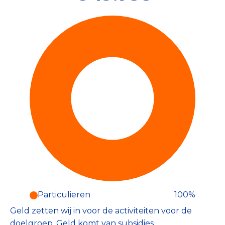
Particulieren
100%
Particulieren (100%)
Geld zetten wij in voor de activiteiten voor de
Deze inkomsten zijn als volgt
onderverdeeld:
doelgroep. Geld komt van subsidies,