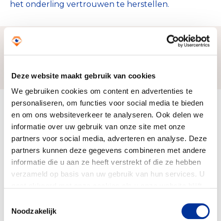
het onderling vertrouwen te herstellen.
Zo bereiken we ons doel
Deze website maakt gebruik van cookies
We gebruiken cookies om content en advertenties te
personaliseren, om functies voor social media te bieden
Doelbesteding (2025)
en om ons websiteverkeer te analyseren. Ook delen we
€ 29.057.272
informatie over uw gebruik van onze site met onze
partners voor social media, adverteren en analyse. Deze
partners kunnen deze gegevens combineren met andere
informatie die u aan ze heeft verstrekt of die ze hebben
verzameld op basis van uw gebruik van hun services. U
gaat akkoord met onze cookies als u onze website blijft
gebruiken. Bekijk ons
privacy statement
.
Toestemmingsselectie
Noodzakelijk