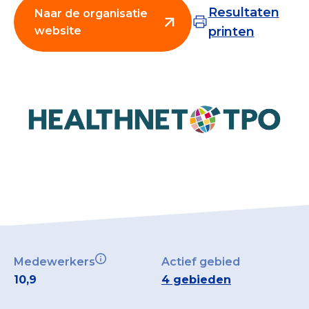
Resultaten
Collecterooster/wervingrooster
Naar de organisatie
website
printen
Nieuws
Over het CBF
Veelgestelde vragen
Register Erkende Donatieplatformen
Medewerkers
Actief gebied
10,9
4 gebieden