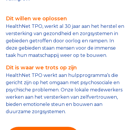
Tips bij doneren: zo geef je veilig
Dit willen we oplossen
Data & Onderzoek
HealthNet TPO, werkt al 30 jaar aan het herstel en
Betrouwbare data over goede doelen
versterking van gezondheid en zorgsystemen in
gebieden getroffen door oorlog en rampen. In
CBF-publicaties
deze gebieden staan mensen voor de immense
taak hun maatschappij weer op te bouwen.
State of the Sector
Dit is waar we trots op zijn
Het Nederlandse Donateurspanel
HealthNet TPO werkt aan hulpprogramma’s die
gericht zijn op het omgaan met psychosociale en
psychische problemen. Onze lokale medewerkers
Contact & Signalen
werken aan het versterken van zelfvertrouwen,
bieden emotionele steun en bouwen aan
duurzame zorgsystemen.
Check keurmerk goede doelen