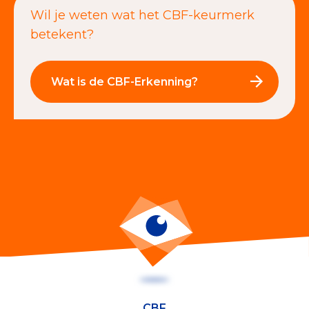
Wil je weten wat het CBF-keurmerk
betekent?
Wat is de CBF-Erkenning?
CBF