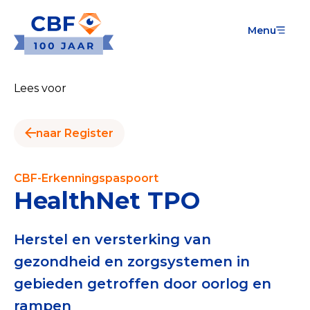
Menu
Goede Doelen
Wat is de CBF-Erkenning?
Lees voor
Relevante documenten voor de Erkenning
naar Register
CBF-Erkenning aanvragen
Tarieven CBF-Erkenning
CBF-Erkenningspaspoort
HealthNet TPO
Publiek
Veilig geven met het CBF-keurmerk
Herstel en versterking van
gezondheid en zorgsystemen in
Check het CBF-keurmerk van een goed doel
gebieden getroffen door oorlog en
Download de Geef Gerust Checklist
rampen