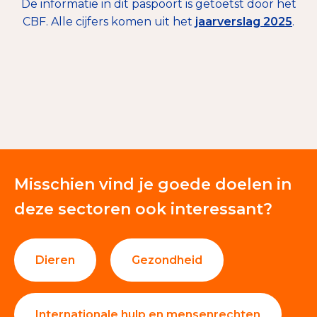
De informatie in dit paspoort is getoetst door het
CBF. Alle cijfers komen uit het
jaarverslag 2025
.
€ 6.315
Giften en donaties
100%
Misschien vind je goede doelen in
deze sectoren ook interessant?
Dieren
Gezondheid
Internationale hulp en mensenrechten