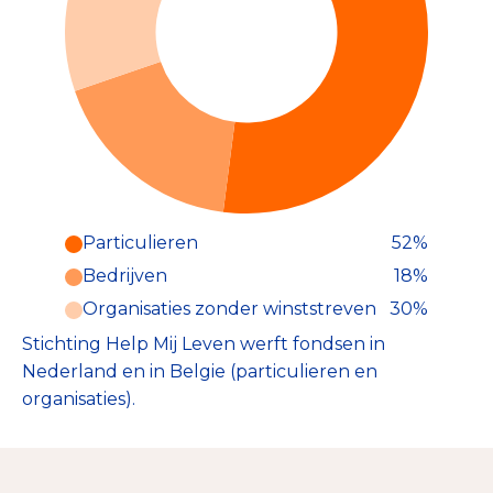
Particulieren
52%
Particulieren (52%)
Bedrijven
18%
Deze inkomsten zijn als volgt
onderverdeeld:
Organisaties zonder winststreven
30%
Stichting Help Mij Leven werft fondsen in
Nederland en in Belgie (particulieren en
organisaties).