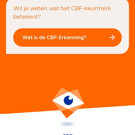
Wil je weten wat het CBF-keurmerk
betekent?
Wat is de CBF-Erkenning?