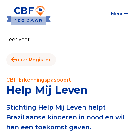
Menu
Goede Doelen
Wat is de CBF-Erkenning?
Lees voor
Relevante documenten voor de Erkenning
naar Register
CBF-Erkenning aanvragen
Tarieven CBF-Erkenning
CBF-Erkenningspaspoort
Help Mij Leven
Publiek
Veilig geven met het CBF-keurmerk
Stichting Help Mij Leven helpt
Braziliaanse kinderen in nood en wil
Check het CBF-keurmerk van een goed doel
hen een toekomst geven.
Download de Geef Gerust Checklist