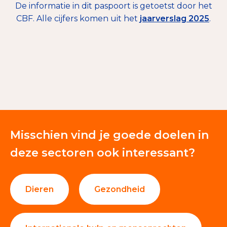
De informatie in dit paspoort is getoetst door het
CBF. Alle cijfers komen uit het
jaarverslag 2025
.
€ 212.887
Giften en donaties
100%
Misschien vind je goede doelen in
deze sectoren ook interessant?
Dieren
Gezondheid