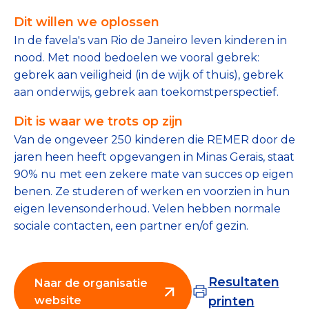
Tips bij doneren: zo geef je veilig
Dit willen we oplossen
In de favela's van Rio de Janeiro leven kinderen in
Data & Onderzoek
nood. Met nood bedoelen we vooral gebrek:
gebrek aan veiligheid (in de wijk of thuis), gebrek
Betrouwbare data over goede doelen
aan onderwijs, gebrek aan toekomstperspectief.
CBF-publicaties
Dit is waar we trots op zijn
State of the Sector
Van de ongeveer 250 kinderen die REMER door de
jaren heen heeft opgevangen in Minas Gerais, staat
Het Nederlandse Donateurspanel
90% nu met een zekere mate van succes op eigen
benen. Ze studeren of werken en voorzien in hun
eigen levensonderhoud. Velen hebben normale
Contact & Signalen
sociale contacten, een partner en/of gezin.
Check keurmerk goede doelen
Resultaten
Naar de organisatie
website
printen