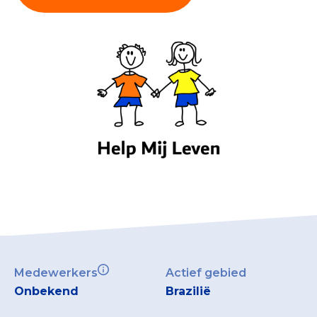
Collecterooster/wervingrooster
Nieuws
Over het CBF
Veelgestelde vragen
Register Erkende Donatieplatformen
Medewerkers
Actief gebied
Onbekend
Brazilië