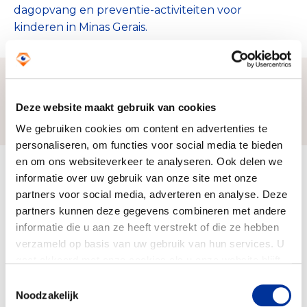
dagopvang en preventie-activiteiten voor
kinderen in Minas Gerais.
Deze website maakt gebruik van cookies
Zo bereiken we ons doel
We gebruiken cookies om content en advertenties te
personaliseren, om functies voor social media te bieden
en om ons websiteverkeer te analyseren. Ook delen we
Doelbesteding (2025)
informatie over uw gebruik van onze site met onze
€ 324.711
partners voor social media, adverteren en analyse. Deze
partners kunnen deze gegevens combineren met andere
informatie die u aan ze heeft verstrekt of die ze hebben
verzameld op basis van uw gebruik van hun services. U
gaat akkoord met onze cookies als u onze website blijft
gebruiken. Bekijk ons
privacy statement
.
Toestemmingsselectie
Noodzakelijk