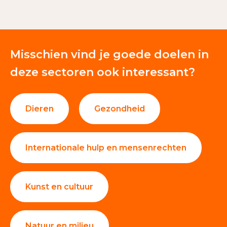
Nalatenschappen
32%
Giften en donaties
55%
Misschien vind je goede doelen in
deze sectoren ook interessant?
Dieren
Gezondheid
Internationale hulp en mensenrechten
Kunst en cultuur
Natuur en milieu