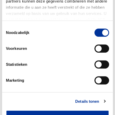
partners kunnen deze gegevens combineren met andere
Doelbesteding (2025)
informatie die u aan ze heeft verstrekt of die ze hebben
€ 18.065.100
verzameld op basis van uw gebruik van hun services. U
gaat akkoord met onze cookies als u onze website blijft
gebruiken. Bekijk ons
privacy statement
.
Toestemmingsselectie
Noodzakelijk
Voorkeuren
Statistieken
Marketing
Details tonen
(Directe) dienst- en hulpverlening
11%