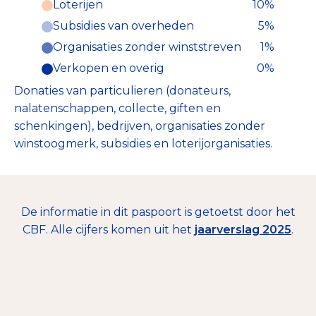
onderverdeeld:
Loterijen
10%
Subsidies van overheden
5%
Organisaties zonder winststreven
1%
Verkopen en overig
0%
Donaties van particulieren (donateurs,
nalatenschappen, collecte, giften en
schenkingen), bedrijven, organisaties zonder
winstoogmerk, subsidies en loterijorganisaties.
De informatie in dit paspoort is getoetst door het
CBF. Alle cijfers komen uit het
jaarverslag 2025
.
€ 18.797.380
Collecten
13%