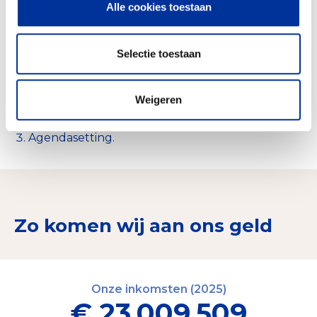
Alle cookies toestaan
Voorlichting en bewustwording
22%
Onderzoek
64%
Selectie toestaan
Overig
3%
Financieren en realiseren van onderzoek en/of
Weigeren
innovatie.
Voorlichting en activatie.
Agendasetting.
Zo komen wij aan ons geld
Onze inkomsten (2025)
€ 23.009.509