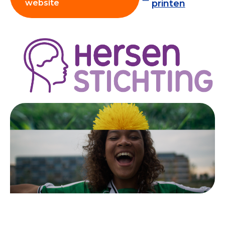
website
printen
Collecterooster/wervingrooster
Nieuws
Over het CBF
Veelgestelde vragen
Register Erkende Donatieplatformen