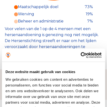
Maatschappelijk doel
73%
Werving
19%
Beheer en administratie
7%
Voor velen van de 1 op de 4 mensen met een
hersenaandoening is genezing nog niet mogelijk.
De Hersenstichting streeft er naar om het lijden
veroorzaakt door hersenaandoeningen te
voorkomen, te verminderen en te stoppen. Zodat
mensen langer leven met meer kwaliteit.
Deze website maakt gebruik van cookies
We gebruiken cookies om content en advertenties te
personaliseren, om functies voor social media te bieden
Zo bereiken we ons doel
en om ons websiteverkeer te analyseren. Ook delen we
informatie over uw gebruik van onze site met onze
partners voor social media, adverteren en analyse. Deze