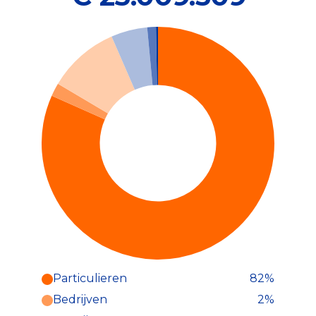
Particulieren
82%
Particulieren (82%)
Bedrijven
2%
Deze inkomsten zijn als volgt