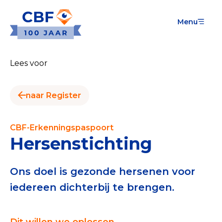
Menu
Goede Doelen
Wat is de CBF-Erkenning?
Lees voor
Relevante documenten voor de Erkenning
naar Register
CBF-Erkenning aanvragen
Tarieven CBF-Erkenning
CBF-Erkenningspaspoort
Hersenstichting
Publiek
Veilig geven met het CBF-keurmerk
Ons doel is gezonde hersenen voor
iedereen dichterbij te brengen.
Check het CBF-keurmerk van een goed doel
Download de Geef Gerust Checklist
Dit willen we oplossen