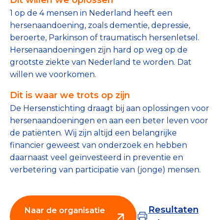
Tips bij doneren: zo geef je veilig
1 op de 4 mensen in Nederland heeft een
hersenaandoening, zoals dementie, depressie,
Data & Onderzoek
beroerte, Parkinson of traumatisch hersenletsel.
Hersenaandoeningen zijn hard op weg op de
Betrouwbare data over goede doelen
grootste ziekte van Nederland te worden. Dat
willen we voorkomen.
CBF-publicaties
Dit is waar we trots op zijn
State of the Sector
De Hersenstichting draagt bij aan oplossingen voor
Het Nederlandse Donateurspanel
hersenaandoeningen en aan een beter leven voor
de patiënten. Wij zijn altijd een belangrijke
financier geweest van onderzoek en hebben
Contact & Signalen
daarnaast veel geïnvesteerd in preventie en
verbetering van participatie van (jonge) mensen.
Check keurmerk goede doelen
Resultaten
Naar de organisatie