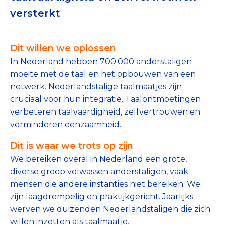
Tips bij doneren: zo geef je veilig
versterkt
Data & Onderzoek
Dit willen we oplossen
Betrouwbare data over goede doelen
In Nederland hebben 700.000 anderstaligen
moeite met de taal en het opbouwen van een
CBF-publicaties
netwerk. Nederlandstalige taalmaatjes zijn
State of the Sector
cruciaal voor hun integratie. Taalontmoetingen
verbeteren taalvaardigheid, zelfvertrouwen en
Het Nederlandse Donateurspanel
verminderen eenzaamheid.
Dit is waar we trots op zijn
Contact & Signalen
We bereiken overal in Nederland een grote,
diverse groep volwassen anderstaligen, vaak
mensen die andere instanties niet bereiken. We
Check keurmerk goede doelen
zijn laagdrempelig en praktijkgericht. Jaarlijks
werven we duizenden Nederlandstaligen die zich
willen inzetten als taalmaatje.