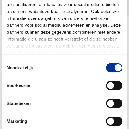
Zo bereiken we ons doel
personaliseren, om functies voor social media te bieden
en om ons websiteverkeer te analyseren. Ook delen we
informatie over uw gebruik van onze site met onze
partners voor social media, adverteren en analyse. Deze
Doelbesteding (2025)
partners kunnen deze gegevens combineren met andere
€ 1.169.915
informatie die u aan ze heeft verstrekt of die ze hebben
verzameld op basis van uw gebruik van hun services. U
gaat akkoord met onze cookies als u onze website blijft
gebruiken. Bekijk ons
privacy statement
.
Toestemmingsselectie
Noodzakelijk
Voorkeuren
Statistieken
Marketing