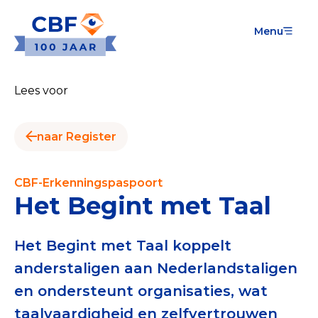
Menu
Goede Doelen
Wat is de CBF-Erkenning?
Lees voor
Relevante documenten voor de Erkenning
naar Register
CBF-Erkenning aanvragen
Tarieven CBF-Erkenning
CBF-Erkenningspaspoort
Het Begint met Taal
Publiek
Veilig geven met het CBF-keurmerk
Het Begint met Taal koppelt
anderstaligen aan Nederlandstaligen
Check het CBF-keurmerk van een goed doel
en ondersteunt organisaties, wat
Download de Geef Gerust Checklist
taalvaardigheid en zelfvertrouwen