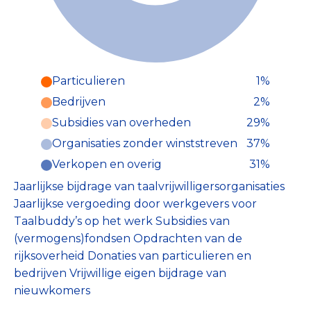
Particulieren
1%
Particulieren (1%)
Bedrijven
2%
Deze inkomsten zijn als volgt
onderverdeeld:
Subsidies van overheden
29%
Organisaties zonder winststreven
37%
Verkopen en overig
31%
Jaarlijkse bijdrage van taalvrijwilligersorganisaties
Jaarlijkse vergoeding door werkgevers voor
Taalbuddy’s op het werk Subsidies van
(vermogens)fondsen Opdrachten van de
rijksoverheid Donaties van particulieren en
bedrijven Vrijwillige eigen bijdrage van
nieuwkomers