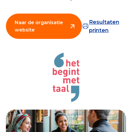
Collecterooster/wervingrooster
Resultaten
Naar de organisatie
website
printen
Nieuws
Over het CBF
Veelgestelde vragen
Register Erkende Donatieplatformen