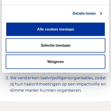
Details tonen
(Directe) dienst- en hulpverlening
63%
Educatie, opleidingen en
37%
Alle cookies toestaan
cursussen
We koppelen anderstaligen aan hun
Selectie toestaan
Nederlandstalige collega’s, zodat zij hun taal
verbeteren én de bedrijfscultuur leren kennen.
We koppelen anderstaligen aan online
Weigeren
kletsmaatjes, zodat zij hun taal verbeteren én
elkaars cultuur leren kennen.
We versterken taalvrijwilligersorganisaties, zodat
zij hun taalontmoetingen op een impactvolle en
slimme manier kunnen organiseren.