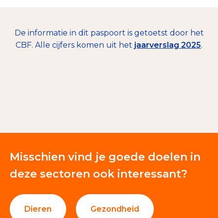
De informatie in dit paspoort is getoetst door het
€ 7.719
CBF. Alle cijfers komen uit het
jaarverslag 2025
.
Giften en donaties
100%
Misschien vind je goede doelen in
deze sectoren ook interessant?
Dieren
Gezondheid