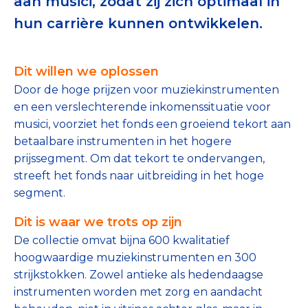
aan musici, zodat zij zich optimaal in
Tips bij doneren: zo geef je veilig
hun carrière kunnen ontwikkelen.
Data & Onderzoek
Dit willen we oplossen
Betrouwbare data over goede doelen
Door de hoge prijzen voor muziekinstrumenten
en een verslechterende inkomenssituatie voor
CBF-publicaties
musici, voorziet het fonds een groeiend tekort aan
State of the Sector
betaalbare instrumenten in het hogere
prijssegment. Om dat tekort te ondervangen,
Het Nederlandse Donateurspanel
streeft het fonds naar uitbreiding in het hoge
segment.
Contact & Signalen
Dit is waar we trots op zijn
De collectie omvat bijna 600 kwalitatief
hoogwaardige muziekinstrumenten en 300
Check keurmerk goede doelen
strijkstokken. Zowel antieke als hedendaagse
instrumenten worden met zorg en aandacht