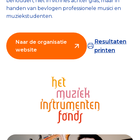
behouden, niet in vitrines achter glas, maar in
Collecterooster/wervingrooster
handen van bevlogen professionele musici en
muziekstudenten.
Resultaten
Naar de organisatie
Nieuws
website
printen
Over het CBF
Veelgestelde vragen
Register Erkende Donatieplatformen