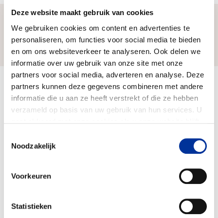
Deze website maakt gebruik van cookies
We gebruiken cookies om content en advertenties te
Zo bereiken we ons doel
personaliseren, om functies voor social media te bieden
en om ons websiteverkeer te analyseren. Ook delen we
informatie over uw gebruik van onze site met onze
partners voor social media, adverteren en analyse. Deze
Doelbesteding (2024)
partners kunnen deze gegevens combineren met andere
€ 807.000
informatie die u aan ze heeft verstrekt of die ze hebben
verzameld op basis van uw gebruik van hun services. U
gaat akkoord met onze cookies als u onze website blijft
gebruiken. Bekijk ons
privacy statement
.
Toestemmingsselectie
Noodzakelijk
Voorkeuren
Statistieken