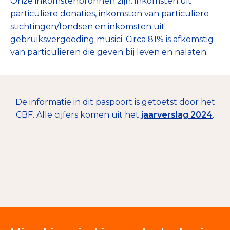
Onze inkomstenbronnen zijn: inkomsten uit
particuliere donaties, inkomsten van particuliere
stichtingen/fondsen en inkomsten uit
gebruiksvergoeding musici. Circa 81% is afkomstig
van particulieren die geven bij leven en nalaten.
De informatie in dit paspoort is getoetst door het
CBF. Alle cijfers komen uit het
jaarverslag 2024
.
€ 1.158.000
Nalatenschappen
56%
Giften en donaties
44%