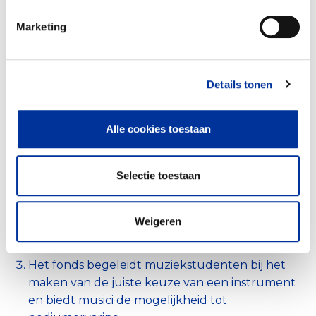
Marketing
Details tonen
Aankoop en beheer
79%
Alle cookies toestaan
Voorlichting en bewustwording
21%
Onze investeringen in instrumenten zitten sinds
Selectie toestaan
2022, door aangescherpte jaarrekeningregels,
helaas niet meer in de getoonde percentages.
Ontwikkeling van muzikaal talent door het
Weigeren
uitlenen van instrumenten aan professionele
musici en conservatoriumstudenten.
Het fonds begeleidt muziekstudenten bij het
maken van de juiste keuze van een instrument
en biedt musici de mogelijkheid tot