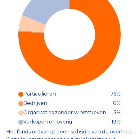
Particulieren
76%
Particulieren (76%)
Bedrijven
0%
Deze inkomsten zijn als volgt
onderverdeeld:
Organisaties zonder winststreven
5%
Verkopen en overig
19%
Het fonds ontvangt geen subsidie van de overheid.