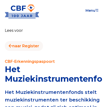
Menu
Goede Doelen
Wat is de CBF-Erkenning?
Lees voor
Relevante documenten voor de Erkenning
naar Register
CBF-Erkenning aanvragen
Tarieven CBF-Erkenning
CBF-Erkenningspaspoort
Het
Publiek
Muziekinstrumentenfo
Veilig geven met het CBF-keurmerk
Check het CBF-keurmerk van een goed doel
Het Muziekinstrumentenfonds stelt
muziekinstrumenten ter beschikking
Download de Geef Gerust Checklist