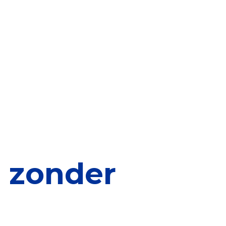
elen
nning?
en voor de Erkenning
ragen
ning
 zonder
et CBF-keurmerk
merk van een goed doel