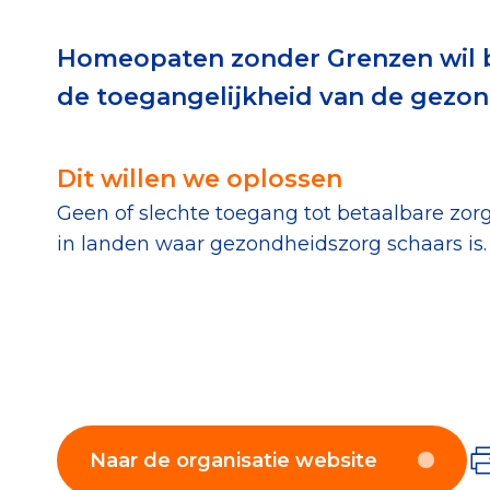
Download de Geef G
Homeopaten zonder Grenzen wil b
Tips bij doneren: zo 
de toegangelijkheid van de gezon
Data & O
Dit willen we oplossen
Geen of slechte toegang tot betaalbare zor
Betrouwbare data o
in landen waar gezondheidszorg schaars is.
CBF-publicaties
State of the Sector
Het Nederlandse Do
Naar de organisatie website