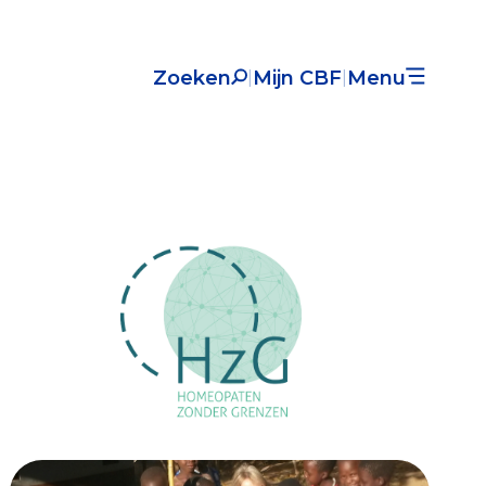
Zoeken
Mijn CBF
Menu
|
|
Nieuws
Over het CBF
Veelgestelde vragen
Register Erkende Donatieplatformen