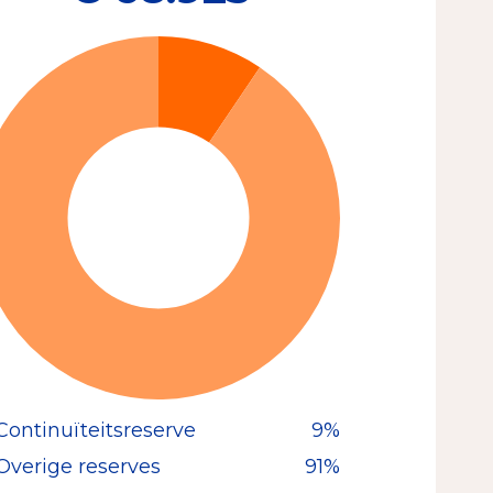
Continuïteitsreserve
9%
Overige reserves
91%