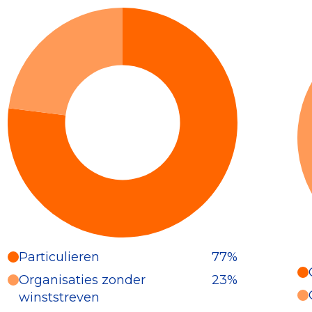
Particulieren
77%
Particulieren (77%)
Organisaties zonder
23%
Deze inkomsten zijn als volgt
winststreven
onderverdeeld: