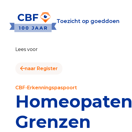
Toezicht op goeddoen
Toezicht op goeddoen
Goede Do
Lees voor
Wat is de CBF-Erke
Relevante document
naar Register
CBF-Erkenning aanv
Tarieven CBF-Erken
CBF-Erkenningspaspoort
Homeopaten
Publiek
Grenzen
Veilig geven met h
Check het CBF-keur