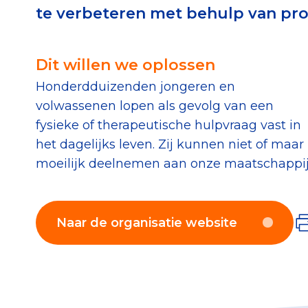
te verbeteren met behulp van pr
Download de Geef G
Tips bij doneren: zo 
Dit willen we oplossen
Honderdduizenden jongeren en
Data & O
volwassenen lopen als gevolg van een
fysieke of therapeutische hulpvraag vast in
Betrouwbare data o
het dagelijks leven. Zij kunnen niet of maar
CBF-publicaties
moeilijk deelnemen aan onze maatschappij
State of the Sector
Het Nederlandse Do
Naar de organisatie website