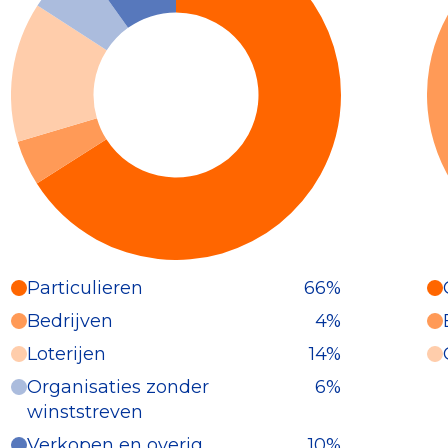
Particulieren
66%
Particulieren (66%)
Bedrijven
4%
Deze inkomsten zijn als volgt
Loterijen
14%
onderverdeeld:
Organisaties zonder
6%
winststreven
Verkopen en overig
10%