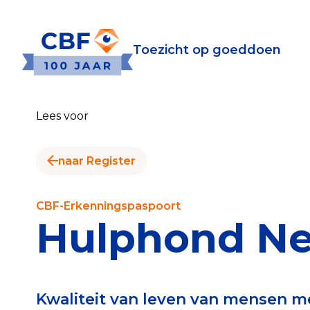
Toezicht op goeddoen
Toezicht op goeddoen
Goede Do
Lees voor
Wat is de CBF-Erke
Relevante document
naar Register
CBF-Erkenning aanv
Tarieven CBF-Erken
CBF-Erkenningspaspoort
Hulphond Ne
Publiek
Veilig geven met h
Kwaliteit van leven van mensen m
Check het CBF-keur