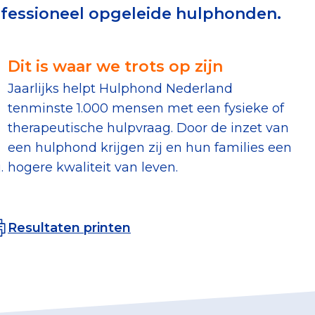
ofessioneel opgeleide hulphonden.
erust Checklist
geef je veilig
Dit is waar we trots op zijn
Jaarlijks helpt Hulphond Nederland
nderzoek
tenminste 1.000 mensen met een fysieke of
therapeutische hulpvraag. Door de inzet van
ver goede doelen
een hulphond krijgen zij en hun families een
.
hogere kwaliteit van leven.
nateurspanel
Resultaten printen