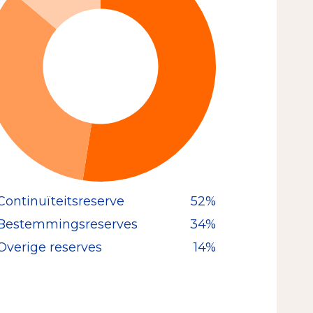
Continuïteitsreserve
52%
Bestemmingsreserves
34%
Overige reserves
14%