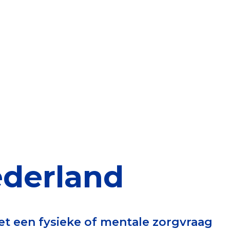
elen
nning?
en voor de Erkenning
ragen
ning
derland
et CBF-keurmerk
et een fysieke of mentale zorgvraag
merk van een goed doel