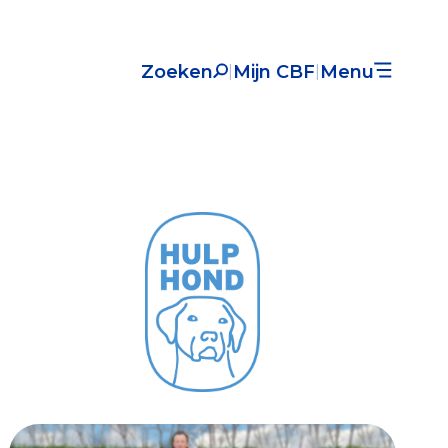
Zoeken
Mijn CBF
Menu
|
|
Nieuws
Over het CBF
Veelgestelde vragen
Register Erkende Donatieplatformen