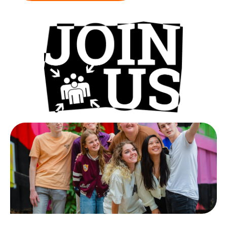
Collecterooster/wervingrooster
Nieuws
Over het CBF
Veelgestelde vragen
Register Erkende Donatieplatformen