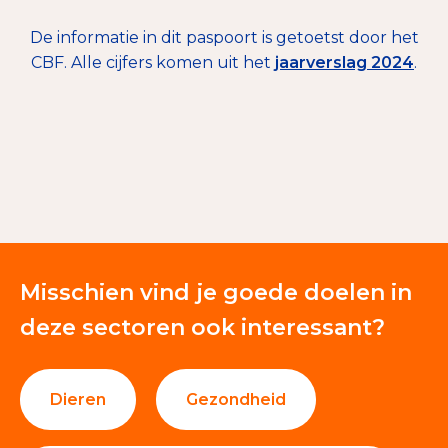
De informatie in dit paspoort is getoetst door het
€ 11.042
CBF. Alle cijfers komen uit het
jaarverslag 2024
.
Giften en donaties
100%
Misschien vind je goede doelen in
deze sectoren ook interessant?
Dieren
Gezondheid