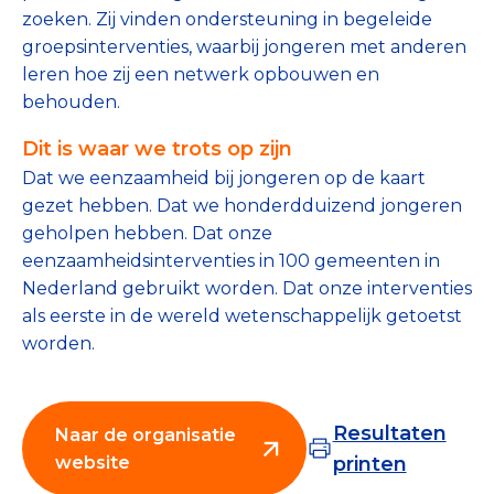
Tips bij doneren: zo geef je veilig
zoeken. Zij vinden ondersteuning in begeleide
groepsinterventies, waarbij jongeren met anderen
leren hoe zij een netwerk opbouwen en
Data & Onderzoek
behouden.
Betrouwbare data over goede doelen
Dit is waar we trots op zijn
CBF-publicaties
Dat we eenzaamheid bij jongeren op de kaart
gezet hebben. Dat we honderdduizend jongeren
State of the Sector
geholpen hebben. Dat onze
eenzaamheidsinterventies in 100 gemeenten in
Het Nederlandse Donateurspanel
Nederland gebruikt worden. Dat onze interventies
als eerste in de wereld wetenschappelijk getoetst
worden.
Contact & Signalen
Check keurmerk goede doelen
Resultaten
Naar de organisatie
website
printen