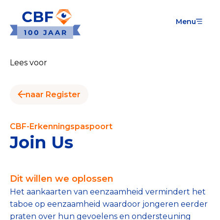
Menu
Goede Doelen
Wat is de CBF-Erkenning?
Lees voor
Relevante documenten voor de Erkenning
naar Register
CBF-Erkenning aanvragen
Tarieven CBF-Erkenning
CBF-Erkenningspaspoort
Join Us
Publiek
Veilig geven met het CBF-keurmerk
Dit willen we oplossen
Check het CBF-keurmerk van een goed doel
Het aankaarten van eenzaamheid vermindert het
taboe op eenzaamheid waardoor jongeren eerder
Download de Geef Gerust Checklist
praten over hun gevoelens en ondersteuning