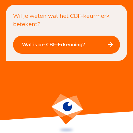
Wil je weten wat het CBF-keurmerk
betekent?
Wat is de CBF-Erkenning?