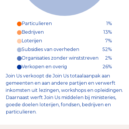
Particulieren
1%
Particulieren (1%)
Bedrijven
13%
Deze inkomsten zijn als volgt
onderverdeeld:
Loterijen
7%
Subsidies van overheden
52%
Organisaties zonder winststreven
2%
Verkopen en overig
26%
Join Us verkoopt de Join Us totaalaanpak aan
gemeenten en aan andere partijen en verwerft
inkomsten uit lezingen, workshops en opleidingen.
Daarnaast werft Join Us middelen bij ministeries,
goede doelen loterijen, fondsen, bedrijven en
particulieren.