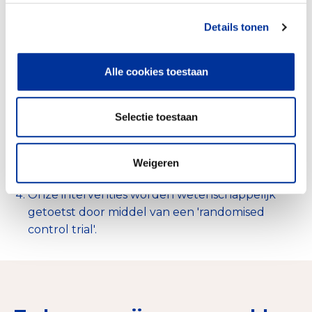
We organiseren landelijke campagnes in
samenwerking met bedrijven om
Details tonen
bewustwording te creëren over eenzaamheid
onder jongeren.
Alle cookies toestaan
We zetten hierbij vooral in op het delen van
ervaringsverhalen van jongeren die een
interventie van Join Us achter de rug hebben.
Selectie toestaan
We verkopen de Join Us totaalaanpak als
licentie aan gemeentes in Nederland. We leiden
jeugdprofessionals van sociaalwerkorganisaties
Weigeren
op.
Onze interventies worden wetenschappelijk
getoetst door middel van een 'randomised
control trial'.