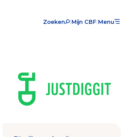
Zoeken
Mijn CBF
Menu
|
|
Nieuws
Over het CBF
Veelgestelde vragen
Register Erkende Donatieplatformen