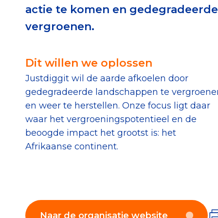
actie te komen en gedegradeerde 
Download de Geef G
vergroenen.
Tips bij doneren: zo 
Dit willen we oplossen
Data & O
Justdiggit wil de aarde afkoelen door
gedegradeerde landschappen te vergroene
Betrouwbare data o
en weer te herstellen. Onze focus ligt daar
CBF-publicaties
waar het vergroeningspotentieel en de
State of the Sector
beoogde impact het grootst is: het
Afrikaanse continent.
Het Nederlandse Do
Naar de organisatie website