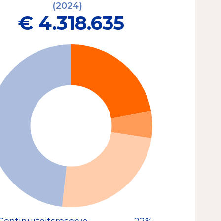
(2024)
€ 4.318.635
Continuïteitsreserve
22%