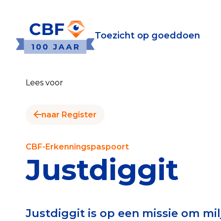
Toezicht op goeddoen
Toezicht op goeddoen
Goede Do
Lees voor
Wat is de CBF-Erke
Relevante document
naar Register
CBF-Erkenning aanv
Tarieven CBF-Erken
CBF-Erkenningspaspoort
Justdiggit
Publiek
Veilig geven met h
Justdiggit is op een missie om mi
Check het CBF-keur