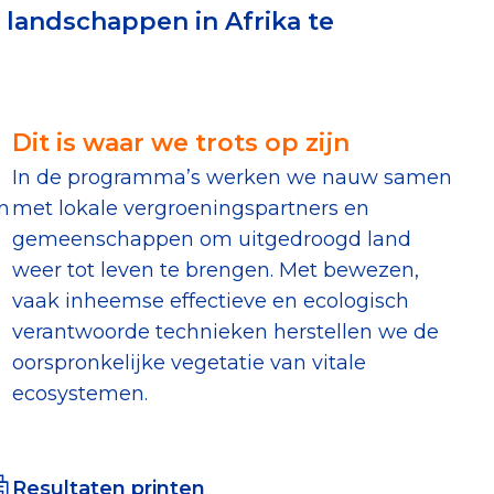
landschappen in Afrika te
erust Checklist
geef je veilig
Dit is waar we trots op zijn
nderzoek
In de programma’s werken we nauw samen
n
met lokale vergroeningspartners en
ver goede doelen
gemeenschappen om uitgedroogd land
weer tot leven te brengen. Met bewezen,
vaak inheemse effectieve en ecologisch
verantwoorde technieken herstellen we de
nateurspanel
oorspronkelijke vegetatie van vitale
ecosystemen.
Resultaten printen