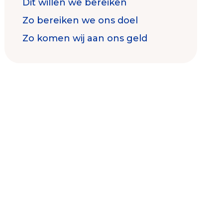
Dit willen we bereiken
Zo bereiken we ons doel
Zo komen wij aan ons geld
Contact & Signalen
Check keurmerk goede doelen
Collecterooster/wervingrooster