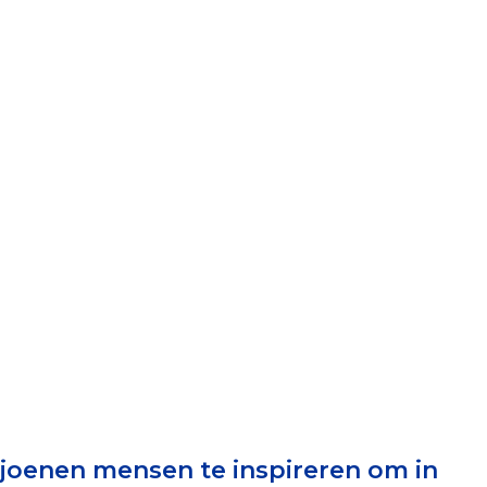
elen
nning?
en voor de Erkenning
ragen
ning
et CBF-keurmerk
ljoenen mensen te inspireren om in
merk van een goed doel