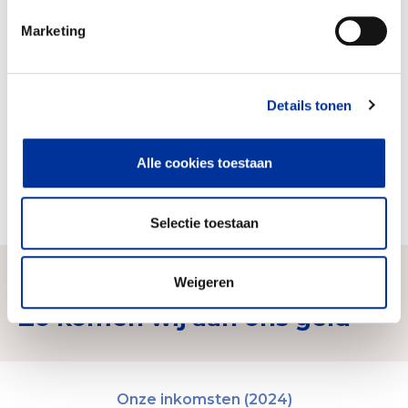
In stand houden van een basisschool,
Marketing
scholarships voor leerlingen die naar een
middelbare school of een vervolg daarop.
Goed onderwijs in relatief kleine klassen, met
Details tonen
oog voor de situatie van ieder kind.
zorgen voor goede, gezonde voeding voor de
kinderen
Alle cookies toestaan
Verstrekken van beurzen voor vervolgonderwijs
(middelbaar en daarna college / university)
Selectie toestaan
Weigeren
Zo komen wij aan ons geld
Onze inkomsten (2024)