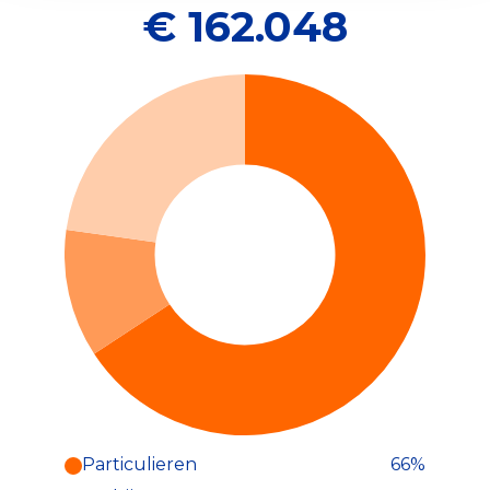
€ 162.048
Particulieren
66%
Particulieren (66%)