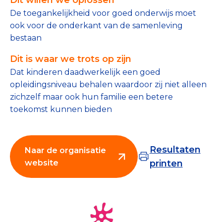
Tips bij doneren: zo geef je veilig
De toegankelijkheid voor goed onderwijs moet
ook voor de onderkant van de samenleving
Data & Onderzoek
bestaan
Betrouwbare data over goede doelen
Dit is waar we trots op zijn
Dat kinderen daadwerkelijk een goed
CBF-publicaties
opleidingsniveau behalen waardoor zij niet alleen
zichzelf maar ook hun familie een betere
State of the Sector
toekomst kunnen bieden
Het Nederlandse Donateurspanel
Resultaten
Naar de organisatie
Contact & Signalen
website
printen
Check keurmerk goede doelen