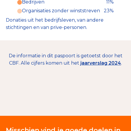
Bedrijven
11%
Deze inkomsten zijn als volgt
onderverdeeld:
Organisaties zonder winststreven
23%
Donaties uit het bedrijfsleven, van andere
stichtingen en van prive-personen.
De informatie in dit paspoort is getoetst door het
CBF. Alle cijfers komen uit het
jaarverslag 2024
.
€ 106.549
Misschien vind je goede doelen in