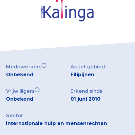
Collecterooster/wervingrooster
Nieuws
Over het CBF
Veelgestelde vragen
Medewerkers
Actief gebied
Onbekend
Filipijnen
Register Erkende Donatieplatformen
Vrijwilligers
Erkend sinds
Onbekend
01 juni 2010
Sector
Internationale hulp en mensenrechten