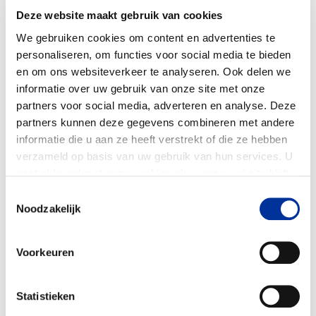
€ 120.000
Deze website maakt gebruik van cookies
We gebruiken cookies om content en advertenties te
personaliseren, om functies voor social media te bieden
en om ons websiteverkeer te analyseren. Ook delen we
informatie over uw gebruik van onze site met onze
partners voor social media, adverteren en analyse. Deze
partners kunnen deze gegevens combineren met andere
informatie die u aan ze heeft verstrekt of die ze hebben
verzameld op basis van uw gebruik van hun services. U
gaat akkoord met onze cookies als u onze website blijft
gebruiken. Bekijk ons
privacy statement
.
Toestemmingsselectie
Noodzakelijk
Voorkeuren
(Directe) dienst- en
100%
Statistieken
hulpverlening