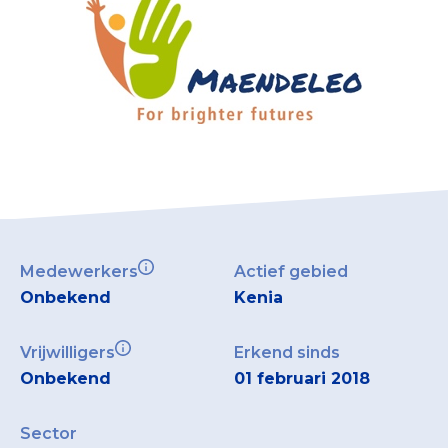
Collecterooster/wervingrooster
Nieuws
Over het CBF
Veelgestelde vragen
Register Erkende Donatieplatformen
Medewerkers
Actief gebied
Onbekend
Kenia
Vrijwilligers
Erkend sinds
Onbekend
01 februari 2018
Sector