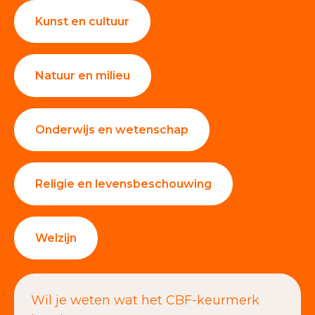
Kunst en cultuur
Natuur en milieu
Onderwijs en wetenschap
Religie en levensbeschouwing
Welzijn
Wil je weten wat het CBF-keurmerk