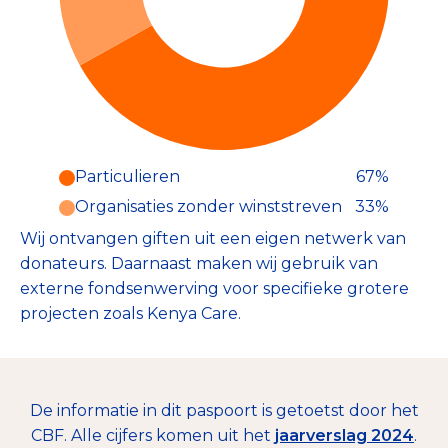
Particulieren
67%
Particulieren (67%)
Organisaties zonder winststreven
33%
Deze inkomsten zijn als volgt
onderverdeeld:
Wij ontvangen giften uit een eigen netwerk van
donateurs. Daarnaast maken wij gebruik van
externe fondsenwerving voor specifieke grotere
projecten zoals Kenya Care.
De informatie in dit paspoort is getoetst door het
CBF. Alle cijfers komen uit het
jaarverslag 2024
.