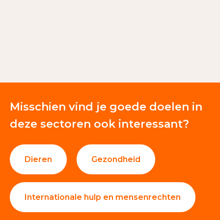
€ 38.027
Giften en donaties
100%
Misschien vind je goede doelen in
deze sectoren ook interessant?
Dieren
Gezondheid
Internationale hulp en mensenrechten