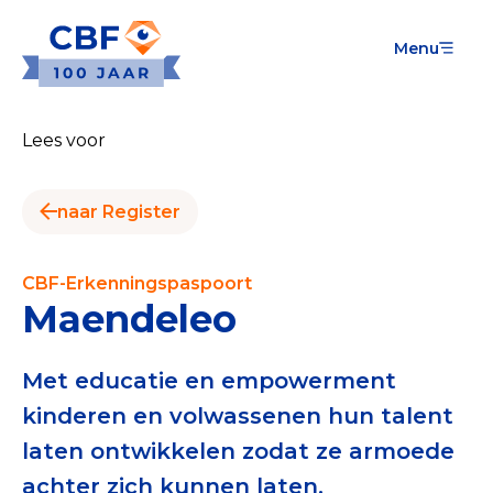
Menu
Goede Doelen
Wat is de CBF-Erkenning?
Lees voor
Relevante documenten voor de Erkenning
naar Register
CBF-Erkenning aanvragen
Tarieven CBF-Erkenning
CBF-Erkenningspaspoort
Maendeleo
Publiek
Veilig geven met het CBF-keurmerk
Met educatie en empowerment
kinderen en volwassenen hun talent
Check het CBF-keurmerk van een goed doel
laten ontwikkelen zodat ze armoede
Download de Geef Gerust Checklist
achter zich kunnen laten.