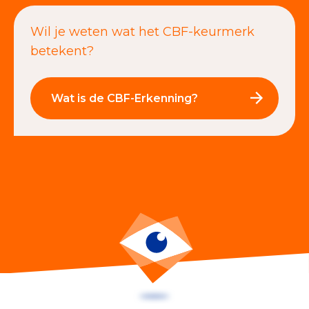
Wil je weten wat het CBF-keurmerk
betekent?
Wat is de CBF-Erkenning?