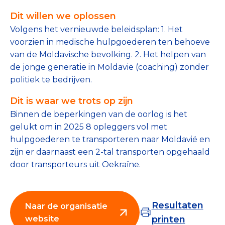
Tips bij doneren: zo geef je veilig
Dit willen we oplossen
Volgens het vernieuwde beleidsplan: 1. Het
Data & Onderzoek
voorzien in medische hulpgoederen ten behoeve
van de Moldavische bevolking. 2. Het helpen van
Betrouwbare data over goede doelen
de jonge generatie in Moldavië (coaching) zonder
CBF-publicaties
politiek te bedrijven.
State of the Sector
Dit is waar we trots op zijn
Binnen de beperkingen van de oorlog is het
Het Nederlandse Donateurspanel
gelukt om in 2025 8 opleggers vol met
hulpgoederen te transporteren naar Moldavië en
zijn er daarnaast een 2-tal transporten opgehaald
Contact & Signalen
door transporteurs uit Oekraïne.
Check keurmerk goede doelen
Resultaten
Naar de organisatie
website
printen