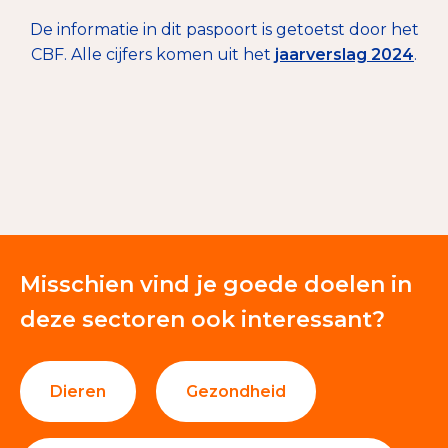
De informatie in dit paspoort is getoetst door het
CBF. Alle cijfers komen uit het
jaarverslag 2024
.
€ 7.935
Giften en donaties
100%
Misschien vind je goede doelen in
deze sectoren ook interessant?
Dieren
Gezondheid