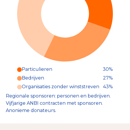
Particulieren
30%
Particulieren (30%)
Bedrijven
27%
Deze inkomsten zijn als volgt
onderverdeeld:
Organisaties zonder winststreven
43%
Regionale sponsoren: personen en bedrijven.
Vijfjarige ANBI contracten met sponsoren.
Anonieme donateurs.