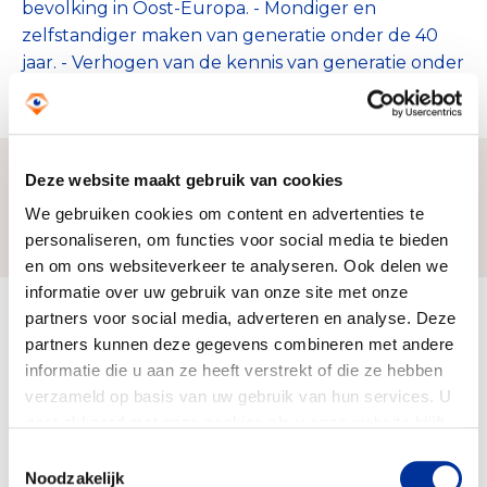
bevolking in Oost-Europa. - Mondiger en
zelfstandiger maken van generatie onder de 40
jaar. - Verhogen van de kennis van generatie onder
de 40 jaar.
Deze website maakt gebruik van cookies
We gebruiken cookies om content en advertenties te
Zo bereiken we ons doel
personaliseren, om functies voor social media te bieden
en om ons websiteverkeer te analyseren. Ook delen we
informatie over uw gebruik van onze site met onze
partners voor social media, adverteren en analyse. Deze
Doelbesteding (2024)
€ 16.333
partners kunnen deze gegevens combineren met andere
informatie die u aan ze heeft verstrekt of die ze hebben
verzameld op basis van uw gebruik van hun services. U
gaat akkoord met onze cookies als u onze website blijft
gebruiken. Bekijk ons
privacy statement
.
Toestemmingsselectie
Noodzakelijk