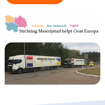
Collecterooster/wervingrooster
Nieuws
Over het CBF
Veelgestelde vragen
Register Erkende Donatieplatformen