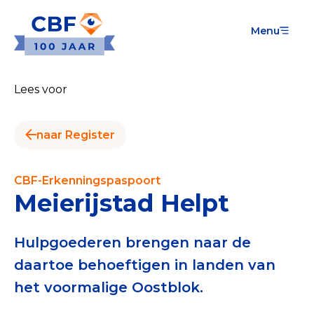
Menu
Goede Doelen
Wat is de CBF-Erkenning?
Lees voor
Relevante documenten voor de Erkenning
naar Register
CBF-Erkenning aanvragen
Tarieven CBF-Erkenning
CBF-Erkenningspaspoort
Meierijstad Helpt
Publiek
Veilig geven met het CBF-keurmerk
Hulpgoederen brengen naar de
daartoe behoeftigen in landen van
Check het CBF-keurmerk van een goed doel
het voormalige Oostblok.
Download de Geef Gerust Checklist