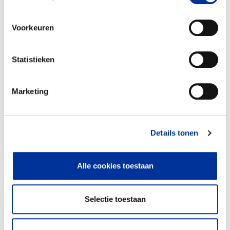
Voorkeuren
Statistieken
Marketing
Details tonen
(Directe) dienst- en
100%
hulpverlening
Alle cookies toestaan
- Overbodige medische en andere
hulpmiddelen transporteren naar Oost-Europa.
- Coaching sessies als we ter plaatse zijn - Delen
Selectie toestaan
van kennisTaalcursussen Engels
- Gastlessen/workshops over techniek als we ter