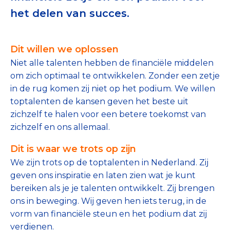
Tips bij doneren: zo geef je veilig
het delen van succes.
Data & Onderzoek
Dit willen we oplossen
Betrouwbare data over goede doelen
Niet alle talenten hebben de financiële middelen
om zich optimaal te ontwikkelen. Zonder een zetje
CBF-publicaties
in de rug komen zij niet op het podium. We willen
State of the Sector
toptalenten de kansen geven het beste uit
zichzelf te halen voor een betere toekomst van
Het Nederlandse Donateurspanel
zichzelf en ons allemaal.
Dit is waar we trots op zijn
Contact & Signalen
We zijn trots op de toptalenten in Nederland. Zij
geven ons inspiratie en laten zien wat je kunt
bereiken als je je talenten ontwikkelt. Zij brengen
Check keurmerk goede doelen
ons in beweging. Wij geven hen iets terug, in de
vorm van financiële steun en het podium dat zij
verdienen.