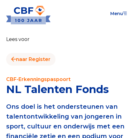
Menu
Goede Doelen
Wat is de CBF-Erkenning?
Lees voor
Relevante documenten voor de Erkenning
naar Register
CBF-Erkenning aanvragen
Tarieven CBF-Erkenning
CBF-Erkenningspaspoort
NL Talenten Fonds
Publiek
Veilig geven met het CBF-keurmerk
Ons doel is het ondersteunen van
talentontwikkeling van jongeren in
Check het CBF-keurmerk van een goed doel
sport, cultuur en onderwijs met een
Download de Geef Gerust Checklist
financiële zetje en een podium voor