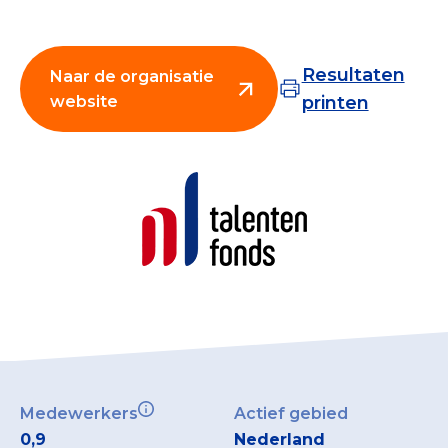
Collecterooster/wervingrooster
Resultaten
Naar de organisatie
website
printen
Nieuws
Over het CBF
Veelgestelde vragen
Register Erkende Donatieplatformen
Medewerkers
Actief gebied
0,9
Nederland