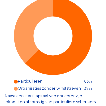
Particulieren
63%
Particulieren (63%)
Organisaties zonder winststreven
37%
Deze inkomsten zijn als volgt
onderverdeeld:
Naast een startkapitaal van oprichter zijn
inkomsten afkomstig van particuliere schenkers