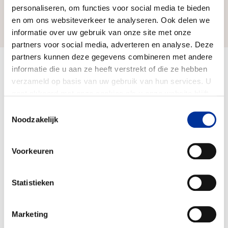
personaliseren, om functies voor social media te bieden
Zo bereiken we ons doel
en om ons websiteverkeer te analyseren. Ook delen we
informatie over uw gebruik van onze site met onze
partners voor social media, adverteren en analyse. Deze
partners kunnen deze gegevens combineren met andere
Doelbesteding (2024)
informatie die u aan ze heeft verstrekt of die ze hebben
€ 990.156
verzameld op basis van uw gebruik van hun services. U
gaat akkoord met onze cookies als u onze website blijft
gebruiken. Bekijk ons
privacy statement
.
Toestemmingsselectie
Noodzakelijk
Voorkeuren
Statistieken
Marketing