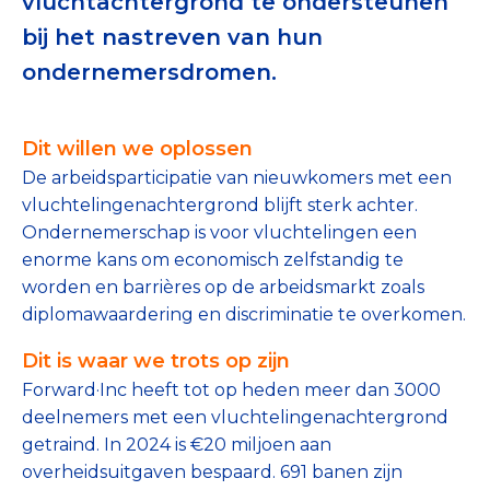
vluchtachtergrond te ondersteunen
Tips bij doneren: zo geef je veilig
bij het nastreven van hun
ondernemersdromen.
Data & Onderzoek
Betrouwbare data over goede doelen
Dit willen we oplossen
CBF-publicaties
De arbeidsparticipatie van nieuwkomers met een
vluchtelingenachtergrond blijft sterk achter.
State of the Sector
Ondernemerschap is voor vluchtelingen een
enorme kans om economisch zelfstandig te
Het Nederlandse Donateurspanel
worden en barrières op de arbeidsmarkt zoals
diplomawaardering en discriminatie te overkomen.
Contact & Signalen
Dit is waar we trots op zijn
Forward·Inc heeft tot op heden meer dan 3000
deelnemers met een vluchtelingenachtergrond
Check keurmerk goede doelen
getraind. In 2024 is €20 miljoen aan
overheidsuitgaven bespaard. 691 banen zijn