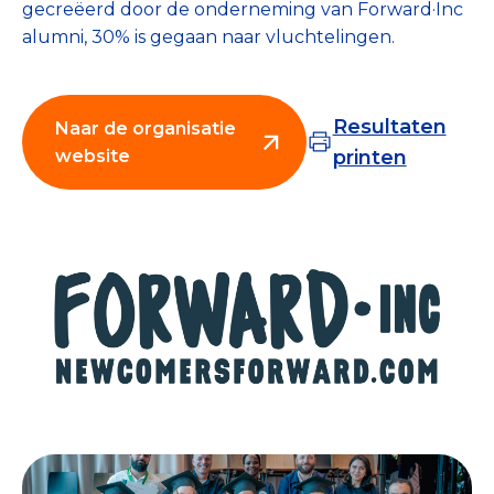
gecreëerd door de onderneming van Forward·Inc
Collecterooster/wervingrooster
alumni, 30% is gegaan naar vluchtelingen.
Resultaten
Naar de organisatie
Nieuws
website
printen
Over het CBF
Veelgestelde vragen
Register Erkende Donatieplatformen