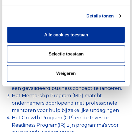
Details tonen
Alle cookies toestaan
(Directe) dienst- en
100%
hulpverlening
Het Digital Entrepreneurship Program (DEP) is
Selectie toestaan
een online cursus van 8 weken met 12 modules,
video’s, opdrachten, livesessies en trainers.
Weigeren
De Forward Incubator (FI) is een 4 maanden
durend programma dat ondernemers helpt
een gevalideerd business concept te lanceren.
Het Mentorship Program (MP) matcht
ondernemers doorlopend met professionele
mentoren voor hulp bij zakelijke uitdagingen
Het Growth Program (GP) en de Investor
Readiness Program(IR) zijn programma's voor