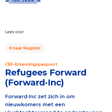
Menu
Goede Doelen
Wat is de CBF-Erkenning?
Lees voor
Relevante documenten voor de Erkenning
naar Register
CBF-Erkenning aanvragen
Tarieven CBF-Erkenning
CBF-Erkenningspaspoort
Refugees Forward
Publiek
(Forward·Inc)
Veilig geven met het CBF-keurmerk
Check het CBF-keurmerk van een goed doel
Forward·Inc zet zich in om
nieuwkomers met een
Download de Geef Gerust Checklist