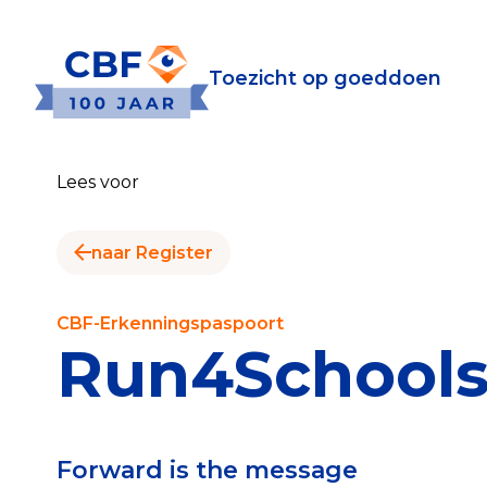
Toezicht op goeddoen
Toezicht op goeddoen
Goede Do
Lees voor
Wat is de CBF-Erke
Relevante document
naar Register
CBF-Erkenning aanv
Tarieven CBF-Erken
CBF-Erkenningspaspoort
Run4School
Publiek
Veilig geven met h
Forward is the message
Check het CBF-keur