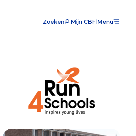
Zoeken
Mijn CBF
Menu
|
|
Nieuws
Over het CBF
Veelgestelde vragen
Register Erkende Donatieplatformen