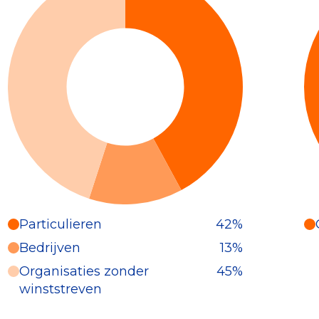
Particulieren
42%
Particulieren (42%)
Bedrijven
13%
Deze inkomsten zijn als volgt
Organisaties zonder
45%
onderverdeeld:
winststreven