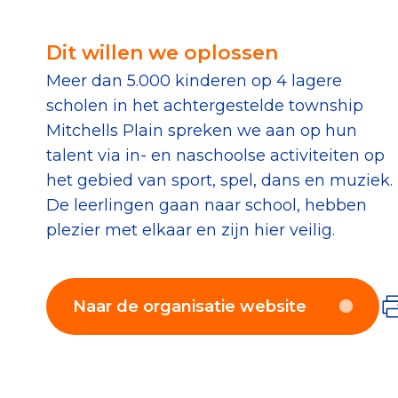
Download de Geef G
Dit willen we oplossen
Tips bij doneren: zo 
Meer dan 5.000 kinderen op 4 lagere
scholen in het achtergestelde township
Data & O
Mitchells Plain spreken we aan op hun
talent via in- en naschoolse activiteiten op
Betrouwbare data o
het gebied van sport, spel, dans en muziek.
De leerlingen gaan naar school, hebben
CBF-publicaties
plezier met elkaar en zijn hier veilig.
State of the Sector
Het Nederlandse Do
Naar de organisatie website