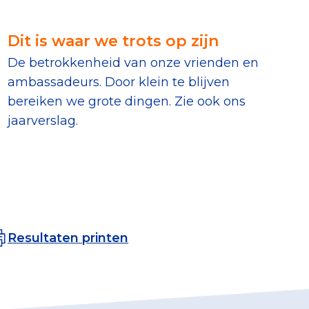
erust Checklist
Dit is waar we trots op zijn
geef je veilig
De betrokkenheid van onze vrienden en
ambassadeurs. Door klein te blijven
nderzoek
bereiken we grote dingen. Zie ook ons
jaarverslag.
ver goede doelen
nateurspanel
Resultaten printen