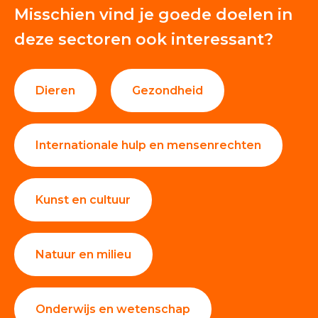
Misschien vind je goede doelen in
Giften en donaties
100%
deze sectoren ook interessant?
Dieren
Gezondheid
Internationale hulp en mensenrechten
Kunst en cultuur
Natuur en milieu
Onderwijs en wetenschap