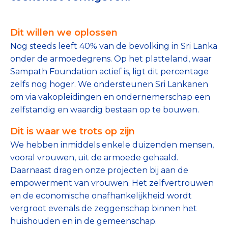
Tips bij doneren: zo geef je veilig
Dit willen we oplossen
Data & Onderzoek
Nog steeds leeft 40% van de bevolking in Sri Lanka
Betrouwbare data over goede doelen
onder de armoedegrens. Op het platteland, waar
Sampath Foundation actief is, ligt dit percentage
CBF-publicaties
zelfs nog hoger. We ondersteunen Sri Lankanen
om via vakopleidingen en ondernemerschap een
State of the Sector
zelfstandig en waardig bestaan op te bouwen.
Het Nederlandse Donateurspanel
Dit is waar we trots op zijn
We hebben inmiddels enkele duizenden mensen,
vooral vrouwen, uit de armoede gehaald.
Contact & Signalen
Daarnaast dragen onze projecten bij aan de
empowerment van vrouwen. Het zelfvertrouwen
en de economische onafhankelijkheid wordt
Check keurmerk goede doelen
vergroot evenals de zeggenschap binnen het
huishouden en in de gemeenschap.