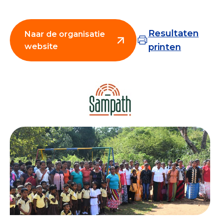
Collecterooster/wervingrooster
Resultaten
Naar de organisatie
website
printen
Nieuws
Over het CBF
Veelgestelde vragen
Register Erkende Donatieplatformen