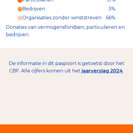
Particulieren (31%)
Bedrijven
3%
Deze inkomsten zijn als volgt
onderverdeeld:
Organisaties zonder winststreven
66%
Donaties van vermogensfondsen, particulieren en
bedrijven.
De informatie in dit paspoort is getoetst door het
CBF. Alle cijfers komen uit het
jaarverslag 2024
.
€ 71.679