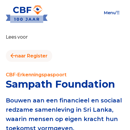
Menu
Goede Doelen
Wat is de CBF-Erkenning?
Lees voor
Relevante documenten voor de Erkenning
naar Register
CBF-Erkenning aanvragen
Tarieven CBF-Erkenning
CBF-Erkenningspaspoort
Sampath Foundation
Publiek
Veilig geven met het CBF-keurmerk
Bouwen aan een financieel en sociaal
redzame samenleving in Sri Lanka,
Check het CBF-keurmerk van een goed doel
waarin mensen op eigen kracht hun
Download de Geef Gerust Checklist
toekomst vormgeven.