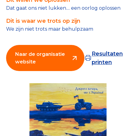
Tips bij doneren: zo geef je veilig
Dat gaat ons niet lukken.... een oorlog oplossen
Dit is waar we trots op zijn
Data & Onderzoek
We zijn niet trots maar behulpzaam
Betrouwbare data over goede doelen
CBF-publicaties
Resultaten
Naar de organisatie
State of the Sector
website
printen
Het Nederlandse Donateurspanel
Contact & Signalen
Check keurmerk goede doelen