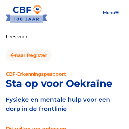
Menu
Goede Doelen
Wat is de CBF-Erkenning?
Lees voor
Relevante documenten voor de Erkenning
naar Register
CBF-Erkenning aanvragen
Tarieven CBF-Erkenning
CBF-Erkenningspaspoort
Sta op voor Oekraïne
Publiek
Veilig geven met het CBF-keurmerk
Fysieke en mentale hulp voor een
dorp in de frontlinie
Check het CBF-keurmerk van een goed doel
Download de Geef Gerust Checklist
Dit willen we oplossen