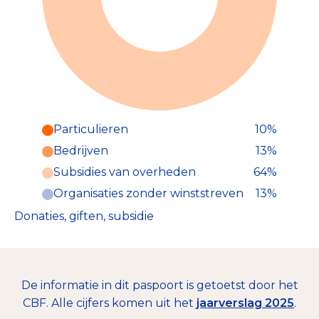
Particulieren
10%
Particulieren (10%)
Bedrijven
13%
Deze inkomsten zijn als volgt
onderverdeeld:
Subsidies van overheden
64%
Organisaties zonder winststreven
13%
Donaties, giften, subsidie
De informatie in dit paspoort is getoetst door het
CBF. Alle cijfers komen uit het
jaarverslag 2025
.