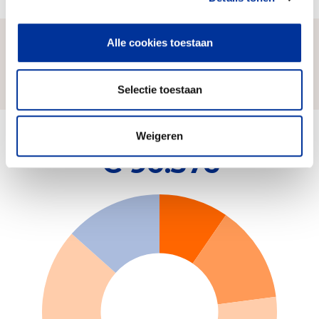
Alle cookies toestaan
Zo komen wij aan ons geld
Selectie toestaan
Weigeren
Onze inkomsten (2025)
€ 90.376