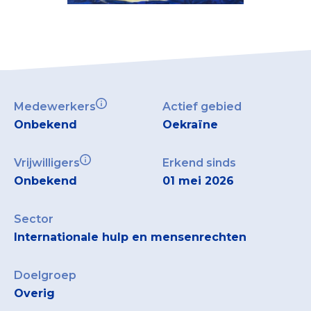
Collecterooster/wervingrooster
Nieuws
Medewerkers
Actief gebied
Over het CBF
Onbekend
Oekraïne
Veelgestelde vragen
Vrijwilligers
Erkend sinds
Register Erkende Donatieplatformen
Onbekend
01 mei 2026
Sector
Internationale hulp en mensenrechten
Doelgroep
Overig