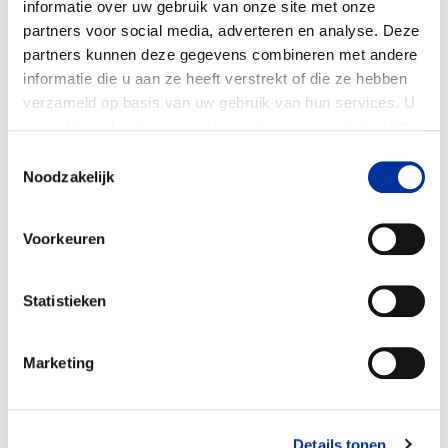
informatie over uw gebruik van onze site met onze
partners voor social media, adverteren en analyse. Deze
partners kunnen deze gegevens combineren met andere
informatie die u aan ze heeft verstrekt of die ze hebben
verzameld op basis van uw gebruik van hun services. U
gaat akkoord met onze cookies als u onze website blijft
gebruiken. Bekijk ons
privacy statement
.
Toestemmingsselectie
Noodzakelijk
Voorkeuren
(Directe) dienst- en
100%
Statistieken
hulpverlening
transporten met hulpgoederen
Marketing
zelf er naar toe gaan: zien horen en meedenken
in oplossingen
Alleen goederen waarom gevraagd wordt
Details tonen