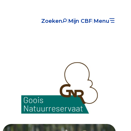
Zoeken
Mijn CBF
Menu
|
|
Nieuws
Over het CBF
Veelgestelde vragen
Register Erkende Donatieplatformen