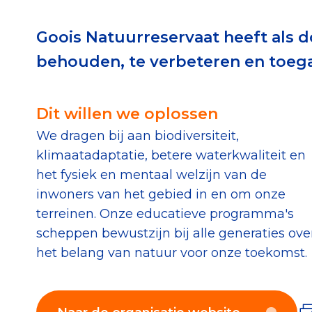
Download de Geef G
Goois Natuurreservaat heeft als d
Tips bij doneren: zo 
behouden, te verbeteren en toega
Data & O
Dit willen we oplossen
We dragen bij aan biodiversiteit,
Betrouwbare data o
klimaatadaptatie, betere waterkwaliteit en
CBF-publicaties
het fysiek en mentaal welzijn van de
State of the Sector
inwoners van het gebied in en om onze
terreinen. Onze educatieve programma's
Het Nederlandse Do
scheppen bewustzijn bij alle generaties ove
het belang van natuur voor onze toekomst.