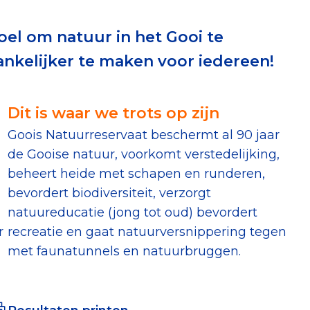
erust Checklist
oel om natuur in het Gooi te
geef je veilig
nkelijker te maken voor iedereen!
nderzoek
Dit is waar we trots op zijn
Goois Natuurreservaat beschermt al 90 jaar
ver goede doelen
de Gooise natuur, voorkomt verstedelijking,
beheert heide met schapen en runderen,
bevordert biodiversiteit, verzorgt
natuureducatie (jong tot oud) bevordert
nateurspanel
r
recreatie en gaat natuurversnippering tegen
met faunatunnels en natuurbruggen.