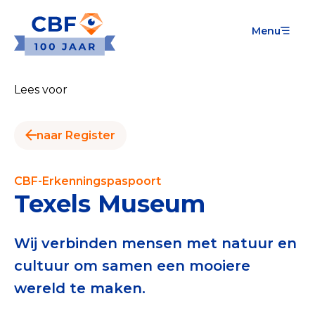
Menu
Goede Doelen
Wat is de CBF-Erkenning?
Lees voor
Relevante documenten voor de Erkenning
naar Register
CBF-Erkenning aanvragen
Tarieven CBF-Erkenning
CBF-Erkenningspaspoort
Texels Museum
Publiek
Veilig geven met het CBF-keurmerk
Wij verbinden mensen met natuur en
cultuur om samen een mooiere
Check het CBF-keurmerk van een goed doel
wereld te maken.
Download de Geef Gerust Checklist