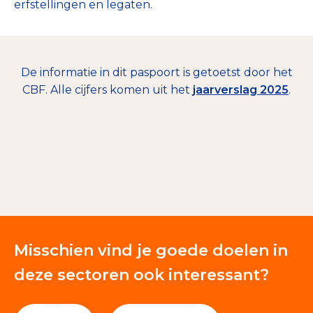
erfstellingen en legaten.
De informatie in dit paspoort is getoetst door het
CBF. Alle cijfers komen uit het
jaarverslag 2025
.
€ 442.000
Nalatenschappen
10%
Giften en donaties
90%
Misschien vind je goede doelen in
deze sectoren ook interessant?