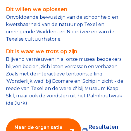
Tips bij doneren: zo geef je veilig
Dit willen we oplossen
Onvoldoende bewustzijn van de schoonheid en
Data & Onderzoek
kwetsbaarheid van de natuur op Texel en
omringende Wadden- en Noordzee en van de
Betrouwbare data over goede doelen
Texelse cultuurhistorie.
CBF-publicaties
Dit is waar we trots op zijn
State of the Sector
Blijvend vernieuwen in al onze musea; bezoekers
blijven boeien, zich laten verrassen en verbazen.
Het Nederlandse Donateurspanel
Zoals met de interactieve tentoonstelling
'Wonderlijk wad' bij Ecomare en 'Schip in zicht - de
reede van Texel en de wereld' bij Museum Kaap
Contact & Signalen
Skil, maar ook de vondsten uit het Palmhoutwrak
(de Jurk)
Check keurmerk goede doelen
Resultaten
Naar de organisatie