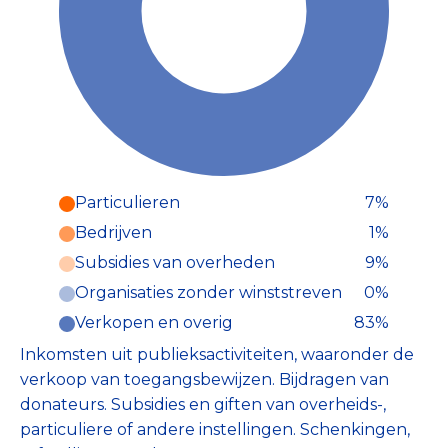
Particulieren
7%
Particulieren (7%)
Bedrijven
1%
Deze inkomsten zijn als volgt
onderverdeeld:
Subsidies van overheden
9%
Organisaties zonder winststreven
0%
Verkopen en overig
83%
Inkomsten uit publieksactiviteiten, waaronder de
verkoop van toegangsbewijzen. Bijdragen van
donateurs. Subsidies en giften van overheids-,
particuliere of andere instellingen. Schenkingen,