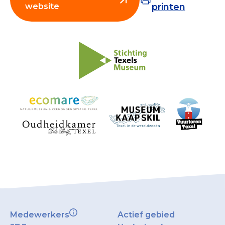
website
printen
Collecterooster/wervingrooster
Nieuws
Over het CBF
Veelgestelde vragen
Register Erkende Donatieplatformen
Medewerkers
Actief gebied