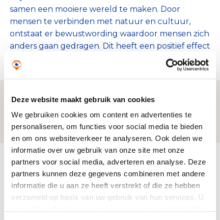
samen een mooiere wereld te maken. Door
mensen te verbinden met natuur en cultuur,
ontstaat er bewustwording waardoor mensen zich
anders gaan gedragen. Dit heeft een positief effect
op de wereld.
Deze website maakt gebruik van cookies
We gebruiken cookies om content en advertenties te
Zo bereiken we ons doel
personaliseren, om functies voor social media te bieden
en om ons websiteverkeer te analyseren. Ook delen we
informatie over uw gebruik van onze site met onze
partners voor social media, adverteren en analyse. Deze
Doelbesteding (2025)
€ 4.926.000
partners kunnen deze gegevens combineren met andere
informatie die u aan ze heeft verstrekt of die ze hebben
verzameld op basis van uw gebruik van hun services. U
gaat akkoord met onze cookies als u onze website blijft