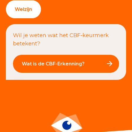
Welzijn
Wil je weten wat het CBF-keurmerk
betekent?
Wat is de CBF-Erkenning?