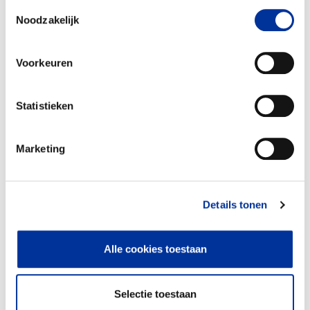
gebruiken. Bekijk ons
privacy statement
.
Toestemmingsselectie
Noodzakelijk
Voorkeuren
Statistieken
Marketing
Details tonen
Voorlichting en bewustwording
100%
Natuurmuseum en zeedierenopvang Ecomare
Alle cookies toestaan
Beleving in Museum Kaap Skil en de
Oudheidkamer
Excursies in de Texelse natuur
Selectie toestaan