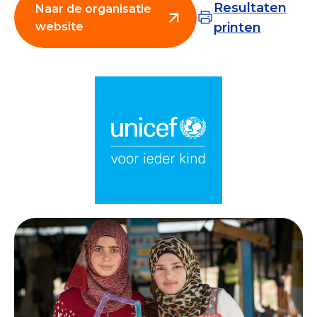
Resultaten
Naar de organisatie
Collecterooster/wervingrooster
website
printen
Nieuws
Over het CBF
Veelgestelde vragen
Register Erkende Donatieplatformen