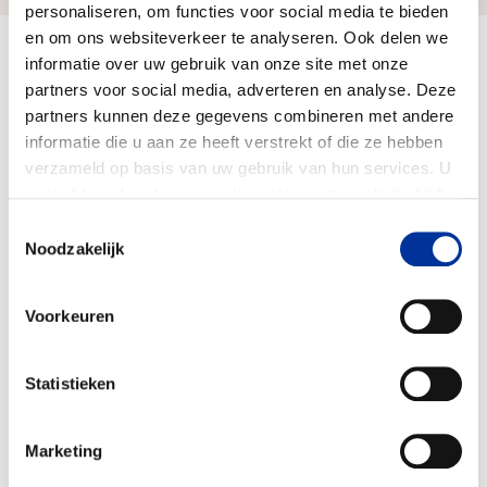
personaliseren, om functies voor social media te bieden
en om ons websiteverkeer te analyseren. Ook delen we
Doelbesteding (2024)
informatie over uw gebruik van onze site met onze
€ 63.630.000
partners voor social media, adverteren en analyse. Deze
partners kunnen deze gegevens combineren met andere
informatie die u aan ze heeft verstrekt of die ze hebben
verzameld op basis van uw gebruik van hun services. U
gaat akkoord met onze cookies als u onze website blijft
gebruiken. Bekijk ons
privacy statement
.
Toestemmingsselectie
Noodzakelijk
Voorkeuren
Statistieken
Marketing