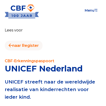
Menu
Goede Doelen
Wat is de CBF-Erkenning?
Lees voor
Relevante documenten voor de Erkenning
naar Register
CBF-Erkenning aanvragen
Tarieven CBF-Erkenning
CBF-Erkenningspaspoort
UNICEF Nederland
Publiek
Veilig geven met het CBF-keurmerk
UNICEF streeft naar de wereldwijde
realisatie van kinderrechten voor
Check het CBF-keurmerk van een goed doel
ieder kind.
Download de Geef Gerust Checklist