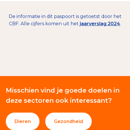
De informatie in dit paspoort is getoetst door het
CBF. Alle cijfers komen uit het
jaarverslag 2024
.
€ 54.171.000
Nalatenschappen
22%
Giften en donaties
78%
Misschien vind je goede doelen in
deze sectoren ook interessant?
Dieren
Gezondheid