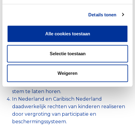
(Directe) dienst- en hulpverlening
86%
Details tonen
Voorlichting en bewustwording
14%
Fondsenwerving in Nederland voor het
Alle cookies toestaan
wereldwijde werk van UNICEF.
Door middel van monitoring, advies en
Selectie toestaan
pleitbezorging de beïnvloeding van het beleid
van overheden en bedrijven.
Kinderen in Nederland en Caribisch Nederland
Weigeren
bewust maken van hun rechten door
kinderrechteneducatie en hen helpen hun
stem te laten horen.
In Nederland en Caribisch Nederland
daadwerkelijk rechten van kinderen realiseren
door vergroting van participatie en
beschermingssysteem.