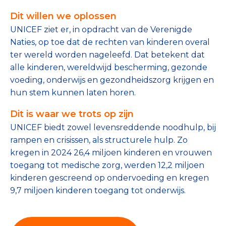
Tips bij doneren: zo geef je veilig
Dit willen we oplossen
UNICEF ziet er, in opdracht van de Verenigde
Data & Onderzoek
Naties, op toe dat de rechten van kinderen overal
ter wereld worden nageleefd. Dat betekent dat
Betrouwbare data over goede doelen
alle kinderen, wereldwijd bescherming, gezonde
CBF-publicaties
voeding, onderwijs en gezondheidszorg krijgen en
hun stem kunnen laten horen.
State of the Sector
Dit is waar we trots op zijn
Het Nederlandse Donateurspanel
UNICEF biedt zowel levensreddende noodhulp, bij
rampen en crisissen, als structurele hulp. Zo
kregen in 2024 26,4 miljoen kinderen en vrouwen
Contact & Signalen
toegang tot medische zorg, werden 12,2 miljoen
kinderen gescreend op ondervoeding en kregen
9,7 miljoen kinderen toegang tot onderwijs.
Check keurmerk goede doelen