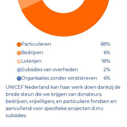
Particulieren
68%
Particulieren (68%)
Bedrijven
6%
Deze inkomsten zijn als volgt
onderverdeeld:
Loterijen
18%
Subsidies van overheden
2%
Organisaties zonder winststreven
6%
UNICEF Nederland kan haar werk doen dankzij de
brede steun die we krijgen van donateurs,
bedrijven, vrijwilligers, en particuliere fondsen en
aanvullend voor specifieke projecten d.m.v.
subsidies.