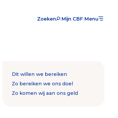
Zoeken
Mijn CBF
Menu
|
|
Nieuws
Over het CBF
Veelgestelde vragen
Register Erkende Donatieplatformen
Dit willen we bereiken
Zo bereiken we ons doel
Zo komen wij aan ons geld