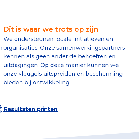
erust Checklist
geef je veilig
Dit is waar we trots op zijn
We ondersteunen locale initiatieven en
nderzoek
n
organisaties. Onze samenwerkingspartners
kennen als geen ander de behoeften en
ver goede doelen
uitdagingen. Op deze manier kunnen we
onze vleugels uitspreiden en bescherming
bieden bij ontwikkeling.
nateurspanel
Resultaten printen