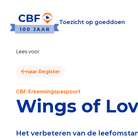
Toezicht op goeddoen
Toezicht op goeddoen
Goede Do
Lees voor
Wat is de CBF-Erke
Relevante document
naar Register
CBF-Erkenning aanv
Tarieven CBF-Erken
CBF-Erkenningspaspoort
Wings of Lo
Publiek
Veilig geven met h
Het verbeteren van de leefomsta
Check het CBF-keur