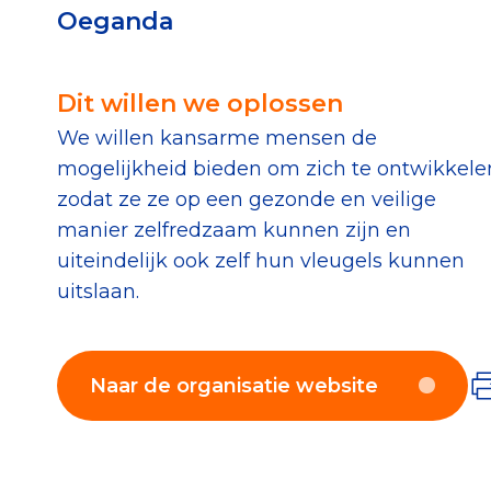
Oeganda
Download de Geef G
Tips bij doneren: zo 
Dit willen we oplossen
We willen kansarme mensen de
Data & O
mogelijkheid bieden om zich te ontwikkele
zodat ze ze op een gezonde en veilige
Betrouwbare data o
manier zelfredzaam kunnen zijn en
CBF-publicaties
uiteindelijk ook zelf hun vleugels kunnen
uitslaan.
State of the Sector
Het Nederlandse Do
Naar de organisatie website