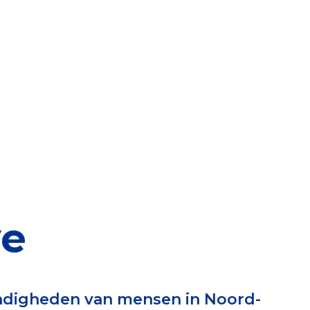
elen
nning?
en voor de Erkenning
ragen
ning
ve
et CBF-keurmerk
ndigheden van mensen in Noord-
merk van een goed doel