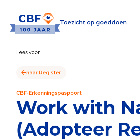
Toezicht op goeddoen
Toezicht op goeddoen
Goede Do
Lees voor
Wat is de CBF-Erke
Relevante document
naar Register
CBF-Erkenning aanv
Tarieven CBF-Erken
CBF-Erkenningspaspoort
Work with N
Publiek
(Adopteer R
Veilig geven met h
Check het CBF-keur