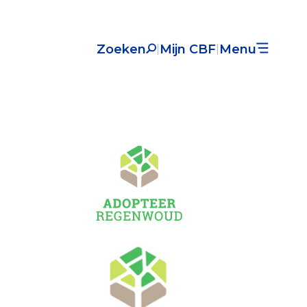
Zoeken
Mijn CBF
Menu
|
|
Nieuws
Over het CBF
Veelgestelde vragen
Register Erkende Donatieplatformen