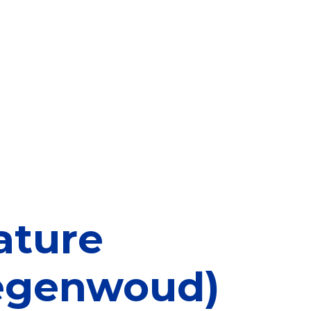
elen
nning?
en voor de Erkenning
ragen
ning
ature
egenwoud)
et CBF-keurmerk
merk van een goed doel