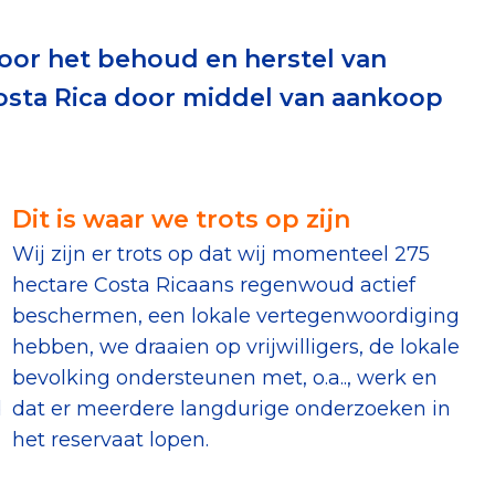
erust Checklist
oor het behoud en herstel van
geef je veilig
sta Rica door middel van aankoop
nderzoek
Dit is waar we trots op zijn
ver goede doelen
Wij zijn er trots op dat wij momenteel 275
hectare Costa Ricaans regenwoud actief
beschermen, een lokale vertegenwoordiging
nateurspanel
hebben, we draaien op vrijwilligers, de lokale
bevolking ondersteunen met, o.a.., werk en
d
dat er meerdere langdurige onderzoeken in
het reservaat lopen.