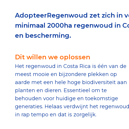
Download de Geef G
AdopteerRegenwoud zet zich in v
Tips bij doneren: zo 
minimaal 2000ha regenwoud in Co
en bescherming.
Data & O
Dit willen we oplossen
Betrouwbare data o
Het regenwoud in Costa Rica is één van de
CBF-publicaties
meest mooie en bijzondere plekken op
State of the Sector
aarde met een hele hoge biodiversiteit aan
Het Nederlandse Do
planten en dieren. Essentieel om te
behouden voor huidige en toekomstige
generaties. Helaas verdwijnt het regenwou
in rap tempo en dat is zorgelijk.