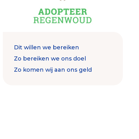
Dit willen we bereiken
Contact & Signalen
Zo bereiken we ons doel
Zo komen wij aan ons geld
Check keurmerk goede doelen
Collecterooster/wervingrooster