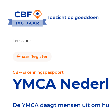
Toezicht op goeddoen
Toezicht op goeddoen
Goede Do
Lees voor
Wat is de CBF-Erke
Relevante document
naar Register
CBF-Erkenning aanv
Tarieven CBF-Erken
CBF-Erkenningspaspoort
YMCA Neder
Publiek
Veilig geven met h
De YMCA daagt mensen uit om hun
Check het CBF-keur