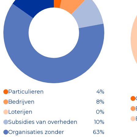
Particulieren
4%
Particulieren (4%)
Bedrijven
8%
Deze inkomsten zijn als volgt
Loterijen
0%
onderverdeeld:
Subsidies van overheden
10%
Organisaties zonder
63%