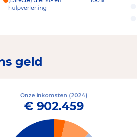
(Directe) dienst- en
100%
hulpverlening
ns geld
Onze inkomsten (2024)
€ 902.459