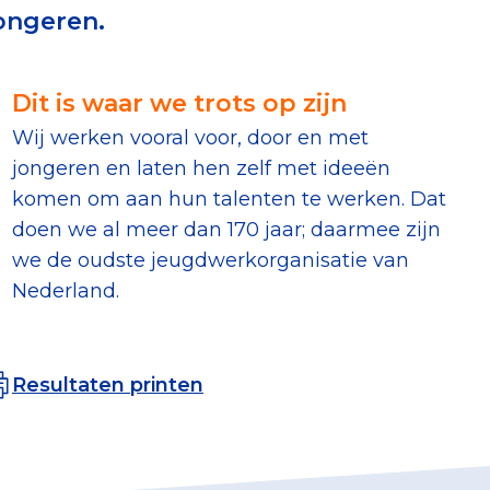
jongeren.
erust Checklist
geef je veilig
Dit is waar we trots op zijn
Wij werken vooral voor, door en met
nderzoek
jongeren en laten hen zelf met ideeën
komen om aan hun talenten te werken. Dat
ver goede doelen
doen we al meer dan 170 jaar; daarmee zijn
h
we de oudste jeugdwerkorganisatie van
Nederland.
nateurspanel
Resultaten printen