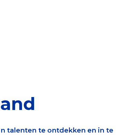
elen
nning?
en voor de Erkenning
ragen
ning
land
et CBF-keurmerk
 talenten te ontdekken en in te
merk van een goed doel