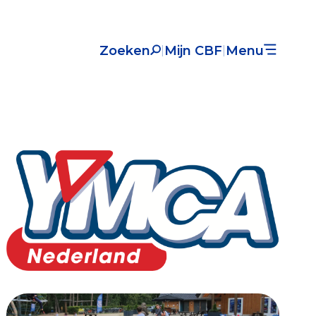
Zoeken
Mijn CBF
Menu
|
|
Nieuws
Over het CBF
Veelgestelde vragen
Register Erkende Donatieplatformen