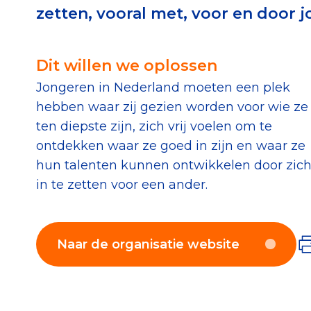
zetten, vooral met, voor en door 
Download de Geef G
Tips bij doneren: zo 
Dit willen we oplossen
Jongeren in Nederland moeten een plek
Data & O
hebben waar zij gezien worden voor wie ze
ten diepste zijn, zich vrij voelen om te
Betrouwbare data o
ontdekken waar ze goed in zijn en waar ze
CBF-publicaties
hun talenten kunnen ontwikkelen door zic
in te zetten voor een ander.
State of the Sector
Het Nederlandse Do
Naar de organisatie website