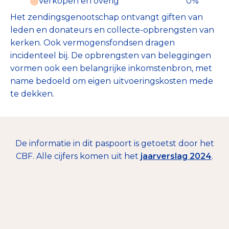
Verkopen en overig
0%
Het zendingsgenootschap ontvangt giften van
leden en donateurs en collecte-opbrengsten van
kerken. Ook vermogensfondsen dragen
incidenteel bij. De opbrengsten van beleggingen
vormen ook een belangrijke inkomstenbron, met
name bedoeld om eigen uitvoeringskosten mede
te dekken.
De informatie in dit paspoort is getoetst door het
CBF. Alle cijfers komen uit het
jaarverslag 2024
.
€ 446.438
Mailingacties
14%
Nalatenschappen
47%