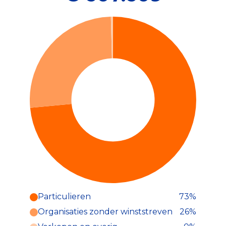
Particulieren
73%
Particulieren (73%)
Organisaties zonder winststreven
26%
Deze inkomsten zijn als volgt
onderverdeeld: