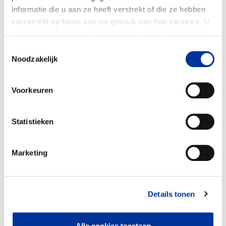
informatie die u aan ze heeft verstrekt of die ze hebben
verzameld op basis van uw gebruik van hun services. U
gaat akkoord met onze cookies als u onze website blijft
gebruiken. Bekijk ons
privacy statement
.
Toestemmingsselectie
Noodzakelijk
Voorkeuren
Statistieken
Marketing
(Directe) dienst- en hulpverlening
90%
Evangelisatie en zending
10%
Details tonen
Steun aan theologische opleidingen van
partnerkerken.
Alle cookies toestaan