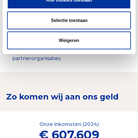
Steun aan diaconale doelen van onze
partnerorganisaties. Bijvoorbeeld hulp aan
weeskinderen en zorg voor ouderen.
Selectie toestaan
Steun aan basis- en voortgezet onderwijs en
vaktrainingen verzorgd door
Weigeren
partnerorganisaties.
Steun aan gezondheidszorg verzorgd door
partnerorganisaties.
Zo komen wij aan ons geld
Onze inkomsten (2024)
€ 607.609