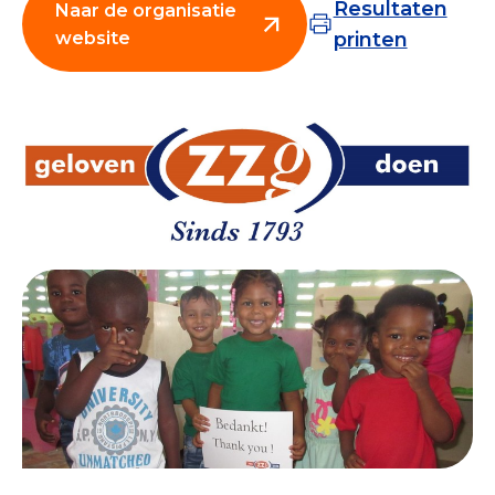
Resultaten
Naar de organisatie
Collecterooster/wervingrooster
website
printen
Nieuws
Over het CBF
Veelgestelde vragen
Register Erkende Donatieplatformen