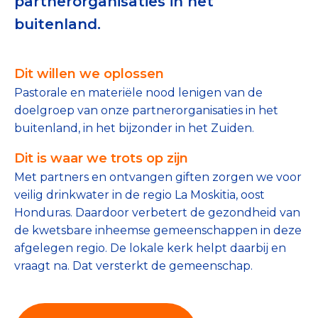
partnerorganisaties in het
Tips bij doneren: zo geef je veilig
buitenland.
Data & Onderzoek
Dit willen we oplossen
Betrouwbare data over goede doelen
Pastorale en materiële nood lenigen van de
doelgroep van onze partnerorganisaties in het
CBF-publicaties
buitenland, in het bijzonder in het Zuiden.
State of the Sector
Dit is waar we trots op zijn
Het Nederlandse Donateurspanel
Met partners en ontvangen giften zorgen we voor
veilig drinkwater in de regio La Moskitia, oost
Honduras. Daardoor verbetert de gezondheid van
Contact & Signalen
de kwetsbare inheemse gemeenschappen in deze
afgelegen regio. De lokale kerk helpt daarbij en
vraagt na. Dat versterkt de gemeenschap.
Check keurmerk goede doelen