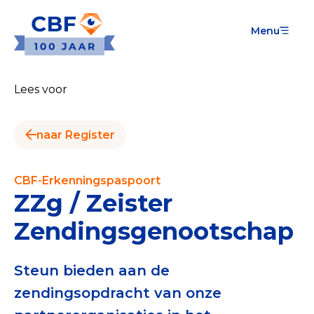
Menu
Goede Doelen
Wat is de CBF-Erkenning?
Lees voor
Relevante documenten voor de Erkenning
naar Register
CBF-Erkenning aanvragen
Tarieven CBF-Erkenning
CBF-Erkenningspaspoort
ZZg / Zeister
Publiek
Zendingsgenootschap
Veilig geven met het CBF-keurmerk
Check het CBF-keurmerk van een goed doel
Steun bieden aan de
zendingsopdracht van onze
Download de Geef Gerust Checklist