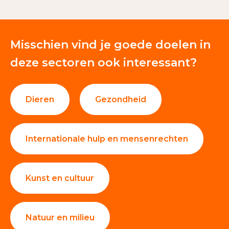
Giften en donaties
39%
Misschien vind je goede doelen in
deze sectoren ook interessant?
Dieren
Gezondheid
Internationale hulp en mensenrechten
Kunst en cultuur
Natuur en milieu