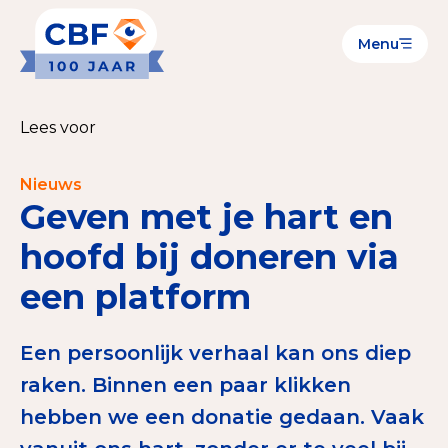
Menu
Goede Doelen
Wat is de CBF-Erkenning?
Lees voor
Relevante documenten voor de Erkenning
Nieuws
CBF-Erkenning aanvragen
Geven met je hart en
Tarieven CBF-Erkenning
hoofd bij doneren via
een platform
Publiek
Veilig geven met het CBF-keurmerk
Een persoonlijk verhaal kan ons diep
Check het CBF-keurmerk van een goed doel
raken. Binnen een paar klikken
hebben we een donatie gedaan. Vaak
Download de Geef Gerust Checklist