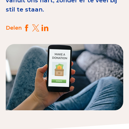
vanuit ons hart, zonder er te veel bij
Tips bij doneren: zo geef je veilig
stil te staan.
Data & Onderzoek
Delen
Betrouwbare data over goede doelen
CBF-publicaties
State of the Sector
Het Nederlandse Donateurspanel
Contact & Signalen
Check keurmerk goede doelen