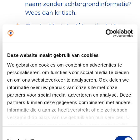
naam zonder achtergrondinformatie?
Wees dan kritisch.
Check of het doel/donatieplatform
Erkend is
Wordt de actie uitgevoerd door een
Erkend Goed Doel
? Dan weet je
Deze website maakt gebruik van cookies
zeker dat er toezicht is op de
We gebruiken cookies om content en advertenties te
besteding en dat het geld op een
personaliseren, om functies voor social media te bieden
verantwoorde manier wordt ingezet.
en om ons websiteverkeer te analyseren. Ook delen we
Controleer dit eenvoudig via de
informatie over uw gebruik van onze site met onze
partners voor social media, adverteren en analyse. Deze
Register Erkende Goede Doelen
.
partners kunnen deze gegevens combineren met andere
Sinds kort kunnen
donatieplatforms
informatie die u aan ze heeft verstrekt of die ze hebben
ook door het CBF getoetst worden op
verzameld op basis van uw gebruik van hun services. U
strenge kwaliteitscriteria. Dat biedt
gaat akkoord met onze cookies als u onze website blijft
extra zekerheid voor jou als gever.
gebruiken. Bekijk ons
privacy statement
.
Toestemmingsselectie