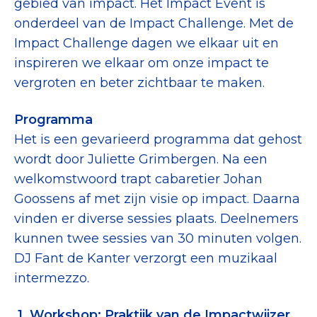
gebied van impact. Het Impact Event is
Tips bij doneren: zo geef je veilig
onderdeel van de Impact Challenge. Met de
Impact Challenge dagen we elkaar uit en
Data & Onderzoek
inspireren we elkaar om onze impact te
Betrouwbare data over goede doelen
vergroten en beter zichtbaar te maken.
CBF-publicaties
Programma
Het is een gevarieerd programma dat gehost
State of the Sector
wordt door Juliette Grimbergen. Na een
Het Nederlandse Donateurspanel
welkomstwoord trapt cabaretier Johan
Goossens af met zijn visie op impact. Daarna
vinden er diverse sessies plaats. Deelnemers
Contact & Signalen
kunnen twee sessies van 30 minuten volgen.
DJ Fant de Kanter verzorgt een muzikaal
Check keurmerk goede doelen
intermezzo.
1. Workshop: Praktijk van de Impactwijzer