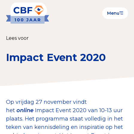
Menu
Goede Doelen
Wat is de CBF-Erkenning?
Lees voor
Relevante documenten voor de Erkenning
Impact Event 2020
CBF-Erkenning aanvragen
Tarieven CBF-Erkenning
Publiek
Op vrijdag 27 november vindt
Veilig geven met het CBF-keurmerk
het
online
Impact Event 2020 van 10-13 uur
Check het CBF-keurmerk van een goed doel
plaats. Het programma staat volledig in het
Download de Geef Gerust Checklist
teken van kennisdeling en inspiratie op het