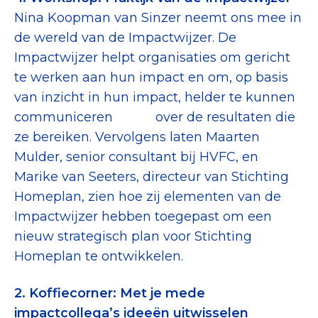
Collecterooster/wervingrooster
Nina Koopman van Sinzer neemt ons mee in
de wereld van de Impactwijzer. De
Impactwijzer helpt organisaties om gericht
te werken aan hun impact en om, op basis
van inzicht in hun impact, helder te kunnen
Nieuws
communiceren over de resultaten die
Over het CBF
ze bereiken. Vervolgens laten Maarten
Veelgestelde vragen
Mulder, senior consultant bij HVFC, en
Marike van Seeters, directeur van Stichting
Register Erkende Donatieplatformen
Homeplan, zien hoe zij elementen van de
Impactwijzer hebben toegepast om een
nieuw strategisch plan voor Stichting
Homeplan te ontwikkelen.
2. Koffiecorner: Met je mede
impactcollega’s ideeën uitwisselen