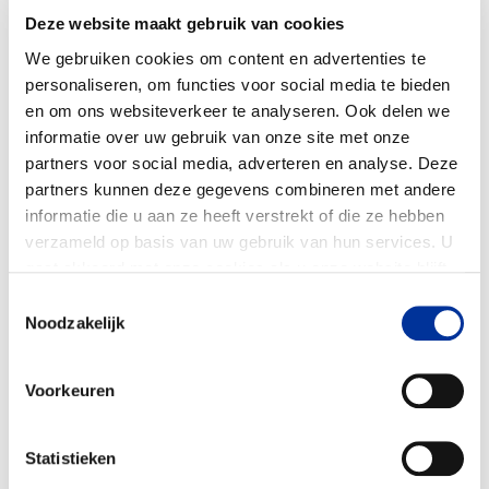
bedrijfscultuur*
Deze website maakt gebruik van cookies
Hoe bouw je aan impact-DNA in je
We gebruiken cookies om content en advertenties te
organisatie? En hoe verander je cultuur?
personaliseren, om functies voor social media te bieden
Walter Faaij helpt je met de blik van de
en om ons websiteverkeer te analyseren. Ook delen we
antropoloog naar je eigen organisatie te
informatie over uw gebruik van onze site met onze
kijken en nieuwe inzichten op te doen over
partners voor social media, adverteren en analyse. Deze
partners kunnen deze gegevens combineren met andere
hoe je cultuur beïnvloedt en welke krachten
informatie die u aan ze heeft verstrekt of die ze hebben
en rollen daarin spelen. Idealiter ga je de
verzameld op basis van uw gebruik van hun services. U
sessie uit met een idee van wat je zelf gaat
gaat akkoord met onze cookies als u onze website blijft
doen om te bouwen aan het impact-DNA
gebruiken. Bekijk ons
privacy statement
.
Toestemmingsselectie
van jullie medewerkers. Deze sessie is vooral
Noodzakelijk
interessant voor organisaties met meer dan
10 medewerkers.
Voorkeuren
*Het kampvuur-gesprek duurt langer. Als je
deze sessie bijwoont, volg je maar een
Statistieken
sessie.