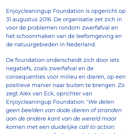
Tips bij doneren: zo geef je veilig
Enjoycleaningup Foundation is opgericht op
31 augustus 2016. De organisatie zet zich in
Data & Onderzoek
voor de problemen rondom zwerfafval en
Betrouwbare data over goede doelen
het schoonmaken van de leefomgeving en
de natuurgebieden in Nederland.
CBF-publicaties
State of the Sector
De foundation onderscheidt zich door iets
negatiefs, zoals zwerfafval en de
Het Nederlandse Donateurspanel
consequenties voor milieu en dieren, op een
positieve manier naar buiten te brengen. Zo
zegt Alex van Eck, oprichter van
Contact & Signalen
Enjoycleaningup Foundation: “
We delen
geen beelden van dode dieren of stranden
Check keurmerk goede doelen
aan de andere kant van de wereld maar
komen met een duidelijke call to action: