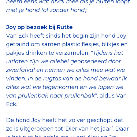
neem eens wat afval mee als je buiten loopt
Collecterooster/wervingrooster
met je hond (of zonder hond)
.”
Joy op bezoek bij Rutte
Van Eck heeft sinds het begin zijn hond Joy
Nieuws
getraind om samen plastic flesjes, blikjes en
pakjes drinken te verzamelen.
“Tijdens het
Over het CBF
uitlaten zijn we allebei geobsedeerd door
Veelgestelde vragen
zwerfafval en nemen we alles mee wat we
vinden. In de rugtas van de hond bewaar ik
Register Erkende Donatieplatformen
alles wat we tegenkomen en we lopen we
van prullenbak naar prullenbak”,
aldus Van
Eck.
De hond Joy heeft het zo ver geschopt dat
ze is uitgeroepen tot ‘Dier van het jaar’. Daar