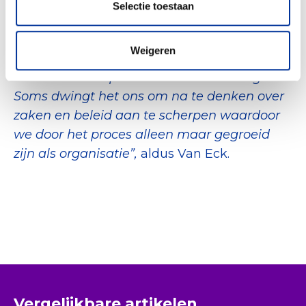
Selectie toestaan
Enjoycleaningup heeft er een jaar over
gedaan om de Erkenning aan te vragen.
“Als
Weigeren
je iets heel graag wilt, duurt het altijd lang.
Het was een superleuke samenwerking.
Soms dwingt het ons om na te denken over
zaken en beleid aan te scherpen waardoor
we door het proces alleen maar gegroeid
zijn als organisatie”,
aldus Van Eck.
Vergelijkbare artikelen