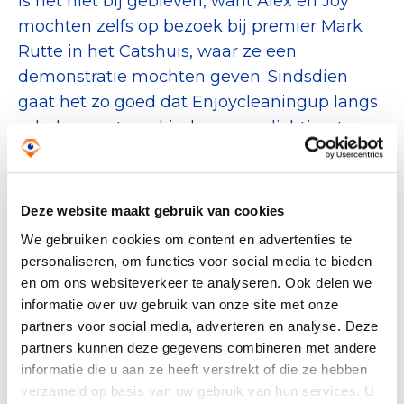
is het niet bij gebleven, want Alex en Joy
mochten zelfs op bezoek bij premier Mark
Rutte in het Catshuis, waar ze een
demonstratie mochten geven. Sindsdien
gaat het zo goed dat Enjoycleaningup langs
scholen gaat om kinderen voorlichting te
geven. Op de scholen vertelt de stichting
over hoeveel dieren ziek worden of zelfs
overlijden door zwerfafval.
Deze website maakt gebruik van cookies
We gebruiken cookies om content en advertenties te
Hiermee wil de foundation kinderen van
personaliseren, om functies voor social media te bieden
jongs af aan meegeven hoeveel dieren
en om ons websiteverkeer te analyseren. Ook delen we
gered kunnen worden door afval op te
informatie over uw gebruik van onze site met onze
partners voor social media, adverteren en analyse. Deze
ruimen. Alex van Eck: “We krijgen weken of
partners kunnen deze gegevens combineren met andere
maanden later berichten van kinderen met
informatie die u aan ze heeft verstrekt of die ze hebben
de boodschap dat ze 100.000 dieren hebben
verzameld op basis van uw gebruik van hun services. U