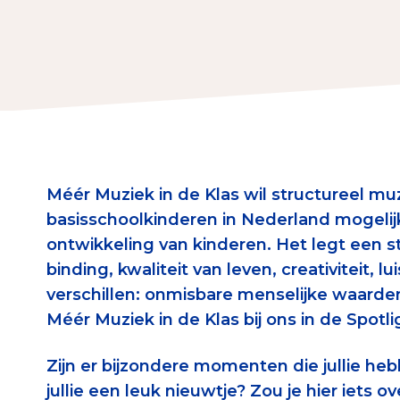
Download de Geef G
Tips bij doneren: zo 
Data & O
Betrouwbare data o
Méér Muziek in de Klas wil structureel muz
CBF-publicaties
basisschoolkinderen in Nederland mogelijk
State of the Sector
ontwikkeling van kinderen. Het legt een st
binding, kwaliteit van leven, creativiteit, 
Het Nederlandse Do
verschillen: onmisbare menselijke waarde
Méér Muziek in de Klas bij ons in de Spotli
Zijn er bijzondere momenten die jullie h
jullie een leuk nieuwtje? Zou je hier iets ov