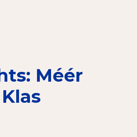
elen
nning?
en voor de Erkenning
hts: Méér
ragen
ning
 Klas
et CBF-keurmerk
merk van een goed doel