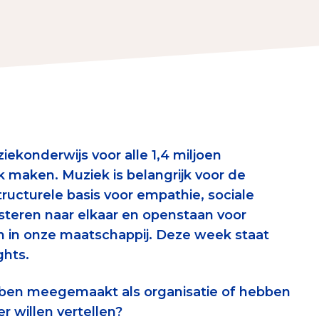
erust Checklist
geef je veilig
nderzoek
ver goede doelen
iekonderwijs voor alle 1,4 miljoen
 maken. Muziek is belangrijk voor de
ructurele basis voor empathie, sociale
luisteren naar elkaar en openstaan voor
nateurspanel
n in onze maatschappij. Deze week staat
ghts.
ebben meegemaakt als organisatie of hebben
er willen vertellen?