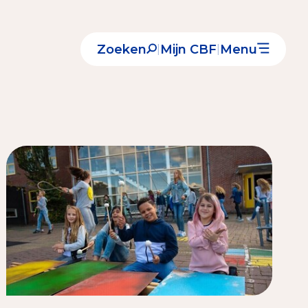
Zoeken
Mijn CBF
Menu
|
|
Nieuws
Over het CBF
Veelgestelde vragen
Register Erkende Donatieplatformen