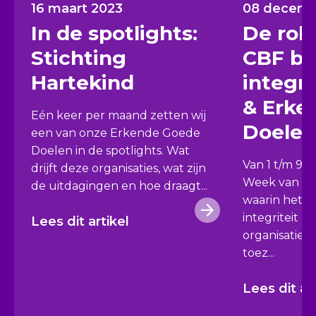
en pr & marketing.
16 maart 2023
08 decemb
In de spotlights:
De rol 
Maatschappelijk doel
Stichting
CBF bij
DierenDonatie ondersteunt dierenstichtingen bij
het realiseren van projecten die direct bijdragen
Hartekind
integr
aan het welzijn van dieren in nood.
& Erke
Eén keer per maand zetten wij
Financiën DierenDonatie
Doelen
een van onze Erkende Goede
Financieel overzicht 2025
Doelen in de spotlights. Wat
Van 1 t/m 9 
drijft deze organisaties, wat zijn
Website
Week van Int
de uitdagingen en hoe draagt...
DierenDonatie.nl
waarin het b
integriteit b
Lees dit artikel
organisaties c
toez...
Lees dit ar