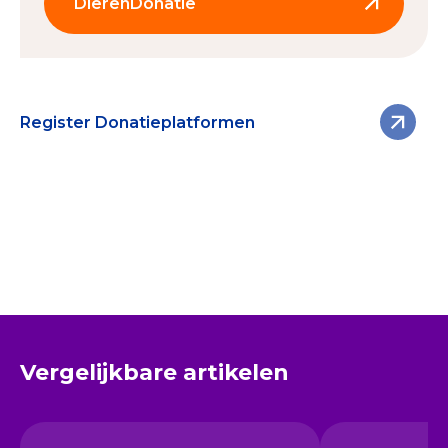
DierenDonatie
Vrijwilligers
7 vrijwilligers, inclusief bestuur
CBF-keurmerk sinds
2024
Register Donatieplatformen
Sector
Dierenwelzijn
Doelgroepen
Dierenstichtingen, dierenopvangcentra en
betrokken donateurs
Status
CBF-Erkend Donatieplatform
Vergelijkbare artikelen
Onze uitgaven (2025)
€118.460 voor dierenprojecten, organisatiekosten