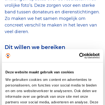
vrolijke foto’s. Deze zorgen voor een sterke
band tussen donateurs en dierenstichtingen.
Zo maken we het samen mogelijk om
concreet verschil te maken in het leven van
veel dieren.
Dit willen we bereiken
DierenDonatie heeft als maatschappelijk
doel om dierenstichtingen te ondersteunen
bij het realiseren van essentiële projecten
Deze website maakt gebruik van cookies
om de dieren zo goed mogelijk te verzorgen.
We gebruiken cookies om content en advertenties te
Door financiële steun waarmee we
personaliseren, om functies voor social media te bieden
producten voor hen aanschaffen, helpen we
en om ons websiteverkeer te analyseren. Ook delen we
bij het creëren van een veilige en gezonde
informatie over uw gebruik van onze site met onze
omgeving. Op deze manier dragen we bij
partners voor social media, adverteren en analyse. Deze