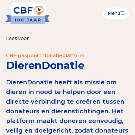
Menu
Goede Doelen
Wat is de CBF-Erkenning?
Lees voor
Relevante documenten voor de Erkenning
CBF-paspoort Donatieplatform
CBF-Erkenning aanvragen
DierenDonatie
Tarieven CBF-Erkenning
DierenDonatie heeft als missie om
Publiek
dieren in nood te helpen door een
directe verbinding te creëren tussen
Veilig geven met het CBF-keurmerk
donateurs en dierenstichtingen. Het
Check het CBF-keurmerk van een goed doel
platform maakt doneren eenvoudig,
Download de Geef Gerust Checklist
veilig en doelgericht, zodat donateurs