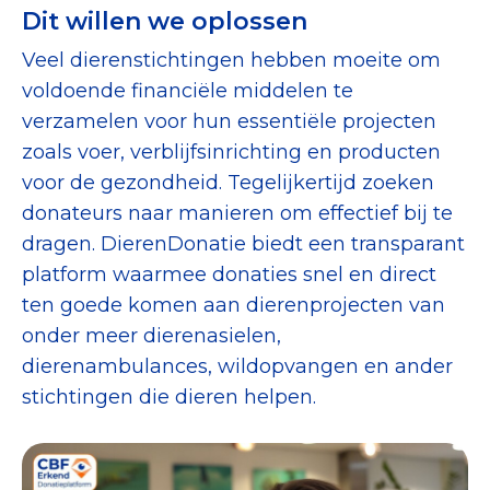
Dit willen we oplossen
Collecterooster/wervingrooster
Veel dierenstichtingen hebben moeite om
voldoende financiële middelen te
verzamelen voor hun essentiële projecten
Nieuws
zoals voer, verblijfsinrichting en producten
voor de gezondheid. Tegelijkertijd zoeken
Over het CBF
donateurs naar manieren om effectief bij te
Veelgestelde vragen
dragen. DierenDonatie biedt een transparant
platform waarmee donaties snel en direct
Register Erkende Donatieplatformen
ten goede komen aan dierenprojecten van
onder meer dierenasielen,
dierenambulances, wildopvangen en ander
stichtingen die dieren helpen.