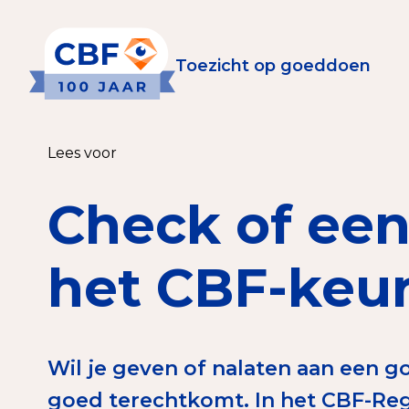
Toezicht op goeddoen
Toezicht op goeddoen
Goede Do
Lees voor
Wat is de CBF-Erke
Relevante document
Check of een
CBF-Erkenning aanv
Tarieven CBF-Erken
het CBF-keu
Publiek
Wil je geven of nalaten aan een go
Veilig geven met h
goed terechtkomt. In het CBF-Reg
Check het CBF-keur