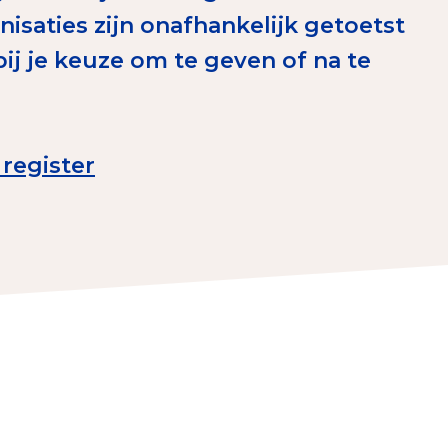
saties zijn onafhankelijk getoetst
erust Checklist
bij je keuze om te geven of na te
geef je veilig
nderzoek
register
ver goede doelen
nateurspanel