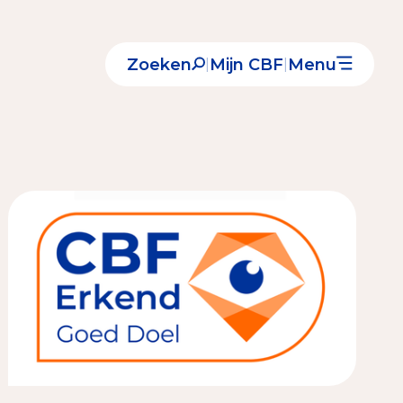
Zoeken
Mijn CBF
Menu
|
|
Nieuws
Over het CBF
Veelgestelde vragen
Register Erkende Donatieplatformen