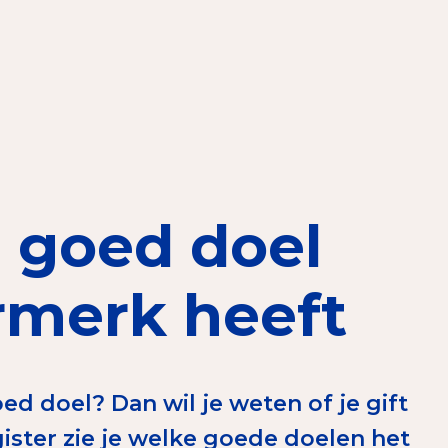
elen
nning?
en voor de Erkenning
 goed doel
ragen
ning
rmerk heeft
ed doel? Dan wil je weten of je gift
et CBF-keurmerk
ister zie je welke goede doelen het
merk van een goed doel