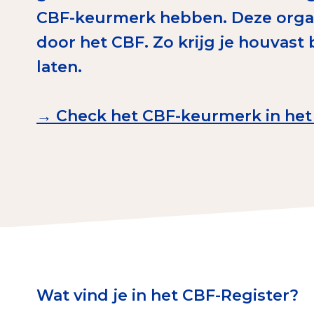
CBF-keurmerk hebben. Deze organi
Download de Geef G
door het CBF. Zo krijg je houvast 
Tips bij doneren: zo 
laten.
Data & O
→ Check het CBF-keurmerk in het 
Betrouwbare data o
CBF-publicaties
State of the Sector
Het Nederlandse Do
Wat vind je in het CBF-Register?