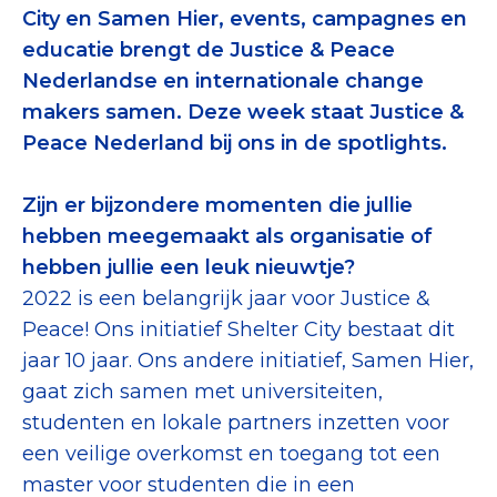
City en Samen Hier, events, campagnes en
Collecterooster/wervingrooster
educatie brengt de Justice & Peace
Nederlandse en internationale change
makers samen. Deze week staat Justice &
Peace Nederland bij ons in de spotlights.
Nieuws
Over het CBF
Zijn er bijzondere momenten die jullie
hebben meegemaakt als organisatie of
Veelgestelde vragen
hebben jullie een leuk nieuwtje?
Register Erkende Donatieplatformen
2022 is een belangrijk jaar voor Justice &
Peace! Ons initiatief Shelter City bestaat dit
jaar 10 jaar. Ons andere initiatief, Samen Hier,
gaat zich samen met universiteiten,
studenten en lokale partners inzetten voor
een veilige overkomst en toegang tot een
master voor studenten die in een