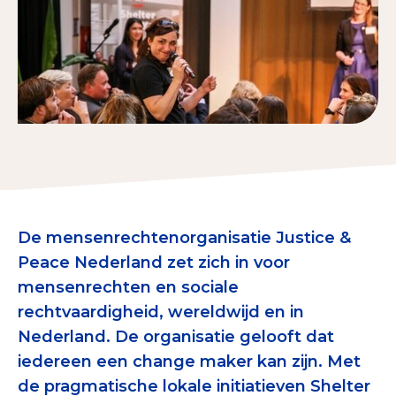
Tips bij doneren: zo geef je veilig
Data & Onderzoek
Betrouwbare data over goede doelen
CBF-publicaties
State of the Sector
Het Nederlandse Donateurspanel
De mensenrechtenorganisatie
Justice &
Peace Nederland zet zich in voor
Contact & Signalen
mensenrechten en sociale
rechtvaardigheid, wereldwijd en in
Nederland. De organisatie gelooft dat
Check keurmerk goede doelen
iedereen een change maker kan zijn. Met
de pragmatische lokale initiatieven Shelter