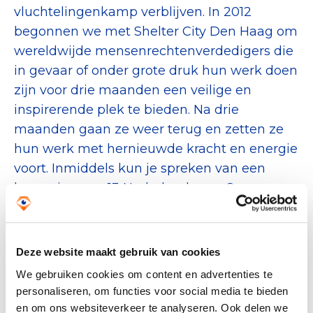
vluchtelingenkamp verblijven. In 2012
begonnen we met Shelter City Den Haag om
wereldwijde mensenrechtenverdedigers die
in gevaar of onder grote druk hun werk doen
zijn voor drie maanden een veilige en
inspirerende plek te bieden. Na drie
maanden gaan ze weer terug en zetten ze
hun werk met hernieuwde kracht en energie
voort. Inmiddels kun je spreken van een
beweging van 13 Nederlandse en 8
internationale Shelter Cities die tot nu toe
meer dan 400 activisten, advocaten,
journalisten, kunstenaars, community
Deze website maakt gebruik van cookies
workers en nog vele andere
We gebruiken cookies om content en advertenties te
mensenrechtenverdedigers hebben
personaliseren, om functies voor social media te bieden
beschermd en ondersteund. We vieren het
en om ons websiteverkeer te analyseren. Ook delen we