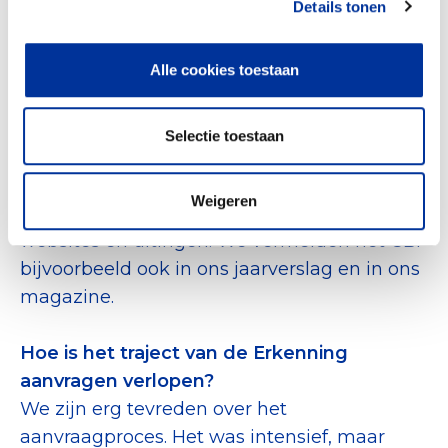
Details tonen
bevestiging voor (potentiële) partners,
deelnemers en donateurs.
Alle cookies toestaan
Op welke manieren dragen jullie uit Erkend
te zijn? En waarom hebben jullie ervoor
Selectie toestaan
gekozen het op deze manier te doen?
Je kunt het CBF-logo en vaak ook het CBF-
Weigeren
Erkenningspaspoort vinden op al onze
websites en uitingen. We vermelden het CBF
bijvoorbeeld ook in ons jaarverslag en in ons
magazine.
Hoe is het traject van de Erkenning
aanvragen verlopen?
We zijn erg tevreden over het
aanvraagproces. Het was intensief, maar