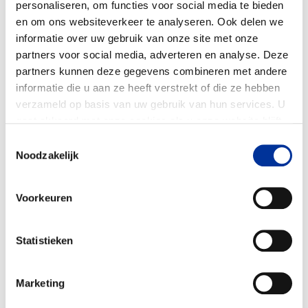
versterkt en aangepast aan nieuwe
personaliseren, om functies voor social media te bieden
ontwikkelingen in de sector. Innovatie en
en om ons websiteverkeer te analyseren. Ook delen we
aanpassing aan veranderende
informatie over uw gebruik van onze site met onze
partners voor social media, adverteren en analyse. Deze
maatschappelijke verwachtingen staan
partners kunnen deze gegevens combineren met andere
daarbij centraal, zodat goede doelen ook in
informatie die u aan ze heeft verstrekt of die ze hebben
de toekomst kunnen rekenen op een solide
verzameld op basis van uw gebruik van hun services. U
basis van vertrouwen.
gaat akkoord met onze cookies als u onze website blijft
gebruiken. Bekijk ons
privacy statement
.
Toestemmingsselectie
Beluister de uitzending op de website van
Noodzakelijk
Let’s Talk Business
voor meer inzichten in de
toekomst van goededoelentoezicht in
Voorkeuren
Nederland:
Het belang van het CBF in de
wereld van goede doelen
Statistieken
Marketing