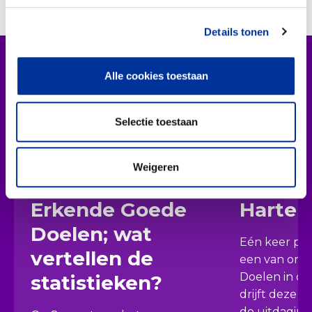
Details tonen
Vergelijkbare artikelen
Alle cookies toestaan
Selectie toestaan
30 maart 2023
16 maart 2
De man/vrouw-
In de s
Weigeren
verhouding bij
Sticht
Erkende Goede
Hartek
Doelen; wat
Eén keer per
vertellen de
een van onz
Doelen in de
statistieken?
drijft deze or
de uitdaging