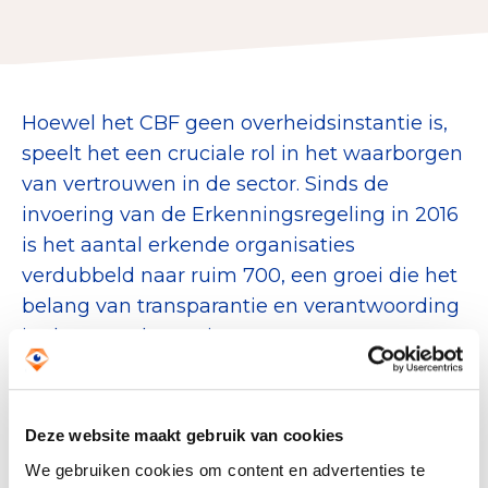
Collecterooster/wervingrooster
Hoewel het CBF geen overheidsinstantie is,
Nieuws
speelt het een cruciale rol in het waarborgen
van vertrouwen in de sector. Sinds de
Over het CBF
invoering van de Erkenningsregeling in 2016
Veelgestelde vragen
is het aantal erkende organisaties
verdubbeld naar ruim 700, een groei die het
Register Erkende Donatieplatformen
belang van transparantie en verantwoording
in de sector bevestigt.
In het interview deelden Kloeze, Van der Plas
en Dekker hun visie op de toekomst van het
Deze website maakt gebruik van cookies
CBF, waarin het toezicht verder zal worden
We gebruiken cookies om content en advertenties te