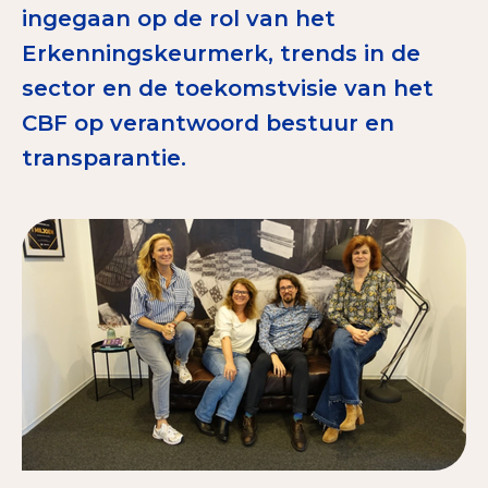
ingegaan op de rol van het
Tips bij doneren: zo geef je veilig
Erkenningskeurmerk, trends in de
Data & Onderzoek
sector en de toekomstvisie van het
CBF op verantwoord bestuur en
Betrouwbare data over goede doelen
transparantie.
CBF-publicaties
State of the Sector
Het Nederlandse Donateurspanel
Contact & Signalen
Check keurmerk goede doelen