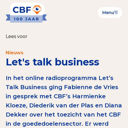
Menu
Goede Doelen
Wat is de CBF-Erkenning?
Lees voor
Relevante documenten voor de Erkenning
Nieuws
CBF-Erkenning aanvragen
Let's talk business
Tarieven CBF-Erkenning
In het online radioprogramma Let’s
Publiek
Talk Business ging Fabienne de Vries
in gesprek met CBF’s Harmienke
Veilig geven met het CBF-keurmerk
Kloeze, Diederik van der Plas en Diana
Check het CBF-keurmerk van een goed doel
Dekker over het toezicht van het CBF
Download de Geef Gerust Checklist
in de goededoelensector. Er werd